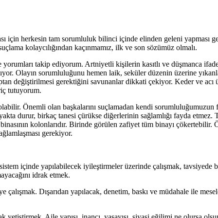
 için herkesin tam sorumluluk bilinci içinde elinden geleni yapması 
uçlama kolaycılığından kaçınmamız, ilk ve son sözümüz olmalı.
 yorumları takip ediyorum. Artniyetli kişilerin kasıtlı ve düşmanca ifade
ıkıyor. Olayın sorumluluğunu hemen laik, seküler düzenin üzerine yıkan
ptan değiştirilmesi gerektiğini savunanlar dikkati çekiyor. Keder ve ac
riç tutuyorum.
 olabilir. Önemli olan başkalarını suçlamadan kendi sorumluluğumuzun 
yakta durur, birkaç tanesi çürükse diğerlerinin sağlamlığı fayda etmez. T
tim binasının kolonlarıdır. Birinde görülen zafiyet tüm binayı çökerteb
ğlamlaşması gerekiyor.
 sistem içinde yapılabilecek iyileştirmeler üzerinde çalışmak, tavsiyede 
ayacağını idrak etmek.
meye çalışmak. Dışarıdan yapılacak, denetim, baskı ve müdahale ile mesel
k yetiştirmek. Aile yapısı, inancı, yaşayışı, siyasi eğilimi ne olursa ol