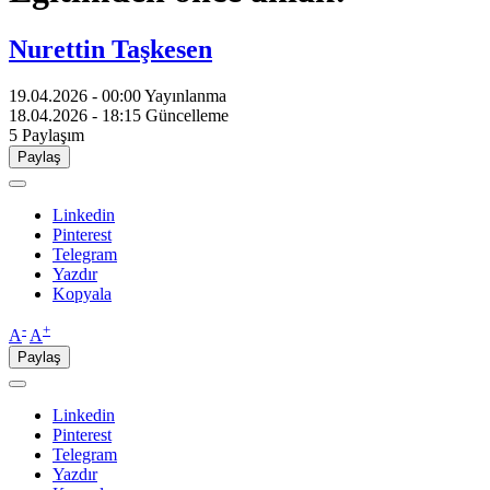
Nurettin Taşkesen
19.04.2026 - 00:00
Yayınlanma
18.04.2026 - 18:15
Güncelleme
5
Paylaşım
Paylaş
Linkedin
Pinterest
Telegram
Yazdır
Kopyala
-
+
A
A
Paylaş
Linkedin
Pinterest
Telegram
Yazdır