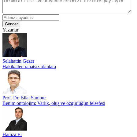
Gönder
Yazarlar
Selahattin Gezer
Hakikatten rahatsız olanlara
Prof. Dr. Bilal Sambur
Benim ontolojim: Varlık, oluş ve özgürlüğün felsefesi
Hamza Er