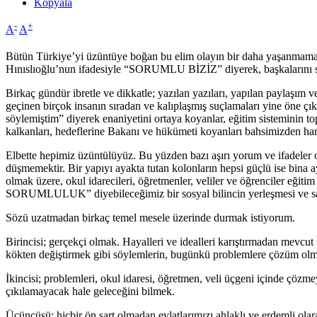
Kopyala
-
+
A
A
Bütün Türkiye’yi üzüntüye boğan bu elim olayın bir daha yaşanmaması
Hınıslıoğlu’nun ifadesiyle “SORUMLU BİZİZ” diyerek, başkalarını s
Birkaç gündür ibretle ve dikkatle; yazılan yazıları, yapılan paylaşım ve
geçinen birçok insanın sıradan ve kalıplaşmış suçlamaları yine öne ç
söylemiştim” diyerek enaniyetini ortaya koyanlar, eğitim sisteminin to
kalkanları, hedeflerine Bakanı ve hükümeti koyanları bahsimizden ha
Elbette hepimiz üzüntülüyüz. Bu yüzden bazı aşırı yorum ve ifadeler
düşmemektir. Bir yapıyı ayakta tutan kolonların hepsi güçlü ise bina a
olmak üzere, okul idarecileri, öğretmenler, veliler ve öğrenciler eği
SORUMLULUK” diyebileceğimiz bir sosyal bilincin yerleşmesi ve sa
Sözü uzatmadan birkaç temel mesele üzerinde durmak istiyorum.
Birincisi; gerçekçi olmak. Hayalleri ve idealleri karıştırmadan mevcut
kökten değiştirmek gibi söylemlerin, bugünkü problemlere çözüm olm
İkincisi; problemleri, okul idaresi, öğretmen, veli üçgeni içinde çöz
çıkılamayacak hale geleceğini bilmek.
Üçüncüsü; hiçbir ön şart olmadan evlatlarımızı ahlaklı ve erdemli olara