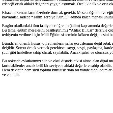
edeceği ortak ahlaki değerleri yaygınlaştırmak. Özellikle ilk ve orta 
Biraz da kavramların üzerinde durmak gerekir. Mesela öğretim ve eği
kavramlar, sadece “Talim Terbiye Kurulu” adında kalan manası unutula
Bugün okullardaki tüm faaliyetler öğretim (talim) kapsamında değerlendi
Bu temel eğitim meselesini basitleştirilmiş “Ahlak Bilgisi” dersiyle çö
terbiyenin verilmesi için Milli Eğitim sisteminin kökten değişmesini b
Burada en önemli husus, öğretmenlerin şahsi görüşlerinin değil ortak 
değildir. Somut örnek vermek gerekirse; saygı, sevgi, paylaşma, kardeşli
şuur gibi hasletlere sahip olmak sayılabilir. Ancak şahsi ve olumsuz 
Bu noktada evlatlarımızı aile ve okul dışında etkisi altına alan dijtal
kurtulabilenler ancak belli bir seviyede ahlaki değerlere sahip olabilir
Hem devletin hem sivil toplum kuruluşlarının bu yönde ciddi adımlar
ve etkilidir.