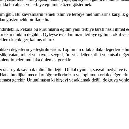
okulda bu ahlak ve terbiye eğitimine özen göstermek.
tim gibi. Bu kavramların temeli talim ve terbiye mefhumlarına karşılı
n göstermelik bir ifadedir.
rilebilir. Pekala bu kurumların eğitim yani terbiye tarafı nasıl ihmal e
zmek mümkün değildir. Öyleyse evlatlarımızın terbiye eğitimi, okul ve aile
eklersek çok geç kalmış oluruz.
ahlaki değerlerin yerleştirilmesidir. Toplumun ortak ahlaki değerlerde 
k, vatan, millet ve bayrak sevgisi, örf ve adetlere, dini ve kutsal değerl
yönlendirmeleri mutlaka önlemek gerekir.
 mecraları yok saymak mümkün değil. Dijital oyunlar, sosyal medya ve tv 
. Hatta bu dijital mecraları öğrencilerimizin ve toplumun ortak değerleri
 atması gerekir. Unutulmasın ki birşeyi yasaklamak değil, doğruya yön