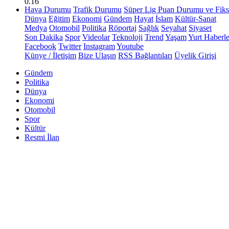
0.16
Hava Durumu
Trafik Durumu
Süper Lig Puan Durumu ve Fiks
Dünya
Eğitim
Ekonomi
Gündem
Hayat
İslam
Kültür-Sanat
Medya
Otomobil
Politika
Röportaj
Sağlık
Seyahat
Siyaset
Son Dakika
Spor
Videolar
Teknoloji
Trend
Yaşam
Yurt Haberle
Facebook
Twitter
Instagram
Youtube
Künye / İletişim
Bize Ulaşın
RSS Bağlantıları
Üyelik Girişi
Gündem
Politika
Dünya
Ekonomi
Otomobil
Spor
Kültür
Resmi İlan