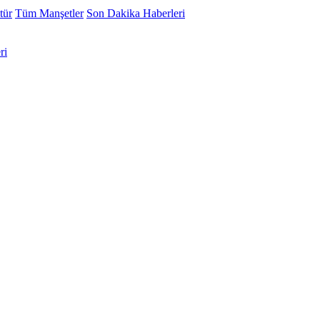
tür
Tüm Manşetler
Son Dakika Haberleri
ri