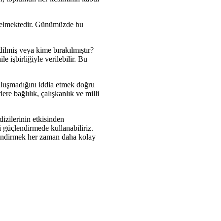
k gelmektedir. Günümüzde bu
dilmiş veya kime bırakılmıştır?
 işbirliğiyle verilebilir. Bu
buluşmadığını iddia etmek doğru
ere bağlılık, çalışkanlık ve milli
dizilerinin etkisinden
ni güçlendirmede kullanabiliriz.
lendirmek her zaman daha kolay