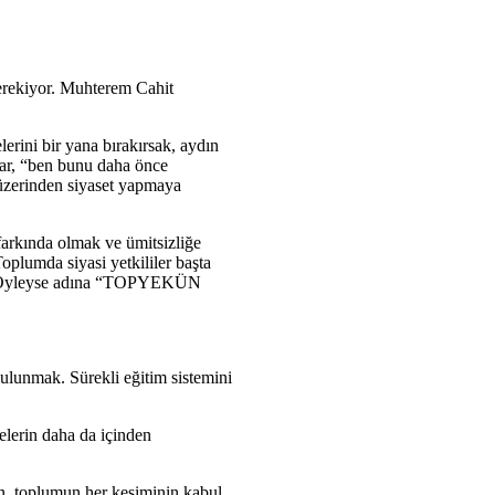
gerekiyor. Muhterem Cahit
lerini bir yana bırakırsak, aydın
lar, “ben bunu daha önce
ı üzerinden siyaset yapmaya
farkında olmak ve ümitsizliğe
oplumda siyasi yetkililer başta
ilir. Öyleyse adına “TOPYEKÜN
bulunmak. Sürekli eğitim sistemini
elerin daha da içinden
sun, toplumun her kesiminin kabul