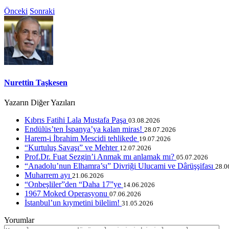
Önceki
Sonraki
Nurettin Taşkesen
Yazarın Diğer Yazıları
Kıbrıs Fatihi Lala Mustafa Paşa
03.08.2026
Endülüs’ten İspanya’ya kalan miras!
28.07.2026
Harem-i İbrahim Mescidi tehlikede
19.07.2026
“Kurtuluş Savaşı” ve Mehter
12.07.2026
Prof.Dr. Fuat Sezgin’i Anmak mı anlamak mı?
05.07.2026
“Anadolu’nun Elhamra’sı” Divriği Ulucami ve Dârüşşifası
28.0
Muharrem ayı
21.06.2026
“Onbeşliler”den “Daha 17”ye
14.06.2026
1967 Moked Operasyonu
07.06.2026
İstanbul’un kıymetini bilelim!
31.05.2026
Yorumlar