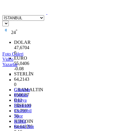
°
24
DOLAR
47,6704
0
Foto Galeri
EURO
Video
55,0406
Yazarlar
-0.08
STERLİN
64,2143
0
GRAM ALTIN
Gündem
6500.87
Politika
0.12
Dünya
BİST100
Ekonomi
13.799
Otomobil
70
Spor
BITCOIN
Kültür
64.643,95
Resmi İlan