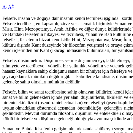
-
+
A
A
Felsefe, insana ve doğaya dair insanın kendi tecrübesi ışığında sorduğ
Felsefe tecrübesi, en kapsamlı, zirve ve sistematik biçimiyle Yunan ve B
Mısır, Hint, Mezopotamya, Arab, Afrika ve diğer dünya kültürlerinde
ve Batıdaki felsefenin hikayesi ve tecrübesi, Yunan ve Batı kültürüne
felsefesi, felsefenin bizzat kendisidir. Hint, Mezopotamya, Mısır, İran,
kültürü dışında Kant düzeyinde bir filozofun yetişmesi ve ortaya çıkma
kendi içlerinden bir Kant çıkacağı iddiasında bulunmaları, bir yanıl
Felsefe, düşünmektir. Düşünmek yerine düşünmemeyi, taklit etmeyi, tes
zihniyete ve tecrübeye yönelik bir yatkınlık, yönelim ve yetenek gel
hatasız kaynaklara sahip olduğunu sanan bir zihniyet için felsefeye ve
şeyi açıklamak mümkün değildir gibi kabullerle kendisine, düşünmesine
geleneğe sahip olmaları mümkün değildir.
Felsefe, bilim ve sanat tecrübesine sahip olmayan kültürler, kendi içle
sanat ve bilim gelenekleri içinde yer alan düşünürlerin, fikirlerin ve 
bir entelektüalizmi (pseudo-intellectualism) ve felsefeyi (pseudo-ph
uygun olmadığını göstermesi açısından önemlidir.Şu geleneğin niçin f
şeklindedir. Mevcut durumda filozofu, düşünürü ve entelektüeli olmaya
köklü bir felsefe ve düşünme geleneği olduğuyla avunma şeklinde acizli
Yunan ve Batıda felsefenin gelişiminin arkasında statükoyu sorgula