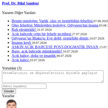
Prof. Dr. Bilal Sambur
Yazarın Diğer Yazıları
Benim ontolojim: Varlık, oluş ve özgürlüğün felsefesi
07.08.202
Oluş felsefesi: Mitolojiden teolojiye, Odysseus'tan insana
03.08
Ruh eleştireldir!
31.07.2026
Açık bahçede çetin bir felsefe tecrübesi
27.07.2026
Odysseus’un İthaka'sı: Eve değil, özgürlüğe dönüş
24.07.2026
İnsanın keşfi
20.07.2026
AŞKIN AÇIK BAHÇESİ: POST-DOGMATİK İNSAN
13.07
Barış, açık bahçede mümkündür!
10.07.2026
Açık bahçe, doğa ve insanlık
06.07.2026
Açık bahçe
03.07.2026
Yorumlar (3)
Gönder
Yazarlar