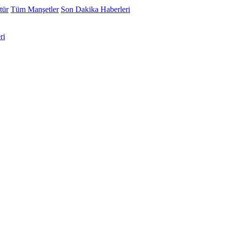
tür
Tüm Manşetler
Son Dakika Haberleri
ri