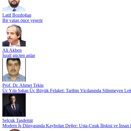
Latif Bozdoğan
Bir vatan önce yeşerir
Ali Akben
İsrail güçten anlar
Prof. Dr. Ahmet Tekin
Üç Yıla Sığan Üç Büyük Felaket: Tarihin Vicdanında Silinmeyen Le
Selçuk Taşdemir
Modern İş Dünyasında Kaybolan Değer: Usta-Çırak İlişkisi ve İnsan