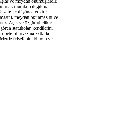
amışlar ve meydan okumuşlardır.
bulunmak mümkün değildir.
elsefe ve düşünce yoktur.
lanmasını, meydan okunmasını ve
mez. Açık ve özgür nitelikte
ören statükolar, kendilerini
ecrübeler dünyasına katkıda
lerde felsefenin, bilimin ve