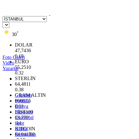
°
30
DOLAR
47,7436
0.18
Foto Galeri
EURO
Video
55,2510
Yazarlar
0.32
STERLİN
64,4811
0.38
GRAM ALTIN
Gündem
6660.55
Politika
0.03
Dünya
BİST100
Ekonomi
13.779
Otomobil
-14
Spor
BITCOIN
Kültür
64.944,08
Resmi İlan