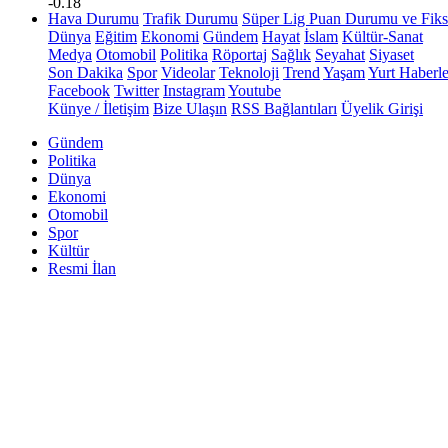
-0.18
Hava Durumu
Trafik Durumu
Süper Lig Puan Durumu ve Fiks
Dünya
Eğitim
Ekonomi
Gündem
Hayat
İslam
Kültür-Sanat
Medya
Otomobil
Politika
Röportaj
Sağlık
Seyahat
Siyaset
Son Dakika
Spor
Videolar
Teknoloji
Trend
Yaşam
Yurt Haberle
Facebook
Twitter
Instagram
Youtube
Künye / İletişim
Bize Ulaşın
RSS Bağlantıları
Üyelik Girişi
Gündem
Politika
Dünya
Ekonomi
Otomobil
Spor
Kültür
Resmi İlan