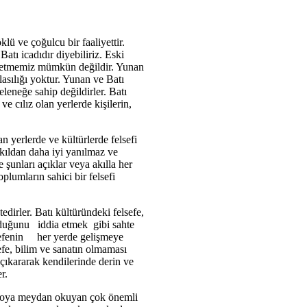
lü ve çoğulcu bir faaliyettir.
atı icadıdır diyebiliriz. Eski
öz etmemiz mümkün değildir. Yunan
asılığı yoktur. Yunan ve Batı
eleneğe sahip değildirler. Batı
 cılız olan yerlerde kişilerin,
 yerlerde ve kültürlerde felsefi
kıldan daha iyi yanılmaz ve
 şunları açıklar veya akılla her
lumların sahici bir felsefi
edirler. Batı kültüründeki felsefe,
 olduğunu iddia etmek gibi sahte
elsefenin her yerde gelişmeye
fe, bilim ve sanatın olmaması
çıkararak kendilerinde derin ve
r.
yükoya meydan okuyan çok önemli