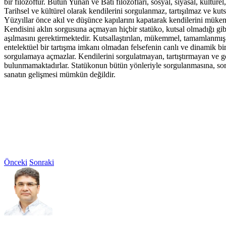
bir filozoftur. Bütün Yunan ve Batı filozofları, sosyal, siyasal, kült
Tarihsel ve kültürel olarak kendilerini sorgulanmaz, tartışılmaz ve 
Yüzyıllar önce akıl ve düşünce kapılarını kapatarak kendilerini müke
Kendisini aklın sorgusuna açmayan hiçbir statüko, kutsal olmadığı gi
aşılmasını gerektirmektedir. Kutsallaştırılan, mükemmel, tamamlanmış, 
entelektüel bir tartışma imkanı olmadan felsefenin canlı ve dinamik b
sorgulamaya açmazlar. Kendilerini sorgulatmayan, tartıştırmayan ve geli
bulunmamaktadırlar. Statükonun bütün yönleriyle sorgulanmasına, sor
sanatın gelişmesi mümkün değildir.
Önceki
Sonraki