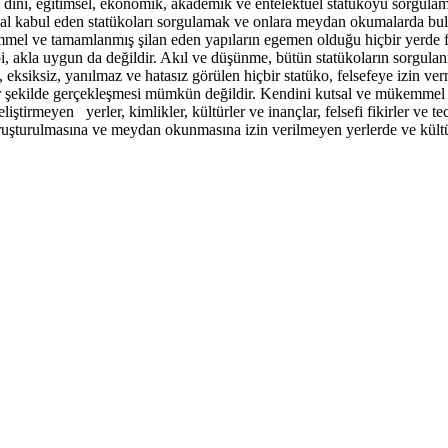
ürel, dini, eğitimsel, ekonomik, akademik ve entelektüel statükoyu sorgul
kutsal kabul eden statükoları sorgulamak ve onlara meydan okumalarda 
mmel ve tamamlanmış şilan eden yapıların egemen olduğu hiçbir yerde f
bi, akla uygun da değildir. Akıl ve düşünme, bütün statükoların sorgu
eksiksiz, yanılmaz ve hatasız görülen hiçbir statüko, felsefeye izin ver
ir şekilde gerçekleşmesi mümkün değildir. Kendini kutsal ve mükemmel g
ştirmeyen yerler, kimlikler, kültürler ve inançlar, felsefi fikirler ve t
uşturulmasına ve meydan okunmasına izin verilmeyen yerlerde ve kültür