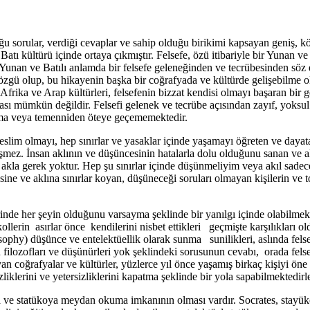
u sorular, verdiği cevaplar ve sahip olduğu birikimi kapsayan geniş, kök
atı kültürü içinde ortaya çıkmıştır. Felsefe, özü itibariyle bir Yunan ve B
 Yunan ve Batılı anlamda bir felsefe geleneğinden ve tecrübesinden s
 özgü olup, bu hikayenin başka bir coğrafyada ve kültürde gelişebilme ol
 Afrika ve Arap kültürleri, felsefenin bizzat kendisi olmayı başaran bir g
sı mümkün değildir. Felsefi gelenek ve tecrübe açısından zayıf, yoksul ve
sama veya temenniden öteye geçememektedir.
lim olmayı, hep sınırlar ve yasaklar içinde yaşamayı öğreten ve dayatan
işmez. İnsan aklının ve düşüncesinin hatalarla dolu olduğunu sanan ve a
 akla gerek yoktur. Hep şu sınırlar içinde düşünmeliyim veya akıl sadece
 ve aklına sınırlar koyan, düşüneceği soruları olmayan kişilerin ve top
rinde her şeyin olduğunu varsayma şeklinde bir yanılgı içinde olabilmekt
ekollerin asırlar önce kendilerini nisbet ettikleri geçmişte karşılıkları
ilosophy) düşünce ve entelektüellik olarak sunma sunilikleri, aslında f
ilozofları ve düşünürleri yok şeklindeki sorusunun cevabı, orada felse
n coğrafyalar ve kültürler, yüzlerce yıl önce yaşamış birkaç kişiyi öne 
klerini ve yetersizliklerini kapatma şeklinde bir yola sapabilmektedirle
ma ve statükoya meydan okuma imkanının olması vardır. Socrates, sta