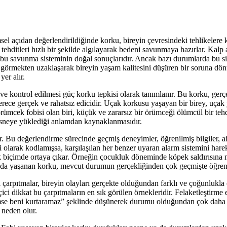
el açıdan değerlendirildiğinde korku, bireyin çevresindeki tehlikelere ka
ehditleri hızlı bir şekilde algılayarak bedeni savunmaya hazırlar. Kalp a
 bu savunma sisteminin doğal sonuçlarıdır. Ancak bazı durumlarda bu s
ev görmekten uzaklaşarak bireyin yaşam kalitesini düşüren bir soruna dön
er alır.
 ve kontrol edilmesi güç korku tepkisi olarak tanımlanır. Bu korku, gerç
 derece gerçek ve rahatsız edicidir. Uçak korkusu yaşayan bir birey, uçak 
ümcek fobisi olan biri, küçük ve zararsız bir örümceği ölümcül bir tehdi
esneye yüklediği anlamdan kaynaklanmasıdır.
ar. Bu değerlendirme sürecinde geçmiş deneyimler, öğrenilmiş bilgiler, a
ci olarak kodlamışsa, karşılaşılan her benzer uyaran alarm sistemini harek
k biçimde ortaya çıkar. Örneğin çocukluk döneminde köpek saldırısına ma
Burada yaşanan korku, mevcut durumun gerçekliğinden çok geçmişte öğreni
sel çarpıtmalar, bireyin olayları gerçekte olduğundan farklı ve çoğunlu
ici dikkat bu çarpıtmaların en sık görülen örnekleridir. Felaketleştirme 
imse beni kurtaramaz” şeklinde düşünerek durumu olduğundan çok daha te
 neden olur.