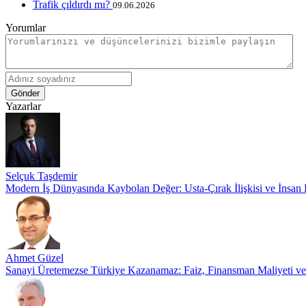
Trafik çıldırdı mı?
09.06.2026
Yorumlar
Gönder
Yazarlar
Selçuk Taşdemir
Modern İş Dünyasında Kaybolan Değer: Usta-Çırak İlişkisi ve İnsan
Ahmet Güzel
Sanayi Üretemezse Türkiye Kazanamaz: Faiz, Finansman Maliyeti v