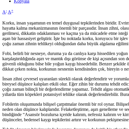
Kopyala
-
+
A
A
Korku, insan yaşamının en temel duygusal tepkilerinden biridir. Evrims
hayatta kalma mekanizmasının önemli bir parçasıdır. İnsan zihni, olası t
gerilmesi, dikkatin odaklanması ve kaçma ya da mücadele etme isteği
aşan bir hassasiyet geliştirir. İşte bu noktada korku, koruyucu bir işl
çoğu zaman zihnin tehlikeyi olduğundan daha büyük algılama eğilimi y
Fobi, belirli bir nesneye, duruma ya da canlıya karşı hissedilen yoğun
karşılaştırıldığında aşırı ve mantık dışı görünse de kişi açısından son
güvenli olduğunu bilse bile yoğun kaygı hissedebilir. Benzer şekilde ör
dikkat çeken nokta, korkunun nesnenin kendisinden çok, bireyin o n
İnsan zihni çevresel uyaranları sürekli olarak değerlendirir ve yoruml
bireysel düşünce kalıpları etkili olur. Eğer zihin bir durumu tehdit edi
çoğu zaman bilinçli bir değerlendirme yapamaz. Tehdit algısı otomati
yıllarda tüm köpekleri potansiyel tehlike olarak değerlendirebilir. 
Fobilerin oluşumunda bilişsel çarpıtmalar önemli bir rol oynar. Biliş
neden olan düşünce kalıplarıdır. Felaketleştirme, aşırı genelleme ve seç
bindiğinde “Asansör bozulursa içeride kalırım, nefessiz kalırım ve k
düşünceler, bedensel kaygı tepkilerini artırır ve korkunun pekişmesine