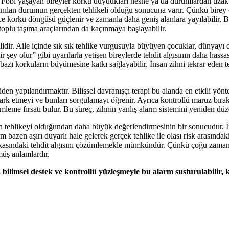
r. Fobi yaşayan bireyler korku duydukları nesne ya da durumlardan uzak
ınılan durumun gerçekten tehlikeli olduğu sonucuna varır. Çünkü birey
e korku döngüsü güçlenir ve zamanla daha geniş alanlara yayılabilir. B
 toplu taşıma araçlarından da kaçınmaya başlayabilir.
lidir. Aile içinde sık sık tehlike vurgusuyla büyüyen çocuklar, dünyayı d
bir şey olur” gibi uyarılarla yetişen bireylerde tehdit algısının daha h
 bazı korkuların büyümesine katkı sağlayabilir. İnsan zihni tekrar eden t
iden yapılandırmaktır. Bilişsel davranışçı terapi bu alanda en etkili yönt
fark etmeyi ve bunları sorgulamayı öğrenir. Ayrıca kontrollü maruz bıra
leme fırsatı bulur. Bu süreç, zihnin yanlış alarm sistemini yeniden dü
nin tehlikeyi olduğundan daha büyük değerlendirmesinin bir sonucudur.
 bazen aşırı duyarlı hale gelerek gerçek tehlike ile olası risk arasındaki 
arkasındaki tehdit algısını çözümlemekle mümkündür. Çünkü çoğu zama
üş anlamlardır.
, bilimsel destek ve kontrollü yüzleşmeyle bu alarm susturulabilir