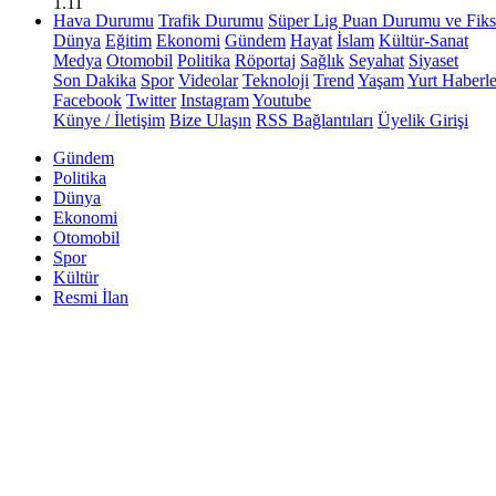
1.11
Hava Durumu
Trafik Durumu
Süper Lig Puan Durumu ve Fiks
Dünya
Eğitim
Ekonomi
Gündem
Hayat
İslam
Kültür-Sanat
Medya
Otomobil
Politika
Röportaj
Sağlık
Seyahat
Siyaset
Son Dakika
Spor
Videolar
Teknoloji
Trend
Yaşam
Yurt Haberle
Facebook
Twitter
Instagram
Youtube
Künye / İletişim
Bize Ulaşın
RSS Bağlantıları
Üyelik Girişi
Gündem
Politika
Dünya
Ekonomi
Otomobil
Spor
Kültür
Resmi İlan