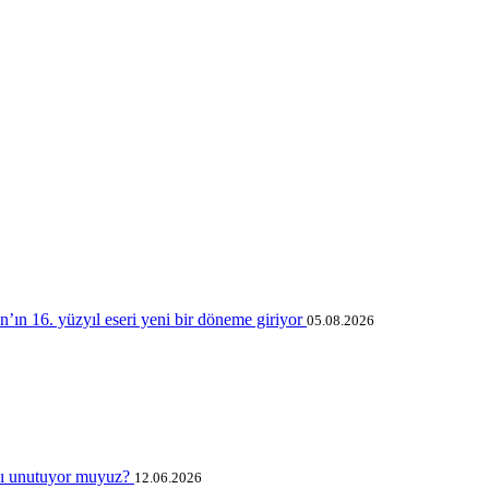
ın 16. yüzyıl eseri yeni bir döneme giriyor
05.08.2026
ayı unutuyor muyuz?
12.06.2026