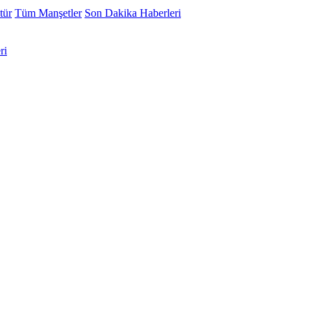
tür
Tüm Manşetler
Son Dakika Haberleri
ri