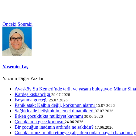
Önceki
Sonraki
Yasemin Taş
Yazarın Diğer Yazıları
Avasköy Su Kemeri’nde tarih ve yaşam buluşuyor: Mimar Sinan’
Kardeş kıskançlığı
29.07.2026
Boşanma gerçeği
25.07.2026
Panik atak: Kalbin değil, korkunun alarmı
15.07.2026
Sağlıklı aile iletişiminin temel dinamikleri
07.07.2026
Erken çocuklukta mülkiyet kavramı
30.06.2026
Çocuklarda gece korkusu
24.06.2026
Bir çocuğun inadının ardında ne saklıdır?
17.06.2026
Çocuklarımızı mutlu etmeye çalışırken onları hayata hazırlam