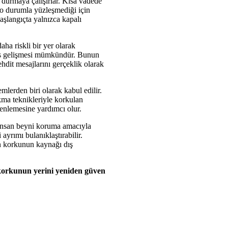
 durmaya çalışırlar. Kısa vadede
 o durumla yüzleşmediği için
aşlangıçta yalnızca kapalı
aha riskli bir yer olarak
assas gelişmesi mümkündür. Bunun
ehdit mesajlarını gerçeklik olarak
emlerden biri olarak kabul edilir.
kma teknikleriyle korkulan
zenlemesine yardımcı olur.
 İnsan beyni koruma amacıyla
ayrımı bulanıklaştırabilir.
n korkunun kaynağı dış
, korkunun yerini yeniden güven