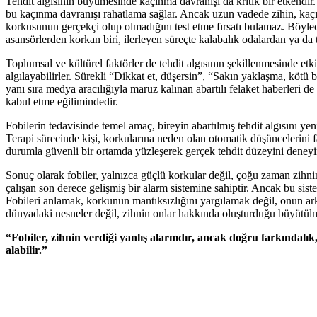
Tehdit algısının büyümesinde kaçınma davranışı da kritik bir etkendi
bu kaçınma davranışı rahatlama sağlar. Ancak uzun vadede zihin, kaç
korkusunun gerçekçi olup olmadığını test etme fırsatı bulamaz. Böylec
asansörlerden korkan biri, ilerleyen süreçte kalabalık odalardan ya da
Toplumsal ve kültürel faktörler de tehdit algısının şekillenmesinde etki
algılayabilirler. Sürekli “Dikkat et, düşersin”, “Sakın yaklaşma, kötü 
yanı sıra medya aracılığıyla maruz kalınan abartılı felaket haberleri de
kabul etme eğilimindedir.
Fobilerin tedavisinde temel amaç, bireyin abartılmış tehdit algısını yen
Terapi sürecinde kişi, korkularına neden olan otomatik düşüncelerini 
durumla güvenli bir ortamda yüzleşerek gerçek tehdit düzeyini deneyim
Sonuç olarak fobiler, yalnızca güçlü korkular değil, çoğu zaman zih
çalışan son derece gelişmiş bir alarm sistemine sahiptir. Ancak bu sistem
Fobileri anlamak, korkunun mantıksızlığını yargılamak değil, onun 
dünyadaki nesneler değil, zihnin onlar hakkında oluşturduğu büyütülm
“Fobiler, zihnin verdiği yanlış alarmdır, ancak doğru farkındalık
alabilir.”