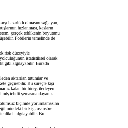
rşı hazırlıklı olmasını sağlayan,
tışlarının hızlanması, kasların
istem, gerçek tehlikenin boyutunu
üşebilir. Fobilerin temelinde de
ek risk düzeyiyle
yolculuğunun istatistiksel olarak
t gibi algılayabilir. Burada
ileden aktarılan tutumlar ve
ete geçirebilir. Bu süreçte kişi
ruz kalan bir birey, ilerleyen
lmiş tehdit şemasına dayanır.
kla olumsuz biçimde yorumlamasına
eğilimindeki bir kişi, asansöre
hlikeli algılayabilir. Bu