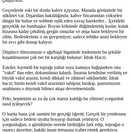
çalışıyoruz.
Geçenlerde eski bir dostla kahve içiyoruz. Masada görünürde bir
sükûnet var. Dışarıdan bakıldığında; kahve fincanından yükselen
dingin bir buhar ve sohbete eşlik eden yavaş hareketler... İçerideki
gerçeklik ise bambaşka: Boyun kökünde düğümlenmiş kaslar, kulak
hizasına kadar çekilmiş gergin omuzlar ve atışa hazır bekleyen bir
zihin. Bedenlerimiz o an gevşemiyor; sadece tehlike anını bekleyen
bir avcı gibi donup kalıyor.
Düşünce dünyamızın o ağırbaşlı lügatinde irademizin bu şekilde
kuşatılmasının çok net bir karşılığı bulunur: İdrak Haczi.
Eskiler, kıymetli bir toprağı yahut suyu kamuya bağışlarken onu
"vakıf" ilan eder, dokunulmaz kılardı. İnsanın kendisine verilmiş en
büyük vakıf arazisi, kendi dikkati ve zihinsel sükûnetidir. İdrak
haczi; bizim kendi vakıf arazimizi sahipsiz bırakıp, şuurumuzun
anahtarını o doymak bilmez akışa devretmemizdir.
Peki, hepimizin az ya da çok maruz kaldığı bu zihinsel yorgunluk
nasıl iyileşecek?
O harita bana çok samimi bir gerçeği öğretti: Gerçek bir yenilenme
için sadece bedeni siyaha boyayıp durmak yetmiyor. O
yorgunluğun, o gürültünün nerede biriktiğini fark edip, toprağın o
onarıcı davetine, hakiki insan temasına icabet etmek gerekiyor.