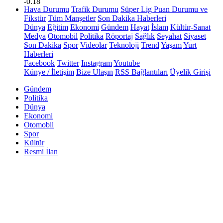
-0.18
Hava Durumu
Trafik Durumu
Süper Lig Puan Durumu ve
Fikstür
Tüm Manşetler
Son Dakika Haberleri
Dünya
Eğitim
Ekonomi
Gündem
Hayat
İslam
Kültür-Sanat
Medya
Otomobil
Politika
Röportaj
Sağlık
Seyahat
Siyaset
Son Dakika
Spor
Videolar
Teknoloji
Trend
Yaşam
Yurt
Haberleri
Facebook
Twitter
Instagram
Youtube
Künye / İletişim
Bize Ulaşın
RSS Bağlantıları
Üyelik Girişi
Gündem
Politika
Dünya
Ekonomi
Otomobil
Spor
Kültür
Resmi İlan