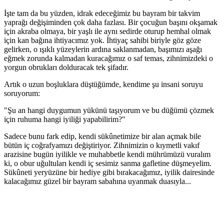
İşte tam da bu yüzden, idrak edeceğimiz bu bayram bir takvim
yaprağı değişiminden çok daha fazlası. Bir çocuğun başını okşamak
için akraba olmaya, bir yaşlı ile aynı sedirde oturup hemhal olmak
için kan bağına ihtiyacımız yok. İhtiyaç sahibi biriyle göz göze
gelirken, o ışıklı yüzeylerin ardına saklanmadan, başımızı aşağı
eğmek zorunda kalmadan kuracağımız o saf temas, zihnimizdeki o
yorgun obrukları dolduracak tek şifadır.
Artık o uzun boşluklara düştüğümde, kendime şu insani soruyu
soruyorum:
"Şu an hangi duygumun yükünü taşıyorum ve bu düğümü çözmek
için ruhuma hangi iyiliği yapabilirim?"
Sadece bunu fark edip, kendi sükûnetimize bir alan açmak bile
bütün iç coğrafyamızı değiştiriyor. Zihnimizin o kıymetli vakıf
arazisine bugün iyilikle ve muhabbetle kendi mührümüzü vuralım
ki, o obur uğultuları kendi iç sesimiz sanma gafletine düşmeyelim.
Sükûneti yeryüzüne bir hediye gibi bırakacağımız, iyilik dairesinde
kalacağımız güzel bir bayram sabahına uyanmak duasıyla...