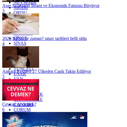
NEVŞEHİR
Aşırı Sıcakların İnsani ve Ekonomik Faturası Büyüyor
NİĞDE
3
ORDU
OSMANİYE
RİZE
SAKARYA
SAMSUN
SİNOP
2026 KPSS ne zaman? sınav tarihleri belli oldu
SİVAS
4
SİİRT
TEKİRDAĞ
TOKAT
TRABZON
TUNCELİ
Ankara Kedileri 27 Ülkeden Canlı Takip Ediliyor
UŞAK
5
VAN
YALOVA
YOZGAT
ZONGULDAK
ÇANAKKALE
Cevvaz ne demek?
ÇANKIRI
6
ÇORUM
İSTANBUL
İZMİR
ŞANLIURFA