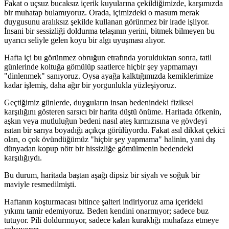
Fakat o uçsuz bucaksız içerik kuyularına çekildiğimizde, karşımızda
bir muhatap bulamıyoruz. Orada, içimizdeki o masum merak
duygusunu aralıksız şekilde kullanan görünmez bir irade işliyor.
İnsani bir sessizliği doldurma telaşının yerini, bitmek bilmeyen bu
uyarıcı seliyle gelen koyu bir algı uyuşması alıyor.
Hafta içi bu görünmez obruğun etrafında yorulduktan sonra, tatil
günlerinde koltuğa gömülüp saatlerce hiçbir şey yapmamayı
"dinlenmek" sanıyoruz. Oysa ayağa kalktığımızda kemiklerimize
kadar işlemiş, daha ağır bir yorgunlukla yüzleşiyoruz.
Geçtiğimiz günlerde, duyguların insan bedenindeki fiziksel
karşılığını gösteren sarsıcı bir harita düştü önüme. Haritada öfkenin,
aşkın veya mutluluğun bedeni nasıl ateş kırmızısına ve gövdeyi
ısıtan bir sarıya boyadığı açıkça görülüyordu. Fakat asıl dikkat çekici
olan, o çok övündüğümüz "hiçbir şey yapmama" halinin, yani dış
dünyadan kopup nötr bir hissizliğe gömülmenin bedendeki
karşılığıydı.
Bu durum, haritada baştan aşağı dipsiz bir siyah ve soğuk bir
maviyle resmedilmişti.
Haftanın koşturmacası bitince şalteri indiriyoruz ama içerideki
yıkımı tamir edemiyoruz. Beden kendini onarmıyor; sadece buz
tutuyor. Pili doldurmuyor, sadece kalan kuraklığı muhafaza etmeye