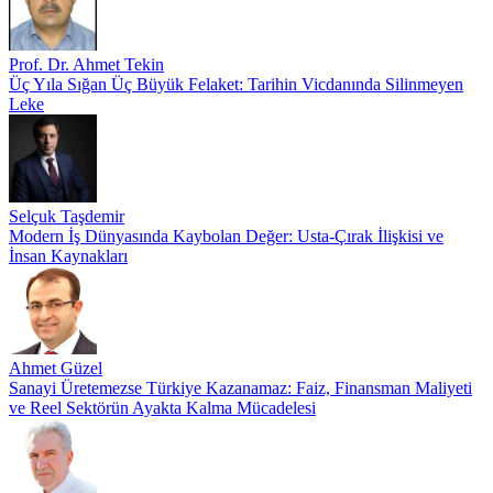
Prof. Dr. Ahmet Tekin
Üç Yıla Sığan Üç Büyük Felaket: Tarihin Vicdanında Silinmeyen
Leke
Selçuk Taşdemir
Modern İş Dünyasında Kaybolan Değer: Usta-Çırak İlişkisi ve
İnsan Kaynakları
Ahmet Güzel
Sanayi Üretemezse Türkiye Kazanamaz: Faiz, Finansman Maliyeti
ve Reel Sektörün Ayakta Kalma Mücadelesi