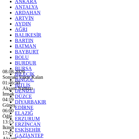
ANKARA
ANTALYA
ARDAHAN
ARTVİN
AYDIN
AĞRI
BALIKESİR
BARTIN
BATMAN
BAYBURT
BOLU
BURDUR
BURSA
08.08.2026
BİLECİK
Sonraki Vakte Kalan
BİNGÖL
01:46:49
BİTLİS
Akşam Namazı
DENİZLİ
İmsak
DÜZCE
04:19
DİYARBAKIR
Güneş
EDİRNE
06:00
ELAZIĞ
Öğle
ERZURUM
13:15
ERZİNCAN
İkindi
ESKİŞEHİR
17:07
GAZİANTEP
Akşam