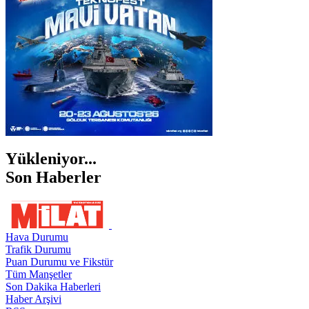
ŞIRNAK
Yükleniyor...
Son Haberler
Hava Durumu
Trafik Durumu
Puan Durumu ve Fikstür
Tüm Manşetler
Son Dakika Haberleri
Haber Arşivi