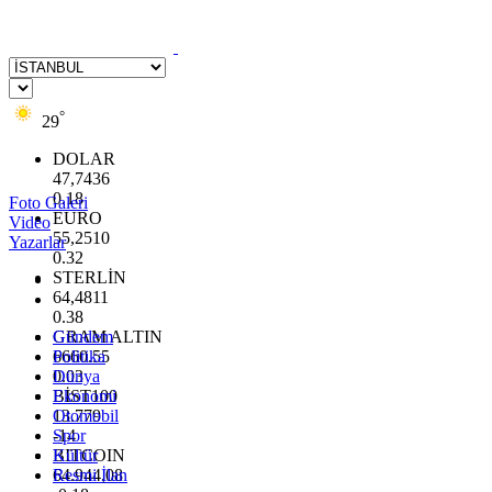
°
29
DOLAR
47,7436
0.18
Foto Galeri
EURO
Video
55,2510
Yazarlar
0.32
STERLİN
64,4811
0.38
GRAM ALTIN
Gündem
6660.55
Politika
0.03
Dünya
BİST100
Ekonomi
13.779
Otomobil
-14
Spor
BITCOIN
Kültür
64.944,08
Resmi İlan