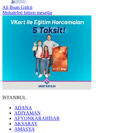
Ali İhsan Gülcü
Muhalefeti bitiren mesajlar
İSTANBUL
ADANA
ADIYAMAN
AFYONKARAHİSAR
AKSARAY
AMASYA