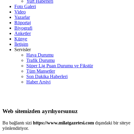
Yurt Haberleri
Foto Galeri
Video
Yazarlar
Röportaj
Biyografi
Anketler
Künye
İletişim
Servisler
Hava Durumu
Trafik Durumu
Süper Lig Puan Durumu ve Fikstür
Tüm Manşetler
Son Dakika Haberleri
Haber Arşivi
Web sitemizden ayrılıyorsunuz
Bu bağlantı sizi
https://www.milatgazetesi.com
dışındaki bir siteye
yönlendiriyor.