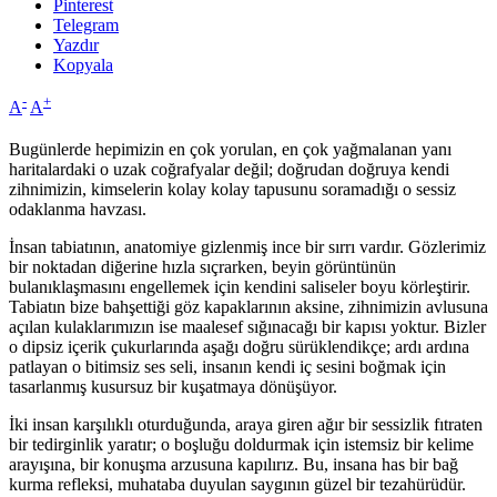
Pinterest
Telegram
Yazdır
Kopyala
-
+
A
A
Bugünlerde hepimizin en çok yorulan, en çok yağmalanan yanı
haritalardaki o uzak coğrafyalar değil; doğrudan doğruya kendi
zihnimizin, kimselerin kolay kolay tapusunu soramadığı o sessiz
odaklanma havzası.
İnsan tabiatının, anatomiye gizlenmiş ince bir sırrı vardır. Gözlerimiz
bir noktadan diğerine hızla sıçrarken, beyin görüntünün
bulanıklaşmasını engellemek için kendini saliseler boyu körleştirir.
Tabiatın bize bahşettiği göz kapaklarının aksine, zihnimizin avlusuna
açılan kulaklarımızın ise maalesef sığınacağı bir kapısı yoktur. Bizler
o dipsiz içerik çukurlarında aşağı doğru sürüklendikçe; ardı ardına
patlayan o bitimsiz ses seli, insanın kendi iç sesini boğmak için
tasarlanmış kusursuz bir kuşatmaya dönüşüyor.
İki insan karşılıklı oturduğunda, araya giren ağır bir sessizlik fıtraten
bir tedirginlik yaratır; o boşluğu doldurmak için istemsiz bir kelime
arayışına, bir konuşma arzusuna kapılırız. Bu, insana has bir bağ
kurma refleksi, muhataba duyulan saygının güzel bir tezahürüdür.