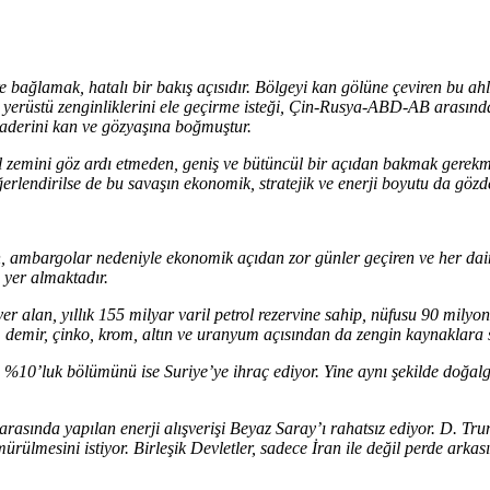
 bağlamak, hatalı bir bakış açısıdır. Bölgeyi kan gölüne çeviren bu ahl
 ve yerüstü zenginliklerini ele geçirme isteği, Çin-Rusya-ABD-AB arasın
 kaderini kan ve gözyaşına boğmuştur.
sel zemini göz ardı etmeden, geniş ve bütüncül bir açıdan bakmak gerek
ğerlendirilse de bu savaşın ekonomik, stratejik ve enerji boyutu da gözd
en, ambargolar nedeniyle ekonomik açıdan zor günler geçiren ve her da
yer almaktadır.
r alan, yıllık 155 milyar varil petrol rezervine sahip, nüfusu 90 milyon
 demir, çinko, krom, altın ve uranyum açısından da zengin kaynaklara s
an %10’luk bölümünü ise Suriye’ye ihraç ediyor. Yine aynı şekilde doğa
arasında yapılan enerji alışverişi Beyaz Saray’ı rahatsız ediyor. D. Tru
rülmesini istiyor. Birleşik Devletler, sadece İran ile değil perde arka