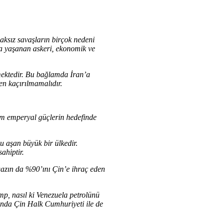
aksız savaşların birçok nedeni
da yaşanan askeri, ekonomik ve
mektedir. Bu bağlamda İran’a
en kaçırılmamalıdır.
im emperyal güçlerin hedefinde
u aşan büyük bir ülkedir.
ahiptir.
lgazın da %90’ını Çin’e ihraç eden
mp, nasıl ki Venezuela petrolünü
sında Çin Halk Cumhuriyeti ile de