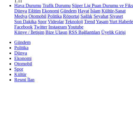
1.11
Hava Durumu
Trafik Durumu
Süper Lig Puan Durumu ve Fiks
Dünya
Eğitim
Ekonomi
Gündem
Hayat
İslam
Kültür-Sanat
Medya
Otomobil
Politika
Röportaj
Sağlık
Seyahat
Siyaset
Son Dakika
Spor
Videolar
Teknoloji
Trend
Yaşam
Yurt Haberle
Facebook
Twitter
Instagram
Youtube
Künye / İletişim
Bize Ulaşın
RSS Bağlantıları
Üyelik Girişi
Gündem
Politika
Dünya
Ekonomi
Otomobil
Spor
Kültür
Resmi İlan