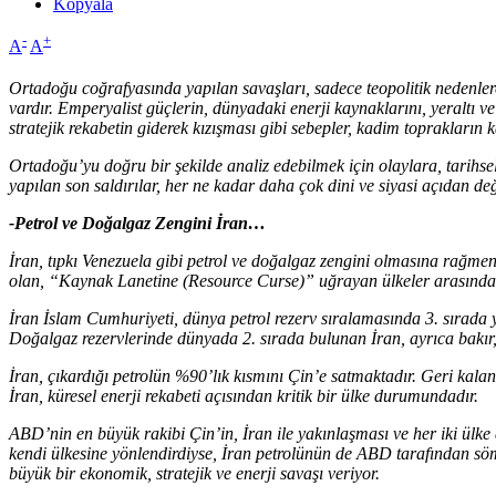
Kopyala
-
+
A
A
Ortadoğu coğrafyasında yapılan savaşları, sadece teopolitik nedenlere
vardır. Emperyalist güçlerin, dünyadaki enerji kaynaklarını, yeraltı
stratejik rekabetin giderek kızışması gibi sebepler, kadim toprakların
Ortadoğu’yu doğru bir şekilde analiz edebilmek için olaylara, tarih
yapılan son saldırılar, her ne kadar daha çok dini ve siyasi açıdan de
-Petrol ve Doğalgaz Zengini İran…
İran, tıpkı Venezuela gibi petrol ve doğalgaz zengini olmasına rağm
olan, “Kaynak Lanetine (Resource Curse)” uğrayan ülkeler arasında 
İran İslam Cumhuriyeti, dünya petrol rezerv sıralamasında 3. sırada ye
Doğalgaz rezervlerinde dünyada 2. sırada bulunan İran, ayrıca bakır,
İran, çıkardığı petrolün %90’lık kısmını Çin’e satmaktadır. Geri kal
İran, küresel enerji rekabeti açısından kritik bir ülke durumundadır.
ABD’nin en büyük rakibi Çin’in, İran ile yakınlaşması ve her iki ülke 
kendi ülkesine yönlendirdiyse, İran petrolünün de ABD tarafından sömü
büyük bir ekonomik, stratejik ve enerji savaşı veriyor.