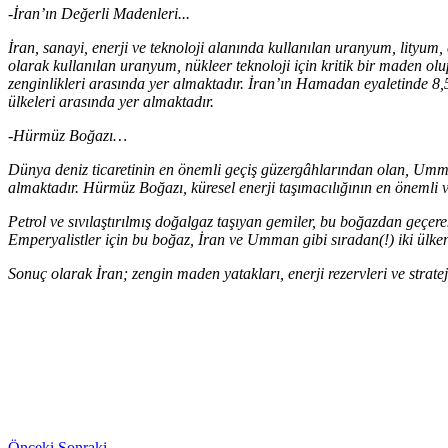
-İran’ın Değerli Madenleri...
İran, sanayi, enerji ve teknoloji alanında kullanılan uranyum, lityum, ç
olarak kullanılan uranyum, nükleer teknoloji için kritik bir maden ol
zenginlikleri arasında yer almaktadır. İran’ın Hamadan eyaletinde 8,5 
ülkeleri arasında yer almaktadır.
-Hürmüz Boğazı…
Dünya deniz ticaretinin en önemli geçiş güzergâhlarından olan, Umma
almaktadır. Hürmüz Boğazı, küresel enerji taşımacılığının en önemli v
Petrol ve sıvılaştırılmış doğalgaz taşıyan gemiler, bu boğazdan geçere
Emperyalistler için bu boğaz, İran ve Umman gibi sıradan(!) iki ülke
Sonuç olarak İran; zengin maden yatakları, enerji rezervleri ve strate
Önceki
Sonraki