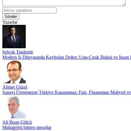
Gönder
Yazarlar
Selçuk Taşdemir
Modern İş Dünyasında Kaybolan Değer: Usta-Çırak İlişkisi ve İnsan
Ahmet Güzel
Sanayi Üretemezse Türkiye Kazanamaz: Faiz, Finansman Maliyeti v
Ali İhsan Gülcü
Muhalefeti bitiren mesajlar