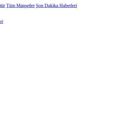
tür
Tüm Manşetler
Son Dakika Haberleri
ri