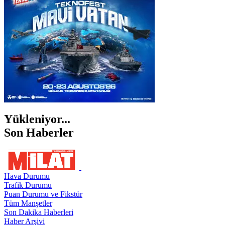
ŞIRNAK
Yükleniyor...
Son Haberler
Hava Durumu
Trafik Durumu
Puan Durumu ve Fikstür
Tüm Manşetler
Son Dakika Haberleri
Haber Arşivi