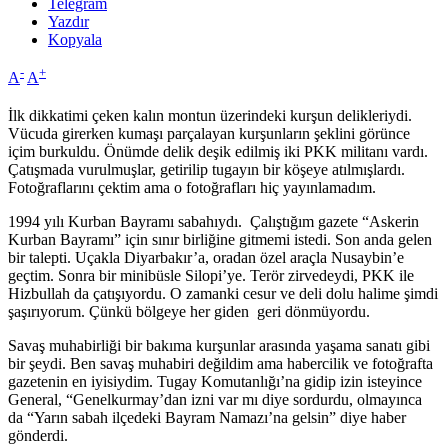
Telegram
Yazdır
Kopyala
-
+
A
A
İlk dikkatimi çeken kalın montun üzerindeki kurşun delikleriydi.
Vücuda girerken kumaşı parçalayan kurşunların şeklini görünce
içim burkuldu. Önümde delik deşik edilmiş iki PKK militanı vardı.
Çatışmada vurulmuşlar, getirilip tugayın bir köşeye atılmışlardı.
Fotoğraflarını çektim ama o fotoğrafları hiç yayınlamadım.
1994 yılı Kurban Bayramı sabahıydı. Çalıştığım gazete “Askerin
Kurban Bayramı” için sınır birliğine gitmemi istedi. Son anda gelen
bir talepti. Uçakla Diyarbakır’a, oradan özel araçla Nusaybin’e
geçtim. Sonra bir minibüsle Silopi’ye. Terör zirvedeydi, PKK ile
Hizbullah da çatışıyordu. O zamanki cesur ve deli dolu halime şimdi
şaşırıyorum. Çünkü bölgeye her giden geri dönmüyordu.
Savaş muhabirliği bir bakıma kurşunlar arasında yaşama sanatı gibi
bir şeydi. Ben savaş muhabiri değildim ama habercilik ve fotoğrafta
gazetenin en iyisiydim. Tugay Komutanlığı’na gidip izin isteyince
General, “Genelkurmay’dan izni var mı diye sordurdu, olmayınca
da “Yarın sabah ilçedeki Bayram Namazı’na gelsin” diye haber
gönderdi.