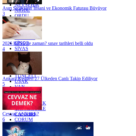
NEVŞEHİR
Aşırı Sıcakların İnsani ve Ekonomik Faturası Büyüyor
NİĞDE
3
ORDU
OSMANİYE
RİZE
SAKARYA
SAMSUN
SİNOP
2026 KPSS ne zaman? sınav tarihleri belli oldu
SİVAS
4
SİİRT
TEKİRDAĞ
TOKAT
TRABZON
TUNCELİ
Ankara Kedileri 27 Ülkeden Canlı Takip Ediliyor
UŞAK
5
VAN
YALOVA
YOZGAT
ZONGULDAK
ÇANAKKALE
Cevvaz ne demek?
ÇANKIRI
6
ÇORUM
İSTANBUL
İZMİR
ŞANLIURFA