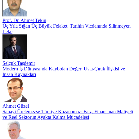
Prof. Dr. Ahmet Tekin
Üç Yıla Sığan Üç Büyük Felaket: Tarihin Vicdanında Silinmeyen
Leke
Selçuk Taşdemir
Modern İş Dünyasında Kaybolan Değer: Usta-Çırak İlişkisi ve
İnsan Kaynakları
Ahmet Güzel
Sanayi Üretemezse Türkiye Kazanamaz: Faiz, Finansman Maliyeti
ve Reel Sektörün Ayakta Kalma Mücadelesi