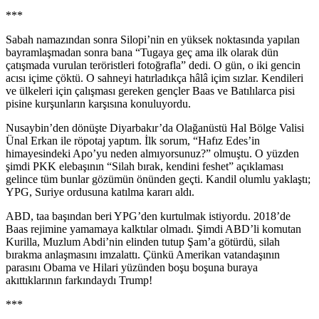
***
Sabah namazından sonra Silopi’nin en yüksek noktasında yapılan
bayramlaşmadan sonra bana “Tugaya geç ama ilk olarak dün
çatışmada vurulan teröristleri fotoğrafla” dedi. O gün, o iki gencin
acısı içime çöktü. O sahneyi hatırladıkça hâlâ içim sızlar. Kendileri
ve ülkeleri için çalışması gereken gençler Baas ve Batılılarca pisi
pisine kurşunların karşısına konuluyordu.
Nusaybin’den dönüşte Diyarbakır’da Olağanüstü Hal Bölge Valisi
Ünal Erkan ile röpotaj yaptım. İlk sorum, “Hafız Edes’in
himayesindeki Apo’yu neden almıyorsunuz?” olmuştu. O yüzden
şimdi PKK elebaşının “Silah bırak, kendini feshet” açıklaması
gelince tüm bunlar gözümün önünden geçti. Kandil olumlu yaklaştı;
YPG, Suriye ordusuna katılma kararı aldı.
ABD, taa başından beri YPG’den kurtulmak istiyordu. 2018’de
Baas rejimine yamamaya kalktılar olmadı. Şimdi ABD’li komutan
Kurilla, Muzlum Abdi’nin elinden tutup Şam’a götürdü, silah
bırakma anlaşmasını imzalattı. Çünkü Amerikan vatandaşının
parasını Obama ve Hilari yüzünden boşu boşuna buraya
akıttıklarının farkındaydı Trump!
***