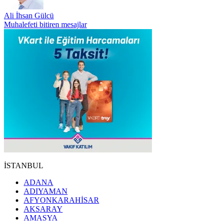
Ali İhsan Gülcü
Muhalefeti bitiren mesajlar
İSTANBUL
ADANA
ADIYAMAN
AFYONKARAHİSAR
AKSARAY
AMASYA