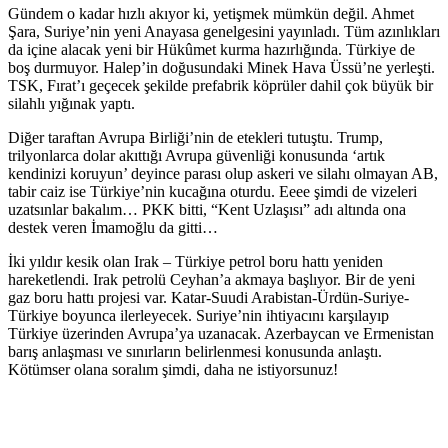
Gündem o kadar hızlı akıyor ki, yetişmek mümkün değil. Ahmet
Şara, Suriye’nin yeni Anayasa genelgesini yayınladı. Tüm azınlıkları
da içine alacak yeni bir Hükûmet kurma hazırlığında. Türkiye de
boş durmuyor. Halep’in doğusundaki Minek Hava Üssü’ne yerleşti.
TSK, Fırat’ı geçecek şekilde prefabrik köprüler dahil çok büyük bir
silahlı yığınak yaptı.
Diğer taraftan Avrupa Birliği’nin de etekleri tutuştu. Trump,
trilyonlarca dolar akıttığı Avrupa güvenliği konusunda ‘artık
kendinizi koruyun’ deyince parası olup askeri ve silahı olmayan AB,
tabir caiz ise Türkiye’nin kucağına oturdu. Eeee şimdi de vizeleri
uzatsınlar bakalım… PKK bitti, “Kent Uzlaşısı” adı altında ona
destek veren İmamoğlu da gitti…
İki yıldır kesik olan Irak – Türkiye petrol boru hattı yeniden
hareketlendi. Irak petrolü Ceyhan’a akmaya başlıyor. Bir de yeni
gaz boru hattı projesi var. Katar-Suudi Arabistan-Ürdün-Suriye-
Türkiye boyunca ilerleyecek. Suriye’nin ihtiyacını karşılayıp
Türkiye üzerinden Avrupa’ya uzanacak. Azerbaycan ve Ermenistan
barış anlaşması ve sınırların belirlenmesi konusunda anlaştı.
Kötümser olana soralım şimdi, daha ne istiyorsunuz!