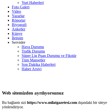
Yurt Haberleri
Foto Galeri
Video
Yazarlar
Röportaj
Biyografi
Anketler
Künye
İletişim
Servisler
Hava Durumu
Trafik Durumu
Süper Lig Puan Durumu ve Fikstür
Tüm Manşetler
Son Dakika Haberleri
Haber Arşivi
Web sitemizden ayrılıyorsunuz
Bu bağlantı sizi
https://www.milatgazetesi.com
dışındaki bir siteye
yönlendiriyor.