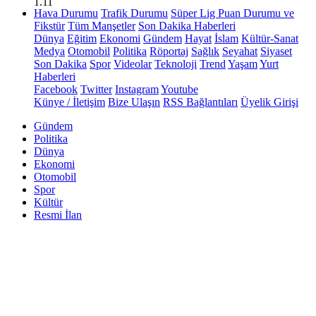
1.11
Hava Durumu
Trafik Durumu
Süper Lig Puan Durumu ve
Fikstür
Tüm Manşetler
Son Dakika Haberleri
Dünya
Eğitim
Ekonomi
Gündem
Hayat
İslam
Kültür-Sanat
Medya
Otomobil
Politika
Röportaj
Sağlık
Seyahat
Siyaset
Son Dakika
Spor
Videolar
Teknoloji
Trend
Yaşam
Yurt
Haberleri
Facebook
Twitter
Instagram
Youtube
Künye / İletişim
Bize Ulaşın
RSS Bağlantıları
Üyelik Girişi
Gündem
Politika
Dünya
Ekonomi
Otomobil
Spor
Kültür
Resmi İlan