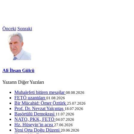
Önceki
Sonraki
Ali İhsan Gülcü
Yazarın Diğer Yazıları
Muhalefeti bitiren mesajlar
08.08.2026
FETÖ uzantıları
01.08.2026
Bir Mücahid: Ömer Öztürk
25.07.2026
Prof. Dr. Nevzat Yalçıntaş
18.07.2026
Başörtülü Demokrasi
11.07.2026
NATO, PKK, FETÖ
04.07.2026
Hz. Hüseyin’in acısı
27.06.2026
Yeni Orta Doğu Düzeni
20.06.2026