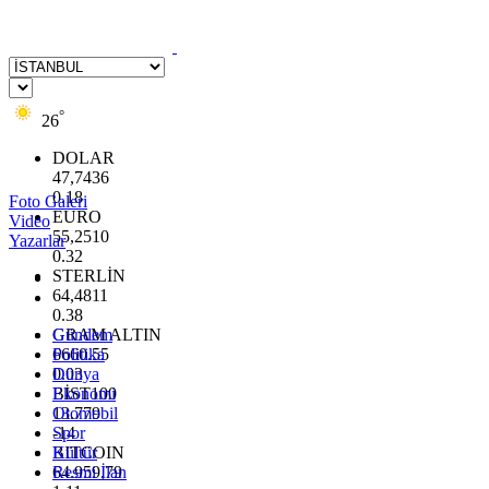
°
26
DOLAR
47,7436
0.18
Foto Galeri
EURO
Video
55,2510
Yazarlar
0.32
STERLİN
64,4811
0.38
GRAM ALTIN
Gündem
6660.55
Politika
0.03
Dünya
BİST100
Ekonomi
13.779
Otomobil
-14
Spor
BITCOIN
Kültür
64.959,79
Resmi İlan