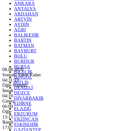
ANKARA
ANTALYA
ARDAHAN
ARTVİN
AYDIN
AĞRI
BALIKESİR
BARTIN
BATMAN
BAYBURT
BOLU
BURDUR
BURSA
08.08.2026
BİLECİK
Sonraki Vakte Kalan
BİNGÖL
04:31:22
BİTLİS
Öğle Namazı
DENİZLİ
İmsak
DÜZCE
04:19
DİYARBAKIR
Güneş
EDİRNE
06:00
ELAZIĞ
Öğle
ERZURUM
13:15
ERZİNCAN
İkindi
ESKİŞEHİR
17:07
GAZİANTEP