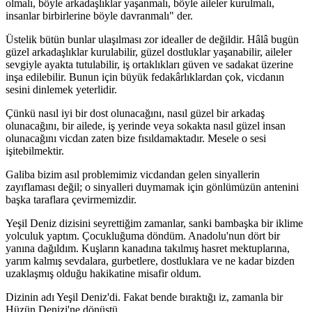
olmalı, böyle arkadaşlıklar yaşanmalı, böyle aileler kurulmalı,
insanlar birbirlerine böyle davranmalı" der.
Üstelik bütün bunlar ulaşılması zor idealler de değildir. Hâlâ bugün
güzel arkadaşlıklar kurulabilir, güzel dostluklar yaşanabilir, aileler
sevgiyle ayakta tutulabilir, iş ortaklıkları güven ve sadakat üzerine
inşa edilebilir. Bunun için büyük fedakârlıklardan çok, vicdanın
sesini dinlemek yeterlidir.
Çünkü nasıl iyi bir dost olunacağını, nasıl güzel bir arkadaş
olunacağını, bir ailede, iş yerinde veya sokakta nasıl güzel insan
olunacağını vicdan zaten bize fısıldamaktadır. Mesele o sesi
işitebilmektir.
Galiba bizim asıl problemimiz vicdandan gelen sinyallerin
zayıflaması değil; o sinyalleri duymamak için gönlümüzün antenini
başka taraflara çevirmemizdir.
Yeşil Deniz dizisini seyrettiğim zamanlar, sanki bambaşka bir iklime
yolculuk yaptım. Çocukluğuma döndüm. Anadolu'nun dört bir
yanına dağıldım. Kuşların kanadına takılmış hasret mektuplarına,
yarım kalmış sevdalara, gurbetlere, dostluklara ve ne kadar bizden
uzaklaşmış olduğu hakikatine misafir oldum.
Dizinin adı Yeşil Deniz'di. Fakat bende bıraktığı iz, zamanla bir
Hüzün Denizi'ne dönüştü.