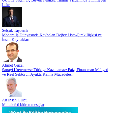
Üç Yıla Sığan Üç Büyük Felaket: Tarihin Vicdanında Silinmeyen
Leke
Selçuk Taşdemir
Modern İş Dünyasında Kaybolan Değer: Usta-Çırak İlişkisi ve
İnsan Kaynakları
Ahmet Güzel
Sanayi Üretemezse Türkiye Kazanamaz: Faiz, Finansman Maliyeti
ve Reel Sektörün Ayakta Kalma Mücadelesi
Ali İhsan Gülcü
Muhalefeti bitiren mesajlar