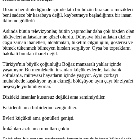
Dizinin her dinlediğimde içimde tatlı bir hüzün bırakan o müzikleri
beni sadece bir kasabaya değil, kaybetmeye başladığımız bir insan
iklimine götürdü.
Aslında bütün televizyonlar, bütün yapımcılar daha çok bizden olan
hikâyeleri anlatsalar ne güzel olurdu. Dünyaya bizi anlatan diziler
çoğu zaman ihanetleri, aldatmaları, tüketim çılgınlığını, gösterişi ve
bitmek tükenmek bilmeyen hırsları sergiliyor. Oysa bu toprakların
hakikati bundan ibaret değil.
Türkiye'nin büyük çoğunluğu Boğaz manzaralı yalılar içinde
yaşamıyor. Bu memleketin insanları küçük evlerde, kalabalık
sofralarda, mütevazı hayatların içinde yaşıyor. Aynı çorbayı
muhabbetle kaşıklıyor, aynı ekmeği bölüşüyor, aynı çayı bir ziyafet
neşesiyle yudumluyorlar.
Dizideki insanlar kusursuz değildi ama samimiydiler.
Fakirlerdi ama birbirlerine zengindiler.
Evleri küçüktü ama gönülleri genişti.
İmkânları azdı ama umutları çoktu.