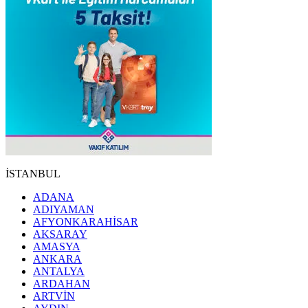
İSTANBUL
ADANA
ADIYAMAN
AFYONKARAHİSAR
AKSARAY
AMASYA
ANKARA
ANTALYA
ARDAHAN
ARTVİN