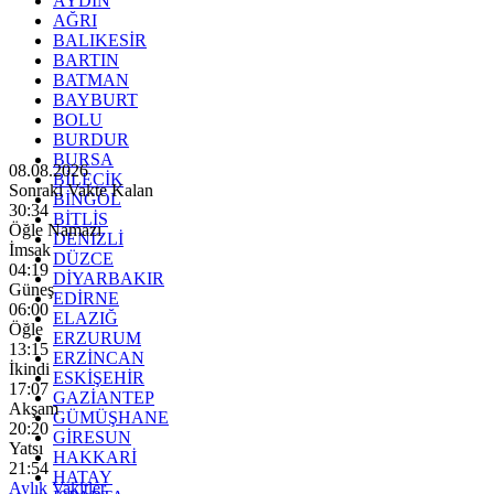
AYDIN
AĞRI
BALIKESİR
BARTIN
BATMAN
BAYBURT
BOLU
BURDUR
BURSA
08.08.2026
BİLECİK
Sonraki Vakte Kalan
BİNGÖL
30:33
BİTLİS
Öğle Namazı
DENİZLİ
İmsak
DÜZCE
04:19
DİYARBAKIR
Güneş
EDİRNE
06:00
ELAZIĞ
Öğle
ERZURUM
13:15
ERZİNCAN
İkindi
ESKİŞEHİR
17:07
GAZİANTEP
Akşam
GÜMÜŞHANE
20:20
GİRESUN
Yatsı
HAKKARİ
21:54
HATAY
Aylık Vakitler