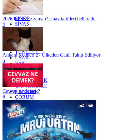
RİZE
SAKARYA
SAMSUN
SİNOP
2026 KPSS ne zaman? sınav tarihleri belli oldu
SİVAS
4
SİİRT
TEKİRDAĞ
TOKAT
TRABZON
TUNCELİ
Ankara Kedileri 27 Ülkeden Canlı Takip Ediliyor
UŞAK
5
VAN
YALOVA
YOZGAT
ZONGULDAK
ÇANAKKALE
Cevvaz ne demek?
ÇANKIRI
6
ÇORUM
İSTANBUL
İZMİR
ŞANLIURFA
ŞIRNAK