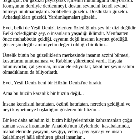
Sağdıçlar, bir gazozu paylaşarak içmenin mutluluğunu biliyorlardı.
Komşunun derdiyle dertlenmeyi, dostun sevincini kendi sevinci
bilmeyi unutmamışlardı. Sohbetleri güzeldi. Dostlukları güzeldi.
Arkadaşlıkları güzeldi. Yardımlaşmaları güzeldi.
Evet, belki de Yeşil Deniz'i izlerken özlediğimiz şey bir dizi değildir.
Belki özlediğimiz şey, o insanların yaşadığı iklimdir. Menfaatten
önce muhabbetin geldiği, eşyanın değil insanın kıymet gördüğü,
gösterişin değil samimiyetin değerli olduğu bir iklim...
Üstelik bütün bu güzelliklerin merkezinde insanın aczini bilmesi,
kusurlarını unutmaması ve Rabbine şükretmesi vardı. Hayata
tutunuyorlar, çalışıyorlar, mücadele ediyorlar; fakat her şeyin sahibi
olmadıklarını da biliyorlardı.
Evet, Yeşil Deniz beni bir Hüzün Denizi'ne bıraktı.
Ama bu hüzün karanlık bir hüzün değil...
İnsana kendisini hatırlatan, özünü hatırlatan, nereden geldiğini ve
neyi kaybetmeye başladığını gösteren bir hüzün...
Bir kez daha anladım ki; bizim hikâyelerimizin kahramanları çoğu
zaman sessiz insanlardır. Anadolu'nun köylerinde, kasabalarında,
mahallelerinde yaşayan; sevgiyi, vefayı, paylaşmayı ve insan
kalabilmeyi hâlâ sürdüren güzel insanlar...