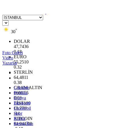
°
30
DOLAR
47,7436
0.18
Foto Galeri
EURO
Video
55,2510
Yazarlar
0.32
STERLİN
64,4811
0.38
GRAM ALTIN
Gündem
6660.55
Politika
0.03
Dünya
BİST100
Ekonomi
13.779
Otomobil
-14
Spor
BITCOIN
Kültür
64.944,08
Resmi İlan