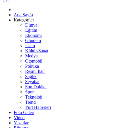
Ana Sayfa
Kategoriler
Dünya
Eğitim
Ekonomi
Gündem
İslam
Kültür-Sanat
Medya
Otomobil
Politika
Resmi İlan
Sağlık
Seyahat
Son Dakika
Spor
Teknoloji
Trend
Yurt Haberleri
Foto Galeri
Video
Yazarlar
Röportaj