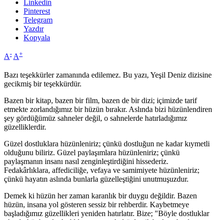
Linkedin
Pinterest
Telegram
Yazdır
Kopyala
-
+
A
A
Bazı teşekkürler zamanında edilemez. Bu yazı, Yeşil Deniz dizisine
gecikmiş bir teşekkürdür.
Bazen bir kitap, bazen bir film, bazen de bir dizi; içimizde tarif
etmekte zorlandığımız bir hüzün bırakır. Aslında bizi hüzünlendiren
şey gördüğümüz sahneler değil, o sahnelerde hatırladığımız
güzelliklerdir.
Güzel dostluklara hüzünleniriz; çünkü dostluğun ne kadar kıymetli
olduğunu biliriz. Güzel paylaşımlara hüzünleniriz; çünkü
paylaşmanın insanı nasıl zenginleştirdiğini hissederiz.
Fedakârlıklara, affediciliğe, vefaya ve samimiyete hüzünleniriz;
çünkü hayatın aslında bunlarla güzelleştiğini unutmuşuzdur.
Demek ki hüzün her zaman karanlık bir duygu değildir. Bazen
hüzün, insana yol gösteren sessiz bir rehberdir. Kaybetmeye
başladığımız güzellikleri yeniden hatırlatır. Bize; "Böyle dostluklar