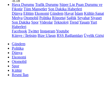
-0.18
Hava Durumu
Trafik Durumu
Süper Lig Puan Durumu ve
Fikstür
Tüm Manşetler
Son Dakika Haberleri
Dünya
Eğitim
Ekonomi
Gündem
Hayat
İslam
Kültür-Sanat
Medya
Otomobil
Politika
Röportaj
Sağlık
Seyahat
Siyaset
Son Dakika
Spor
Videolar
Teknoloji
Trend
Yaşam
Yurt
Haberleri
Facebook
Twitter
Instagram
Youtube
Künye / İletişim
Bize Ulaşın
RSS Bağlantıları
Üyelik Girişi
Gündem
Politika
Dünya
Ekonomi
Otomobil
Spor
Kültür
Resmi İlan