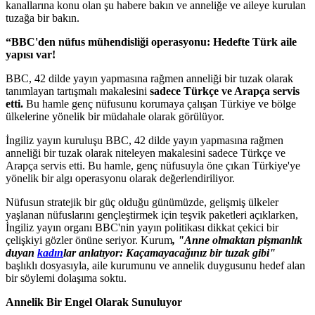
kanallarına konu olan şu habere bakın ve anneliğe ve aileye kurulan
tuzağa bir bakın.
“BBC'den nüfus mühendisliği operasyonu: Hedefte Türk aile
yapısı var!
BBC, 42 dilde yayın yapmasına rağmen anneliği bir tuzak olarak
tanımlayan tartışmalı makalesini
sadece Türkçe ve Arapça servis
etti.
Bu hamle genç nüfusunu korumaya çalışan Türkiye ve bölge
ülkelerine yönelik bir müdahale olarak görülüyor.
İngiliz yayın kuruluşu BBC, 42 dilde yayın yapmasına rağmen
anneliği bir tuzak olarak niteleyen makalesini sadece Türkçe ve
Arapça servis etti. Bu hamle, genç nüfusuyla öne çıkan Türkiye'ye
yönelik bir algı operasyonu olarak değerlendiriliyor.
Nüfusun stratejik bir güç olduğu günümüzde, gelişmiş ülkeler
yaşlanan nüfuslarını gençleştirmek için teşvik paketleri açıklarken,
İngiliz yayın organı BBC'nin yayın politikası dikkat çekici bir
çelişkiyi gözler önüne seriyor. Kurum
, "Anne olmaktan pişmanlık
duyan
kadın
lar anlatıyor: Kaçamayacağınız bir tuzak gibi"
başlıklı dosyasıyla, aile kurumunu ve annelik duygusunu hedef alan
bir söylemi dolaşıma soktu.
Annelik Bir Engel Olarak Sunuluyor