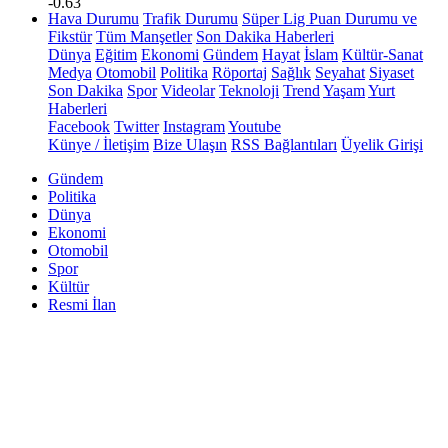
-0.63
Hava Durumu
Trafik Durumu
Süper Lig Puan Durumu ve
Fikstür
Tüm Manşetler
Son Dakika Haberleri
Dünya
Eğitim
Ekonomi
Gündem
Hayat
İslam
Kültür-Sanat
Medya
Otomobil
Politika
Röportaj
Sağlık
Seyahat
Siyaset
Son Dakika
Spor
Videolar
Teknoloji
Trend
Yaşam
Yurt
Haberleri
Facebook
Twitter
Instagram
Youtube
Künye / İletişim
Bize Ulaşın
RSS Bağlantıları
Üyelik Girişi
Gündem
Politika
Dünya
Ekonomi
Otomobil
Spor
Kültür
Resmi İlan