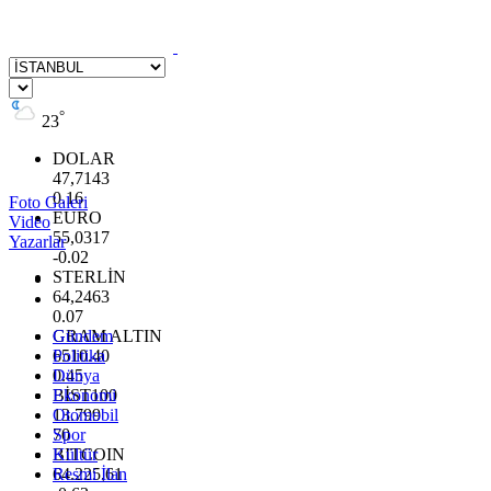
°
23
DOLAR
47,7143
0.16
Foto Galeri
EURO
Video
55,0317
Yazarlar
-0.02
STERLİN
64,2463
0.07
GRAM ALTIN
Gündem
6510.40
Politika
0.45
Dünya
BİST100
Ekonomi
13.799
Otomobil
70
Spor
BITCOIN
Kültür
64.225,61
Resmi İlan