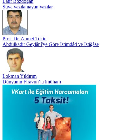
Latif Bozdoğan
Suya yazılamayan yazılar
Prof. Dr. Ahmet Tekin
Abdülkadir Geylânî'ye Göre İstimdâd ve İstiğâse
Lokman Yıldırım
Dünyanın Firavun’la imtihanı