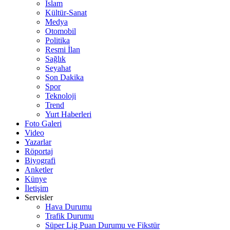
İslam
Kültür-Sanat
Medya
Otomobil
Politika
Resmi İlan
Sağlık
Seyahat
Son Dakika
Spor
Teknoloji
Trend
Yurt Haberleri
Foto Galeri
Video
Yazarlar
Röportaj
Biyografi
Anketler
Künye
İletişim
Servisler
Hava Durumu
Trafik Durumu
Süper Lig Puan Durumu ve Fikstür