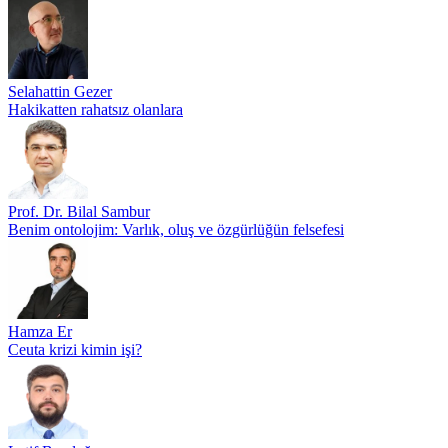
Selahattin Gezer
Hakikatten rahatsız olanlara
Prof. Dr. Bilal Sambur
Benim ontolojim: Varlık, oluş ve özgürlüğün felsefesi
Hamza Er
Ceuta krizi kimin işi?