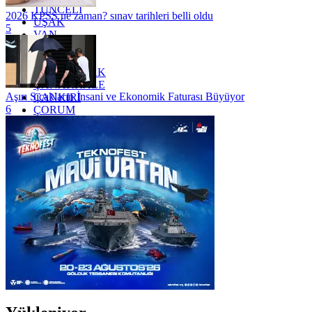
TUNCELİ
2026 KPSS ne zaman? sınav tarihleri belli oldu
UŞAK
5
VAN
YALOVA
YOZGAT
ZONGULDAK
ÇANAKKALE
Aşırı Sıcakların İnsani ve Ekonomik Faturası Büyüyor
ÇANKIRI
6
ÇORUM
İSTANBUL
İZMİR
ŞANLIURFA
ŞIRNAK