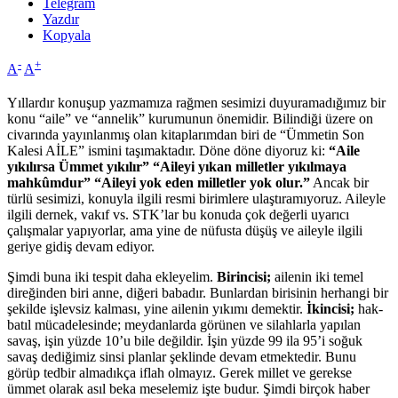
Telegram
Yazdır
Kopyala
-
+
A
A
Yıllardır konuşup yazmamıza rağmen sesimizi duyuramadığımız bir
konu “aile” ve “annelik” kurumunun önemidir. Bilindiği üzere on
civarında yayınlanmış olan kitaplarımdan biri de “Ümmetin Son
Kalesi AİLE” ismini taşımaktadır. Döne döne diyoruz ki:
“Aile
yıkılırsa Ümmet yıkılır” “Aileyi yıkan milletler yıkılmaya
mahkûmdur” “Aileyi yok eden milletler yok olur.”
Ancak bir
türlü sesimizi, konuyla ilgili resmi birimlere ulaştıramıyoruz. Aileyle
ilgili dernek, vakıf vs. STK’lar bu konuda çok değerli uyarıcı
çalışmalar yapıyorlar, ama yine de nüfusta düşüş ve aileyle ilgili
geriye gidiş devam ediyor.
Şimdi buna iki tespit daha ekleyelim.
Birincisi;
ailenin iki temel
direğinden biri anne, diğeri babadır. Bunlardan birisinin herhangi bir
şekilde işlevsiz kalması, yine ailenin yıkımı demektir.
İkincisi;
hak-
batıl mücadelesinde; meydanlarda görünen ve silahlarla yapılan
savaş, işin yüzde 10’u bile değildir. İşin yüzde 99 ila 95’i soğuk
savaş dediğimiz sinsi planlar şeklinde devam etmektedir. Bunu
görüp tedbir almadıkça iflah olmayız. Gerek millet ve gerekse
ümmet olarak asıl beka meselemiz işte budur. Şimdi birçok haber