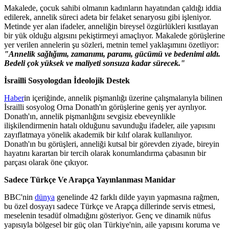
Makalede, çocuk sahibi olmanın kadınların hayatından çaldığı iddia
edilerek, annelik süreci adeta bir felaket senaryosu gibi işleniyor.
Metinde yer alan ifadeler, anneliğin bireysel özgürlükleri kısıtlayan
bir yük olduğu algısını pekiştirmeyi amaçlıyor. Makalede görüşlerine
yer verilen annelerin şu sözleri, metnin temel yaklaşımını özetliyor:
"Annelik sağlığımı, zamanımı, paramı, gücümü ve bedenimi aldı.
Bedeli çok yüksek ve maliyeti sonsuza kadar sürecek."
İsrailli Sosyologdan İdeolojik Destek
Haber
in içeriğinde, annelik pişmanlığı üzerine çalışmalarıyla bilinen
İsrailli sosyolog Orna Donath'ın görüşlerine geniş yer ayrılıyor.
Donath'ın, annelik pişmanlığını sevgisiz ebeveynlikle
ilişkilendirmenin hatalı olduğunu savunduğu ifadeler, aile yapısını
zayıflatmaya yönelik akademik bir kılıf olarak kullanılıyor.
Donath'ın bu görüşleri, anneliği kutsal bir görevden ziyade, bireyin
hayatını karartan bir tercih olarak konumlandırma çabasının bir
parçası olarak öne çıkıyor.
Sadece Türkçe Ve Arapça Yayınlanması Manidar
BBC'nin
dünya
genelinde 42 farklı dilde yayın yapmasına rağmen,
bu özel dosyayı sadece Türkçe ve Arapça dillerinde servis etmesi,
meselenin tesadüf olmadığını gösteriyor. Genç ve dinamik nüfus
yapısıyla bölgesel bir güç olan Türkiye'nin, aile yapısını koruma ve