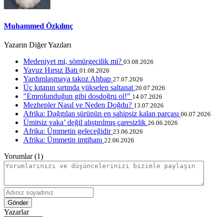
Muhammed Özkılınç
Yazarın Diğer Yazıları
Medeniyet mi, sömürgecilik mi?
03.08.2026
Yavuz Hırsız Batı
01.08.2026
Yardımlaşmaya takoz Ahbap
27.07.2026
Üç kıtanın sırtında yükselen saltanat
20.07.2026
"Emrolunduğun gibi dosdoğru ol!”
14.07.2026
Mezhepler Nasıl ve Neden Doğdu?
13.07.2026
Afrika: Dağıtılan sürünün en sahipsiz kalan parçası
06.07.2026
Ümitsiz vaka’ değil alıştırılmış çaresizlik
26.06.2026
Afrika: Ümmetin geleceğidir
23.06.2026
Afrika: Ümmetin imtihanı
22.06.2026
Yorumlar (1)
Gönder
Yazarlar