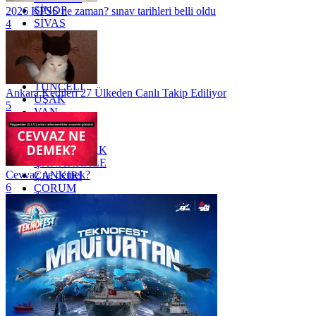
SİNOP
2026 KPSS ne zaman? sınav tarihleri belli oldu
SİVAS
4
SİİRT
TEKİRDAĞ
TOKAT
TRABZON
TUNCELİ
Ankara Kedileri 27 Ülkeden Canlı Takip Ediliyor
UŞAK
5
VAN
YALOVA
YOZGAT
ZONGULDAK
ÇANAKKALE
Cevvaz ne demek?
ÇANKIRI
6
ÇORUM
İSTANBUL
İZMİR
ŞANLIURFA
ŞIRNAK