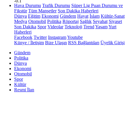
-0.1
Hava Durumu
Trafik Durumu
Süper Lig Puan Durumu ve
Fikstür
Tüm Manşetler
Son Dakika Haberleri
Dünya
Eğitim
Ekonomi
Gündem
Hayat
İslam
Kültür-Sanat
Medya
Otomobil
Politika
Röportaj
Sağlık
Seyahat
Siyaset
Son Dakika
Spor
Videolar
Teknoloji
Trend
Yaşam
Yurt
Haberleri
Facebook
Twitter
Instagram
Youtube
Künye / İletişim
Bize Ulaşın
RSS Bağlantıları
Üyelik Girişi
Gündem
Politika
Dünya
Ekonomi
Otomobil
Spor
Kültür
Resmi İlan