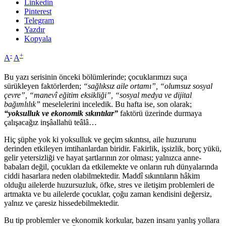
Linkedin
Pinterest
Telegram
Yazdır
Kopyala
-
+
A
A
Bu yazı serisinin önceki bölümlerinde; çocuklarımızı suça
sürükleyen faktörlerden;
“sağlıksız aile ortamı”, “olumsuz sosyal
çevre”, “manevî eğitim eksikliği”, “sosyal medya ve dijital
bağımlılık”
meselelerini inceledik. Bu hafta ise, son olarak;
“yoksulluk ve ekonomik sıkıntılar”
faktörü üzerinde durmaya
çalışacağız inşâallahü teâlâ…
Hiç şüphe yok ki yoksulluk ve geçim sıkıntısı, aile huzurunu
derinden etkileyen imtihanlardan biridir. Fakirlik, işsizlik, borç yükü,
gelir yetersizliği ve hayat şartlarının zor olması; yalnızca anne-
babaları değil, çocukları da etkilemekte ve onların ruh dünyalarında
ciddi hasarlara neden olabilmektedir. Maddî sıkıntıların hâkim
olduğu ailelerde huzursuzluk, öfke, stres ve iletişim problemleri de
artmakta ve bu ailelerde çocuklar, çoğu zaman kendisini değersiz,
yalnız ve çaresiz hissedebilmektedir.
Bu tip problemler ve ekonomik korkular, bazen insanı yanlış yollara