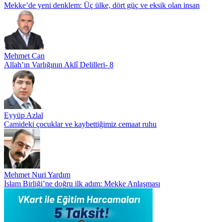
Mekke’de yeni denklem: Üç ülke, dört güç ve eksik olan insan
Mehmet Can
Allah’ın Varlığının Aklî Delilleri- 8
Eyyüp Azlal
Camideki çocuklar ve kaybettiğimiz cemaat ruhu
Mehmet Nuri Yardım
İslam Birliği’ne doğru ilk adım: Mekke Anlaşması