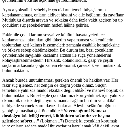
çevrelerinin etkisine açık hâle getirebilmektedir.
Ayrıca yoksulluk sebebiyle çocukların temel ihtiyaçlarının
karşılanamaması, onların aidiyet hissini ve aile bağlarını da zayıflatır.
Mutluluğu dışarda arayan ve sokakta daha fazla vakit geçiren bu tip
çocuklar; suç şebekelerinin hedefi hâline gelirler.
Fakir aile çocuklarının sosyal ve kültürel hayata yeterince
katılamaması, akranları gibi tüketim yapamaması ve kendilerini
toplumdan geri kalmış hissetmeleri; zamanla aşağılık kompleksine
ve öfkeye sebep olabilmektedir. Bu durum ise, bazı çocukların
çevrelerinde saygınlık kazanma arzusu ile suça yönelmelerini
kolaylaştırabilmektedir. Hırsızlık, dolandırıcılık, gasp ve çeşitli
suçların arkasında çoğu zaman ekonomik çaresizlik ve umutsuzluk
bulunmaktadır.
Ancak burada unutulmaması gereken önemli bir hakikat var: Her
fakir suç işlemez, her zengin de doğru yolda olmaz. Suçun
temelinde yalnızca maddî eksiklik değil; ahlâkî ve manevî boşluk da
bulunmaktadır. Bu sebeple çocuklarımızı koruyabilmek için yalnızca
ekonomik destek değil; aynı zamanda sağlam bir dinî ve ahlâkî
terbiye de vermek zorundayız. Lokman Aleyhisselâm’ın oğluna
yaptığı şu nasihat çok önemlidir:
“Yavrucuğum! Namazı
dosdoğru kıl, iyiliği emret, kötülükten sakındır ve başına
gelenlere sabret…”
(Lokman 17)
Demek ki çocukları korumak
için; onların sadece maddî ihtiyaçlarını karşılamak kâfi değil, aynı