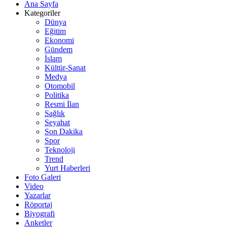
Ana Sayfa
Kategoriler
Dünya
Eğitim
Ekonomi
Gündem
İslam
Kültür-Sanat
Medya
Otomobil
Politika
Resmi İlan
Sağlık
Seyahat
Son Dakika
Spor
Teknoloji
Trend
Yurt Haberleri
Foto Galeri
Video
Yazarlar
Röportaj
Biyografi
Anketler