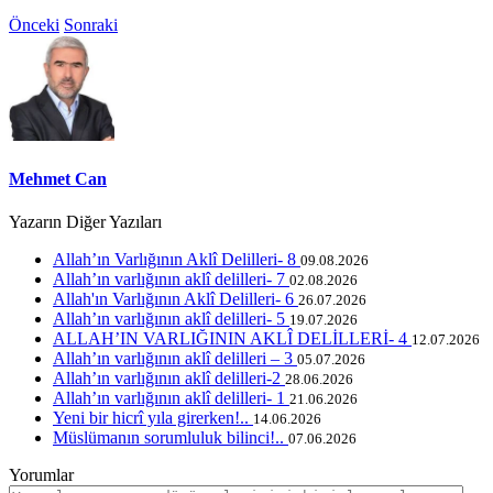
Önceki
Sonraki
Mehmet Can
Yazarın Diğer Yazıları
Allah’ın Varlığının Aklî Delilleri- 8
09.08.2026
Allah’ın varlığının aklî delilleri- 7
02.08.2026
Allah'ın Varlığının Aklî Delilleri- 6
26.07.2026
Allah’ın varlığının aklî delilleri- 5
19.07.2026
ALLAH’IN VARLIĞININ AKLÎ DELİLLERİ- 4
12.07.2026
Allah’ın varlığının aklî delilleri – 3
05.07.2026
Allah’ın varlığının aklî delilleri-2
28.06.2026
Allah’ın varlığının aklî delilleri- 1
21.06.2026
Yeni bir hicrî yıla girerken!..
14.06.2026
Müslümanın sorumluluk bilinci!..
07.06.2026
Yorumlar