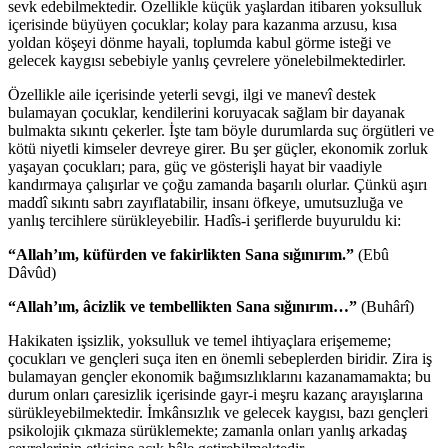
sevk edebilmektedir. Özellikle küçük yaşlardan itibaren yoksulluk
içerisinde büyüyen çocuklar; kolay para kazanma arzusu, kısa
yoldan köşeyi dönme hayali, toplumda kabul görme isteği ve
gelecek kaygısı sebebiyle yanlış çevrelere yönelebilmektedirler.
Özellikle aile içerisinde yeterli sevgi, ilgi ve manevî destek
bulamayan çocuklar, kendilerini koruyacak sağlam bir dayanak
bulmakta sıkıntı çekerler. İşte tam böyle durumlarda suç örgütleri ve
kötü niyetli kimseler devreye girer. Bu şer güçler, ekonomik zorluk
yaşayan çocukları; para, güç ve gösterişli hayat bir vaadiyle
kandırmaya çalışırlar ve çoğu zamanda başarılı olurlar. Çünkü aşırı
maddî sıkıntı sabrı zayıflatabilir, insanı öfkeye, umutsuzluğa ve
yanlış tercihlere sürükleyebilir. Hadîs-i şeriflerde buyuruldu ki:
“Allah’ım, küfürden ve fakirlikten Sana sığınırım.”
(Ebû
Dâvûd)
“Allah’ım, âcizlik ve tembellikten Sana sığınırım…”
(Buhârî)
Hakikaten işsizlik, yoksulluk ve temel ihtiyaçlara erişememe;
çocukları ve gençleri suça iten en önemli sebeplerden biridir. Zira iş
bulamayan gençler ekonomik bağımsızlıklarını kazanamamakta; bu
durum onları çaresizlik içerisinde gayr-i meşru kazanç arayışlarına
sürükleyebilmektedir. İmkânsızlık ve gelecek kaygısı, bazı gençleri
psikolojik çıkmaza sürüklemekte; zamanla onları yanlış arkadaş