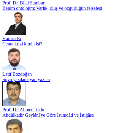
Prof. Dr. Bilal Sambur
Benim ontolojim: Varlık, oluş ve özgürlüğün felsefesi
Hamza Er
Ceuta krizi kimin işi?
Latif Bozdoğan
Suya yazılamayan yazılar
Prof. Dr. Ahmet Tekin
Abdülkadir Geylânî'ye Göre İstimdâd ve İstiğâse