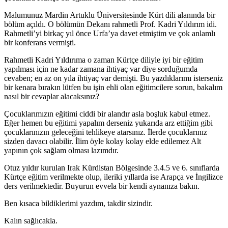
Malumunuz Mardin Artuklu Üniversitesinde Kürt dili alanında bir
bölüm açıldı. O bölümün Dekanı rahmetli Prof. Kadri Yıldırım idi.
Rahmetli’yi birkaç yıl önce Urfa’ya davet etmiştim ve çok anlamlı
bir konferans vermişti.
Rahmetli Kadri Yıldırıma o zaman Kürtçe diliyle iyi bir eğitim
yapılması için ne kadar zamana ihtiyaç var diye sorduğumda
cevaben; en az on yıla ihtiyaç var demişti. Bu yazdıklarımı isterseniz
bir kenara bırakın lütfen bu işin ehli olan eğitimcilere sorun, bakalım
nasıl bir cevaplar alacaksınız?
Çocuklarımızın eğitimi ciddi bir alandır asla boşluk kabul etmez.
Eğer hemen bu eğitimi yapalım derseniz yukarıda arz ettiğim gibi
çocuklarınızın geleceğini tehlikeye atarsınız. İlerde çocuklarınız
sizden davacı olabilir. İlim öyle kolay kolay elde edilemez Alt
yapının çok sağlam olması lazımdır.
Otuz yıldır kurulan Irak Kürdistan Bölgesinde 3.4.5 ve 6. sınıflarda
Kürtçe eğitim verilmekte olup, ileriki yıllarda ise Arapça ve İngilizce
ders verilmektedir. Buyurun evvela bir kendi aynanıza bakın.
Ben kısaca bildiklerimi yazdım, takdir sizindir.
Kalın sağlıcakla.