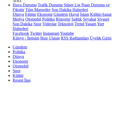
-0.63
Hava Durumu
Trafik Durumu
Süper Lig Puan Durumu ve
Fikstür
Tüm Manşetler
Son Dakika Haberleri
Dünya
Eğitim
Ekonomi
Gündem
Hayat
İslam
Kültür-Sanat
Medya
Otomobil
Politika
Röportaj
Sağlık
Seyahat
Siyaset
Son Dakika
Spor
Videolar
Teknoloji
Trend
Yaşam
Yurt
Haberleri
Facebook
Twitter
Instagram
Youtube
Künye / İletişim
Bize Ulaşın
RSS Bağlantıları
Üyelik Girişi
Gündem
Politika
Dünya
Ekonomi
Otomobil
Spor
Kültür
Resmi İlan