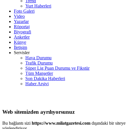
Trend
Yurt Haberleri
Foto Galeri
Video
Yazarlar
Röportaj
Biyografi
Anketler
Künye
İletişim
Servisler
Hava Durumu
Trafik Durumu
Süper Lig Puan Durumu ve Fikstür
Tüm Manşetler
Son Dakika Haberleri
Haber Arşivi
Web sitemizden ayrılıyorsunuz
Bu bağlantı sizi
https://www.milatgazetesi.com
dışındaki bir siteye
yönlendiriyor.