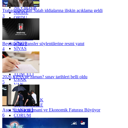
MUŞ
NEVŞEHİR
Trabzonspor'dan Salah iddialarına ilişkin açıklama geldi
NİĞDE
3
ORDU
OSMANİYE
RİZE
SAKARYA
SAMSUN
SİNOP
Beşiktaş'tan transfer söylentilerine resmi yanıt
SİVAS
4
SİİRT
TEKİRDAĞ
TOKAT
TRABZON
TUNCELİ
2026 KPSS ne zaman? sınav tarihleri belli oldu
UŞAK
5
VAN
YALOVA
YOZGAT
ZONGULDAK
ÇANAKKALE
Aşırı Sıcakların İnsani ve Ekonomik Faturası Büyüyor
ÇANKIRI
6
ÇORUM
İSTANBUL
İZMİR