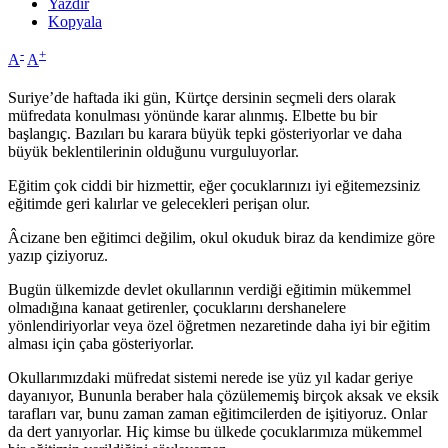
Yazdır
Kopyala
-
+
A
A
Suriye’de haftada iki gün, Kürtçe dersinin seçmeli ders olarak
müfredata konulması yönünde karar alınmış. Elbette bu bir
başlangıç. Bazıları bu karara büyük tepki gösteriyorlar ve daha
büyük beklentilerinin olduğunu vurguluyorlar.
Eğitim çok ciddi bir hizmettir, eğer çocuklarınızı iyi eğitemezsiniz
eğitimde geri kalırlar ve gelecekleri perişan olur.
Âcizane ben eğitimci değilim, okul okuduk biraz da kendimize göre
yazıp çiziyoruz.
Bugün ülkemizde devlet okullarının verdiği eğitimin mükemmel
olmadığına kanaat getirenler, çocuklarını dershanelere
yönlendiriyorlar veya özel öğretmen nezaretinde daha iyi bir eğitim
alması için çaba gösteriyorlar.
Okullarımızdaki müfredat sistemi nerede ise yüz yıl kadar geriye
dayanıyor, Bununla beraber hala çözülememiş birçok aksak ve eksik
tarafları var, bunu zaman zaman eğitimcilerden de işitiyoruz. Onlar
da dert yanıyorlar. Hiç kimse bu ülkede çocuklarımıza mükemmel