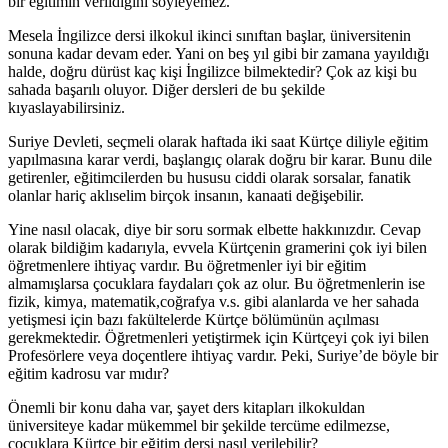
bir eğitimin verildiğini söyleyemez.
Mesela İngilizce dersi ilkokul ikinci sınıftan başlar, üniversitenin
sonuna kadar devam eder. Yani on beş yıl gibi bir zamana yayıldığı
halde, doğru dürüst kaç kişi İngilizce bilmektedir? Çok az kişi bu
sahada başarılı oluyor. Diğer dersleri de bu şekilde
kıyaslayabilirsiniz.
Suriye Devleti, seçmeli olarak haftada iki saat Kürtçe diliyle eğitim
yapılmasına karar verdi, başlangıç olarak doğru bir karar. Bunu dile
getirenler, eğitimcilerden bu hususu ciddi olarak sorsalar, fanatik
olanlar hariç aklıselim birçok insanın, kanaati değişebilir.
Yine nasıl olacak, diye bir soru sormak elbette hakkınızdır. Cevap
olarak bildiğim kadarıyla, evvela Kürtçenin gramerini çok iyi bilen
öğretmenlere ihtiyaç vardır. Bu öğretmenler iyi bir eğitim
almamışlarsa çocuklara faydaları çok az olur. Bu öğretmenlerin ise
fizik, kimya, matematik,coğrafya v.s. gibi alanlarda ve her sahada
yetişmesi için bazı fakültelerde Kürtçe bölümünün açılması
gerekmektedir. Öğretmenleri yetiştirmek için Kürtçeyi çok iyi bilen
Profesörlere veya doçentlere ihtiyaç vardır. Peki, Suriye’de böyle bir
eğitim kadrosu var mıdır?
Önemli bir konu daha var, şayet ders kitapları ilkokuldan
üniversiteye kadar mükemmel bir şekilde tercüme edilmezse,
çocuklara Kürtçe bir eğitim dersi nasıl verilebilir?