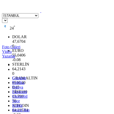
°
24
DOLAR
47,6704
0
Foto Galeri
EURO
Video
55,0406
Yazarlar
-0.08
STERLİN
64,2143
0
GRAM ALTIN
Gündem
6510.40
Politika
0.45
Dünya
BİST100
Ekonomi
13.799
Otomobil
70
Spor
BITCOIN
Kültür
64.225,61
Resmi İlan