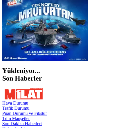
ŞANLIURFA
ŞIRNAK
Yükleniyor...
Son Haberler
Hava Durumu
Trafik Durumu
Puan Durumu ve Fikstür
Tüm Manşetler
Son Dakika Haberleri