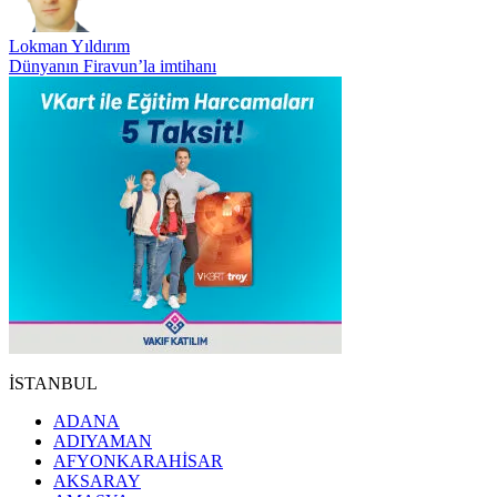
Lokman Yıldırım
Dünyanın Firavun’la imtihanı
İSTANBUL
ADANA
ADIYAMAN
AFYONKARAHİSAR
AKSARAY