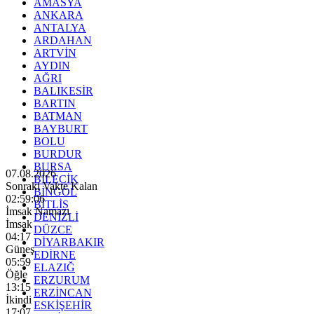
AMASYA
ANKARA
ANTALYA
ARDAHAN
ARTVİN
AYDIN
AĞRI
BALIKESİR
BARTIN
BATMAN
BAYBURT
BOLU
BURDUR
BURSA
07.08.2026
BİLECİK
Sonraki Vakte Kalan
BİNGÖL
02:59:05
BİTLİS
İmsak Namazı
DENİZLİ
İmsak
DÜZCE
04:17
DİYARBAKIR
Güneş
EDİRNE
05:59
ELAZIĞ
Öğle
ERZURUM
13:15
ERZİNCAN
İkindi
ESKİŞEHİR
17:07