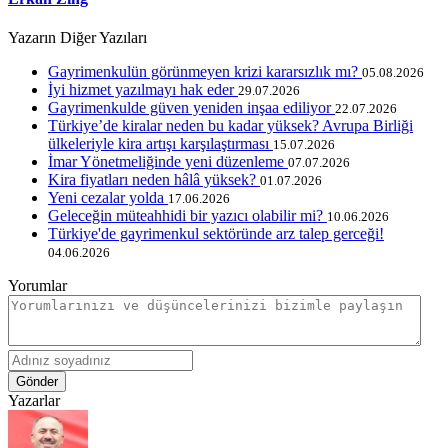
Yazarın Diğer Yazıları
Gayrimenkulün görünmeyen krizi kararsızlık mı?
05.08.2026
İyi hizmet yazılmayı hak eder
29.07.2026
Gayrimenkulde güven yeniden inşaa ediliyor
22.07.2026
Türkiye’de kiralar neden bu kadar yüksek? Avrupa Birliği
ülkeleriyle kira artışı karşılaştırması
15.07.2026
İmar Yönetmeliğinde yeni düzenleme
07.07.2026
Kira fiyatları neden hâlâ yüksek?
01.07.2026
Yeni cezalar yolda
17.06.2026
Geleceğin müteahhidi bir yazıcı olabilir mi?
10.06.2026
Türkiye'de gayrimenkul sektöründe arz talep gerceği!
04.06.2026
Yorumlar
Gönder
Yazarlar