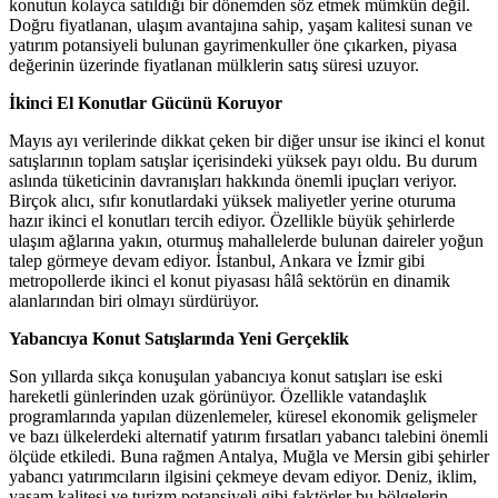
konutun kolayca satıldığı bir dönemden söz etmek mümkün değil.
Doğru fiyatlanan, ulaşım avantajına sahip, yaşam kalitesi sunan ve
yatırım potansiyeli bulunan gayrimenkuller öne çıkarken, piyasa
değerinin üzerinde fiyatlanan mülklerin satış süresi uzuyor.
İkinci El Konutlar Gücünü Koruyor
Mayıs ayı verilerinde dikkat çeken bir diğer unsur ise ikinci el konut
satışlarının toplam satışlar içerisindeki yüksek payı oldu. Bu durum
aslında tüketicinin davranışları hakkında önemli ipuçları veriyor.
Birçok alıcı, sıfır konutlardaki yüksek maliyetler yerine oturuma
hazır ikinci el konutları tercih ediyor. Özellikle büyük şehirlerde
ulaşım ağlarına yakın, oturmuş mahallelerde bulunan daireler yoğun
talep görmeye devam ediyor. İstanbul, Ankara ve İzmir gibi
metropollerde ikinci el konut piyasası hâlâ sektörün en dinamik
alanlarından biri olmayı sürdürüyor.
Yabancıya Konut Satışlarında Yeni Gerçeklik
Son yıllarda sıkça konuşulan yabancıya konut satışları ise eski
hareketli günlerinden uzak görünüyor. Özellikle vatandaşlık
programlarında yapılan düzenlemeler, küresel ekonomik gelişmeler
ve bazı ülkelerdeki alternatif yatırım fırsatları yabancı talebini önemli
ölçüde etkiledi. Buna rağmen Antalya, Muğla ve Mersin gibi şehirler
yabancı yatırımcıların ilgisini çekmeye devam ediyor. Deniz, iklim,
yaşam kalitesi ve turizm potansiyeli gibi faktörler bu bölgelerin