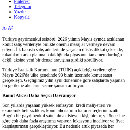
Pinterest
Telegram
Yazdır
Kopyala
-
+
A
A
Türkiye gayrimenkul sektörü, 2026 yılının Mayıs ayında açıklanan
konut satış verileriyle birlikte önemli mesajlar vermeye devam
ediyor. İlk bakışta satış adetlerinde yaşanan düşüş dikkat çekse de,
rakamların arka planına bakıldığında piyasanın tamamen durduğu
değil, aksine yeni bir denge arayışına girdiği görülüyor.
Türkiye İstatistik Kurumu'nun (TÜİK) açıkladığı verilere göre
Mayıs 2026'da ülke genelinde 93 binin üzerinde konut satışı
gerçekleşti. Geçtiğimiz yılın aynı dönemine göre satışlarda yaşanan
bu gerileme alıcıların seçme şansını arttırıyor.
Konut Alıcısı Daha Seçici Davranıyor
Son yıllarda yaşanan yüksek enflasyon, kredi maliyetleri ve
ekonomik belirsizlikler, konut alıcılarının karar süreçlerini uzattı.
Bugün bir gayrimenkul satın almak isteyen kişi, birkaç yıl öncesine
göre çok daha fazla araştırma yapıyor, lokasyonu inceliyor ve fiyat
karşılaştırması gerçekleştiriyor. Bu nedenle artık piyasada her