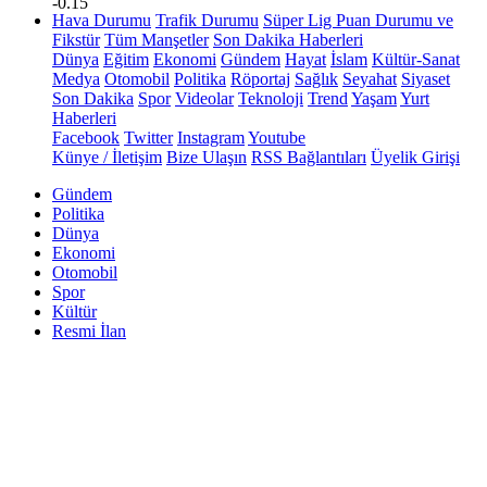
-0.15
Hava Durumu
Trafik Durumu
Süper Lig Puan Durumu ve
Fikstür
Tüm Manşetler
Son Dakika Haberleri
Dünya
Eğitim
Ekonomi
Gündem
Hayat
İslam
Kültür-Sanat
Medya
Otomobil
Politika
Röportaj
Sağlık
Seyahat
Siyaset
Son Dakika
Spor
Videolar
Teknoloji
Trend
Yaşam
Yurt
Haberleri
Facebook
Twitter
Instagram
Youtube
Künye / İletişim
Bize Ulaşın
RSS Bağlantıları
Üyelik Girişi
Gündem
Politika
Dünya
Ekonomi
Otomobil
Spor
Kültür
Resmi İlan