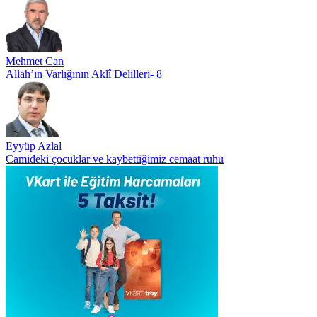
Mehmet Can
Allah’ın Varlığının Aklî Delilleri- 8
Eyyüp Azlal
Camideki çocuklar ve kaybettiğimiz cemaat ruhu