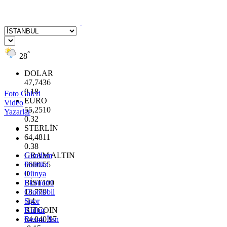
°
28
DOLAR
47,7436
0.18
Foto Galeri
EURO
Video
55,2510
Yazarlar
0.32
STERLİN
64,4811
0.38
GRAM ALTIN
Gündem
6660.55
Politika
0
Dünya
BİST100
Ekonomi
13.779
Otomobil
-14
Spor
BITCOIN
Kültür
64.840,97
Resmi İlan