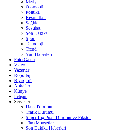
Medya
Otomobil
Politika
Resmi İlan
Sağlık
Seyahat
Son Dakika
Spor
Teknoloji
Trend
Yurt Haberleri
Foto Galeri
Video
Yazarlar
Röportaj
Biyografi
Anketler
Künye
İletişim
Servisler
Hava Durumu
Trafik Durumu
Süper Lig Puan Durumu ve Fikstür
Tüm Manşetler
Son Dakika Haberleri