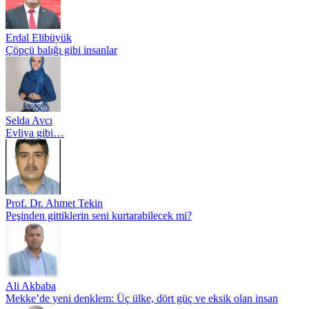
Erdal Elibüyük
Çöpçü balığı gibi insanlar
Selda Avcı
Evliya gibi…
Prof. Dr. Ahmet Tekin
Peşinden gittiklerin seni kurtarabilecek mi?
Ali Akbaba
Mekke’de yeni denklem: Üç ülke, dört güç ve eksik olan insan