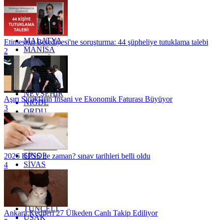
KOCAELİ
KONYA
KÜTAHYA
KİLİS
MALATYA
Etimesgut Belediyesi'ne soruşturma: 44 şüpheliye tutuklama talebi
MANİSA
2
MARDİN
MERSİN
MUĞLA
MUŞ
NEVŞEHİR
Aşırı Sıcakların İnsani ve Ekonomik Faturası Büyüyor
NİĞDE
3
ORDU
OSMANİYE
RİZE
SAKARYA
SAMSUN
SİNOP
2026 KPSS ne zaman? sınav tarihleri belli oldu
SİVAS
4
SİİRT
TEKİRDAĞ
TOKAT
TRABZON
TUNCELİ
Ankara Kedileri 27 Ülkeden Canlı Takip Ediliyor
UŞAK