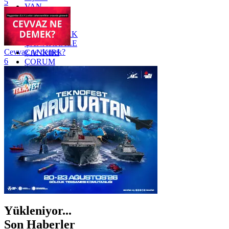
5
VAN
YALOVA
YOZGAT
ZONGULDAK
ÇANAKKALE
Cevvaz ne demek?
ÇANKIRI
6
ÇORUM
İSTANBUL
İZMİR
ŞANLIURFA
ŞIRNAK
Yükleniyor...
Son Haberler