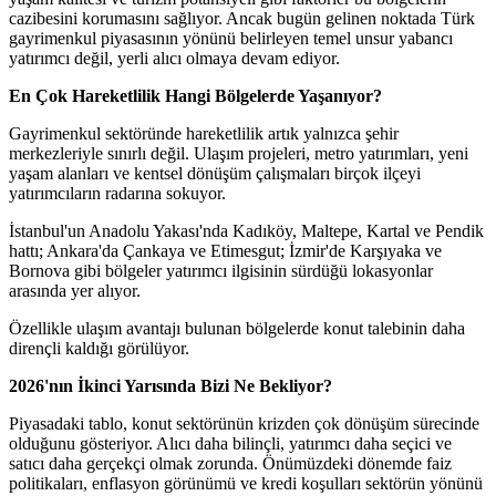
cazibesini korumasını sağlıyor. Ancak bugün gelinen noktada Türk
gayrimenkul piyasasının yönünü belirleyen temel unsur yabancı
yatırımcı değil, yerli alıcı olmaya devam ediyor.
En Çok Hareketlilik Hangi Bölgelerde Yaşanıyor?
Gayrimenkul sektöründe hareketlilik artık yalnızca şehir
merkezleriyle sınırlı değil. Ulaşım projeleri, metro yatırımları, yeni
yaşam alanları ve kentsel dönüşüm çalışmaları birçok ilçeyi
yatırımcıların radarına sokuyor.
İstanbul'un Anadolu Yakası'nda Kadıköy, Maltepe, Kartal ve Pendik
hattı; Ankara'da Çankaya ve Etimesgut; İzmir'de Karşıyaka ve
Bornova gibi bölgeler yatırımcı ilgisinin sürdüğü lokasyonlar
arasında yer alıyor.
Özellikle ulaşım avantajı bulunan bölgelerde konut talebinin daha
dirençli kaldığı görülüyor.
2026'nın İkinci Yarısında Bizi Ne Bekliyor?
Piyasadaki tablo, konut sektörünün krizden çok dönüşüm sürecinde
olduğunu gösteriyor. Alıcı daha bilinçli, yatırımcı daha seçici ve
satıcı daha gerçekçi olmak zorunda. Önümüzdeki dönemde faiz
politikaları, enflasyon görünümü ve kredi koşulları sektörün yönünü