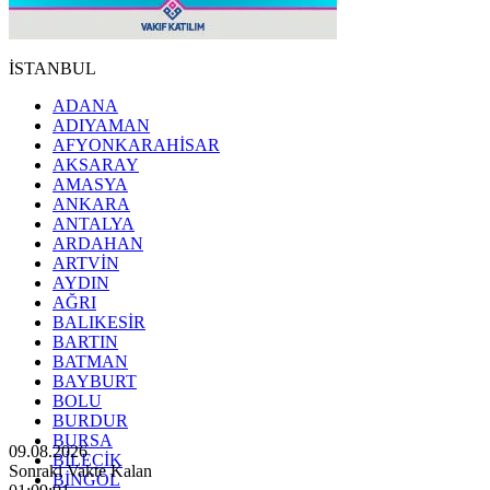
İSTANBUL
ADANA
ADIYAMAN
AFYONKARAHİSAR
AKSARAY
AMASYA
ANKARA
ANTALYA
ARDAHAN
ARTVİN
AYDIN
AĞRI
BALIKESİR
BARTIN
BATMAN
BAYBURT
BOLU
BURDUR
BURSA
09.08.2026
BİLECİK
Sonraki Vakte Kalan
BİNGÖL