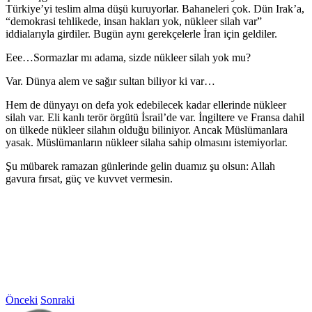
Türkiye’yi teslim alma düşü kuruyorlar. Bahaneleri çok. Dün Irak’a,
“demokrasi tehlikede, insan hakları yok, nükleer silah var”
iddialarıyla girdiler. Bugün aynı gerekçelerle İran için geldiler.
Eee…Sormazlar mı adama, sizde nükleer silah yok mu?
Var. Dünya alem ve sağır sultan biliyor ki var…
Hem de dünyayı on defa yok edebilecek kadar ellerinde nükleer
silah var. Eli kanlı terör örgütü İsrail’de var. İngiltere ve Fransa dahil
on ülkede nükleer silahın olduğu biliniyor. Ancak Müslümanlara
yasak. Müslümanların nükleer silaha sahip olmasını istemiyorlar.
Şu mübarek ramazan günlerinde gelin duamız şu olsun: Allah
gavura fırsat, güç ve kuvvet vermesin.
Önceki
Sonraki