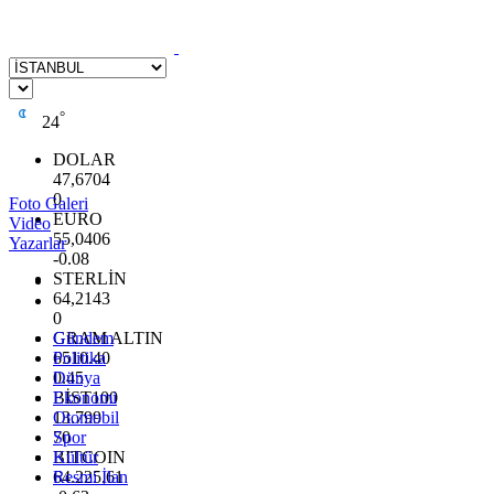
°
24
DOLAR
47,6704
0
Foto Galeri
EURO
Video
55,0406
Yazarlar
-0.08
STERLİN
64,2143
0
GRAM ALTIN
Gündem
6510.40
Politika
0.45
Dünya
BİST100
Ekonomi
13.799
Otomobil
70
Spor
BITCOIN
Kültür
64.225,61
Resmi İlan