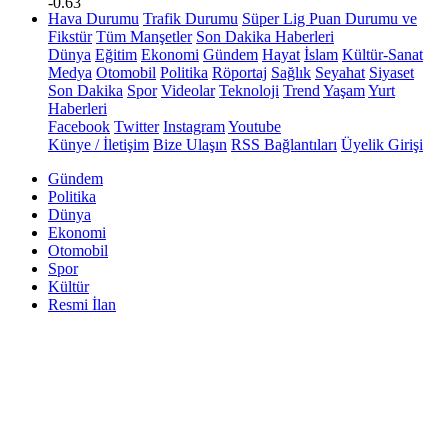
-0.63
Hava Durumu
Trafik Durumu
Süper Lig Puan Durumu ve
Fikstür
Tüm Manşetler
Son Dakika Haberleri
Dünya
Eğitim
Ekonomi
Gündem
Hayat
İslam
Kültür-Sanat
Medya
Otomobil
Politika
Röportaj
Sağlık
Seyahat
Siyaset
Son Dakika
Spor
Videolar
Teknoloji
Trend
Yaşam
Yurt
Haberleri
Facebook
Twitter
Instagram
Youtube
Künye / İletişim
Bize Ulaşın
RSS Bağlantıları
Üyelik Girişi
Gündem
Politika
Dünya
Ekonomi
Otomobil
Spor
Kültür
Resmi İlan