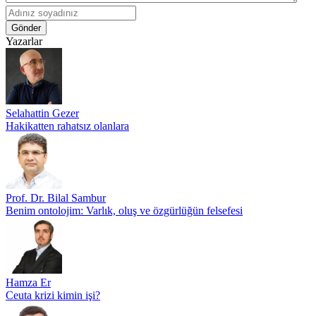
Gönder
Yazarlar
Selahattin Gezer
Hakikatten rahatsız olanlara
Prof. Dr. Bilal Sambur
Benim ontolojim: Varlık, oluş ve özgürlüğün felsefesi
Hamza Er
Ceuta krizi kimin işi?