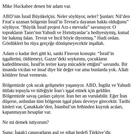
Mike Huckabee denen bir adam var.
ABD’nin İsrail Büyükelçisi. Neler söylüyor, neler? Şunları: Nil’den
Fırat’a uzanan bölgenin İsrail’in Tevrat'a dayanan hakkı olduğunu”
söylüyor. “Büyük İsrail projesi Arz-ı mevudu” savunuyor. O
toprakların Tanrı’nın Yahudi ve Hıristiyanlar’a hediyesiymiş, kutsal
bir hakmış falan. Tevrat ve İncil böyle diyormuş.” Hadi ordan.
Gördükleri bu rüya gerçeğe dönüşmeyecektir inşallah.
Adam o kadar ileri gitti ki, sanki Firavun konuştu: “İsrail’in
işgallerini, öldürmeyi, Gazze’deki soykırımı, çocukların
katledilmesini, İsrail'in teröre karşı mücadele ettiğini” savundu. Bir
insanda vicdan ve insaf diye bir değer var ama bunlarda yok. Allah
kötülere fırsat vermesin.
Bölgemizde çok sıcak gelişmeler yaşanıyor. ABD, İngiliz ve Yahudi
ittifakı topuyla ve tüfeğiyle İran’ı işgal etmek için geldiler.
Bölgemizde savaş çanları çalıyor. İran her an vurulabilir. Eğer İran
düşerse, ardından tüm bölgenin işgal planı devreye girecektir. Tarihi
kinleri var, Çanakkale’den, İstanbul’un fethinden kuyruk acıları,
kapanmayan hesaplar var.
Ne mi demek istiyorum?
Şunu: İşgalci canavarların asıl ve nihai hedefi Türkiye’dir.