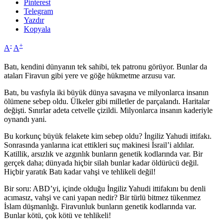
Pinterest
Telegram
Yazdır
Kopyala
-
+
A
A
Batı, kendini dünyanın tek sahibi, tek patronu görüyor. Bunlar da
ataları Firavun gibi yere ve göğe hükmetme arzusu var.
Batı, bu vasfıyla iki büyük dünya savaşına ve milyonlarca insanın
ölümene sebep oldu. Ülkeler gibi milletler de parçalandı. Haritalar
değişti. Sınırlar adeta cetvelle çizildi. Milyonlarca insanın kaderiyle
oynandı yani.
Bu korkunç büyük felakete kim sebep oldu? İngiliz Yahudi ittifakı.
Sonrasında yanlarına icat ettikleri suç makinesi İsrail’i aldılar.
Katillik, arsızlık ve azgınlık bunların genetik kodlarında var. Bir
gerçek daha; dünyada hiçbir silah bunlar kadar öldürücü değil.
Hiçbir yaratık Batı kadar vahşi ve tehlikeli değil!
Bir soru: ABD’yi, içinde olduğu İngiliz Yahudi ittifakını bu denli
acımasız, vahşi ve cani yapan nedir? Bir türlü bitmez tükenmez
İslam düşmanlığı. Firavunluk bunların genetik kodlarında var.
Bunlar kötü, çok kötü ve tehlikeli!