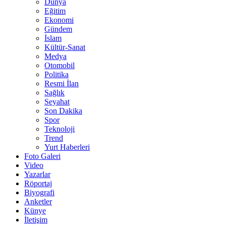
Dünya
Eğitim
Ekonomi
Gündem
İslam
Kültür-Sanat
Medya
Otomobil
Politika
Resmi İlan
Sağlık
Seyahat
Son Dakika
Spor
Teknoloji
Trend
Yurt Haberleri
Foto Galeri
Video
Yazarlar
Röportaj
Biyografi
Anketler
Künye
İletişim