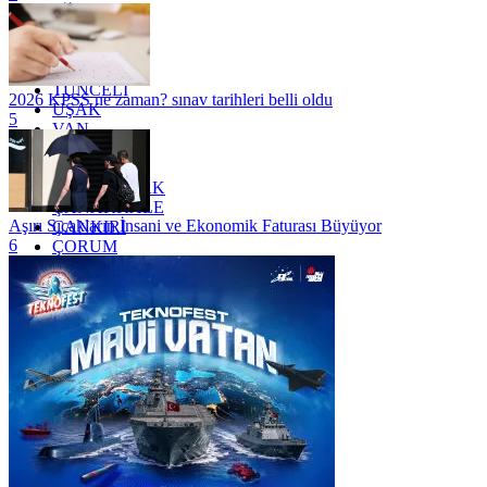
SİİRT
TEKİRDAĞ
TOKAT
TRABZON
TUNCELİ
2026 KPSS ne zaman? sınav tarihleri belli oldu
UŞAK
5
VAN
YALOVA
YOZGAT
ZONGULDAK
ÇANAKKALE
Aşırı Sıcakların İnsani ve Ekonomik Faturası Büyüyor
ÇANKIRI
6
ÇORUM
İSTANBUL
İZMİR
ŞANLIURFA
ŞIRNAK