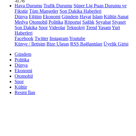
-0.76
Hava Durumu
Trafik Durumu
Süper Lig Puan Durumu ve
Fikstür
Tüm Manşetler
Son Dakika Haberleri
Dünya
Eğitim
Ekonomi
Gündem
Hayat
İslam
Kültür-Sanat
Medya
Otomobil
Politika
Röportaj
Sağlık
Seyahat
Siyaset
Son Dakika
Spor
Videolar
Teknoloji
Trend
Yaşam
Yurt
Haberleri
Facebook
Twitter
Instagram
Youtube
Künye / İletişim
Bize Ulaşın
RSS Bağlantıları
Üyelik Girişi
Gündem
Politika
Dünya
Ekonomi
Otomobil
Spor
Kültür
Resmi İlan