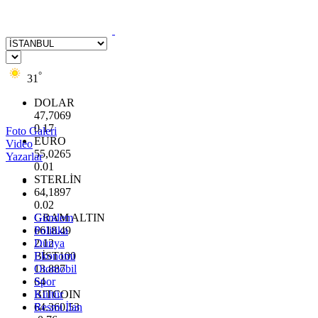
°
31
DOLAR
47,7069
0.17
Foto Galeri
EURO
Video
55,0265
Yazarlar
0.01
STERLİN
64,1897
0.02
GRAM ALTIN
Gündem
6618.49
Politika
2.12
Dünya
BİST100
Ekonomi
13.887
Otomobil
64
Spor
BITCOIN
Kültür
64.360,53
Resmi İlan