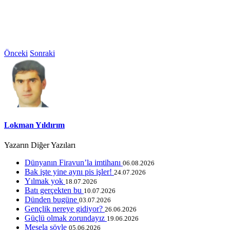
Önceki
Sonraki
Lokman Yıldırım
Yazarın Diğer Yazıları
Dünyanın Firavun’la imtihanı
06.08.2026
Bak işte yine aynı pis işler!
24.07.2026
Yılmak yok
18.07.2026
Batı gerçekten bu
10.07.2026
Dünden bugüne
03.07.2026
Gençlik nereye gidiyor?
26.06.2026
Güçlü olmak zorundayız
19.06.2026
Mesela şöyle
05.06.2026