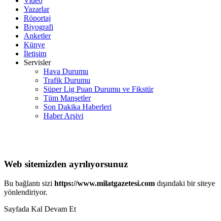
Video
Yazarlar
Röportaj
Biyografi
Anketler
Künye
İletişim
Servisler
Hava Durumu
Trafik Durumu
Süper Lig Puan Durumu ve Fikstür
Tüm Manşetler
Son Dakika Haberleri
Haber Arşivi
Web sitemizden ayrılıyorsunuz
Bu bağlantı sizi
https://www.milatgazetesi.com
dışındaki bir siteye
yönlendiriyor.
Sayfada Kal
Devam Et