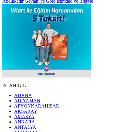
Abdülkadir Geylânî'ye Göre İstimdâd ve İstiğâse
İSTANBUL
ADANA
ADIYAMAN
AFYONKARAHİSAR
AKSARAY
AMASYA
ANKARA
ANTALYA