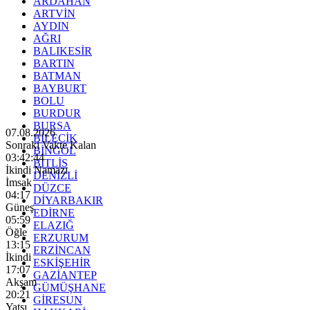
ARDAHAN
ARTVİN
AYDIN
AĞRI
BALIKESİR
BARTIN
BATMAN
BAYBURT
BOLU
BURDUR
BURSA
07.08.2026
BİLECİK
Sonraki Vakte Kalan
BİNGÖL
03:42:43
BİTLİS
İkindi Namazı
DENİZLİ
İmsak
DÜZCE
04:17
DİYARBAKIR
Güneş
EDİRNE
05:59
ELAZIĞ
Öğle
ERZURUM
13:15
ERZİNCAN
İkindi
ESKİŞEHİR
17:07
GAZİANTEP
Akşam
GÜMÜŞHANE
20:21
GİRESUN
Yatsı