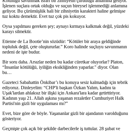
Kötülüğü savunmak ısrarı bir zihniyetin çürüdüğü anlamına geliyor.
İşlenen suçlara ortak olduğu ve suçun bireysel işlenmediği anlamına
geliyor. Bu çürümüşlük hali bir zihniyetin karakteri haline gelmişse
tuz koktu demektir. Evet tuz çok pis kokuyor.
Oysa yapılması gereken şey; aynayı kırmaya kalkmak değil, yüzdeki
karayı silmektir.
Etienne de La Bootie’nin sözüdür: “Kötüler bir araya geldiğinde
topluluk değil, çete oluştururlar.” Koro halinde suçluyu savunmanın
nedeni de işte budur.
Bir soru daha. Arsızlar neden bu kadar cüretkar oluyorlar? Platon,
“İnsanlar kötülüğü, iyiliğin eksikliğinden yaparlar." diyor. Olan
bu…
Gazeteci Sabahattin Önkibar’ı bu konuya sesiz kalmadığı için tebrik
ediyoruz. Dinleyelim: “CHP'li başkan Özkan Yalım, kadını ta
Uşak'lardan ahlaksız bir ilişki için Ankara'lara kadar getirttiriyor.
Kadının yaşı 21. Allah aşkına yaşanan rezaletler Cumhuriyet Halk
Partisi'nin gizli bir uygulaması mı?”
Evet, bize göre de böyle. Yaşananlar gizli bir ajandanın varolduğunu
gösteriyor.
Geçmişte çok açık bir şekilde darbecilerle iş tuttular. 28 şubat ve