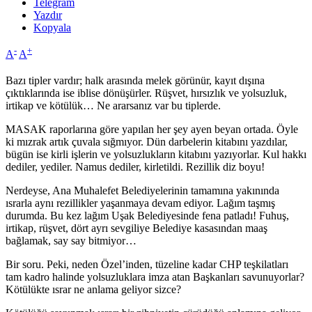
Telegram
Yazdır
Kopyala
-
+
A
A
Bazı tipler vardır; halk arasında melek görünür, kayıt dışına
çıktıklarında ise iblise dönüşürler. Rüşvet, hırsızlık ve yolsuzluk,
irtikap ve kötülük… Ne ararsanız var bu tiplerde.
MASAK raporlarına göre yapılan her şey ayen beyan ortada. Öyle
ki mızrak artık çuvala sığmıyor. Dün darbelerin kitabını yazdılar,
bügün ise kirli işlerin ve yolsuzlukların kitabını yazıyorlar. Kul hakkı
dediler, yediler. Namus dediler, kirletildi. Rezillik diz boyu!
Nerdeyse, Ana Muhalefet Belediyelerinin tamamına yakınında
ısrarla aynı rezillikler yaşanmaya devam ediyor. Lağım taşmış
durumda. Bu kez lağım Uşak Belediyesinde fena patladı! Fuhuş,
irtikap, rüşvet, dört ayrı sevgiliye Belediye kasasından maaş
bağlamak, say say bitmiyor…
Bir soru. Peki, neden Özel’inden, tüzeline kadar CHP teşkilatları
tam kadro halinde yolsuzluklara imza atan Başkanları savunuyorlar?
Kötülükte ısrar ne anlama geliyor sizce?