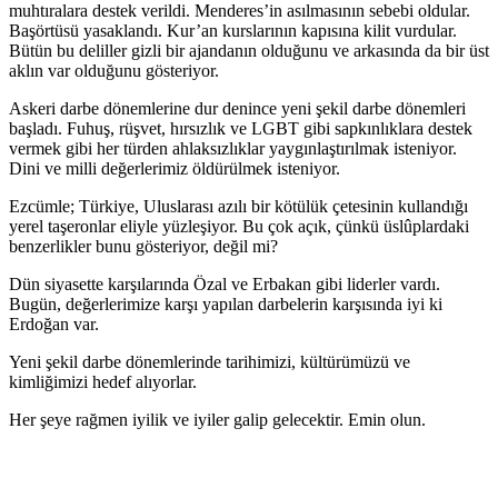
muhtıralara destek verildi. Menderes’in asılmasının sebebi oldular.
Başörtüsü yasaklandı. Kur’an kurslarının kapısına kilit vurdular.
Bütün bu deliller gizli bir ajandanın olduğunu ve arkasında da bir üst
aklın var olduğunu gösteriyor.
Askeri darbe dönemlerine dur denince yeni şekil darbe dönemleri
başladı. Fuhuş, rüşvet, hırsızlık ve LGBT gibi sapkınlıklara destek
vermek gibi her türden ahlaksızlıklar yaygınlaştırılmak isteniyor.
Dini ve milli değerlerimiz öldürülmek isteniyor.
Ezcümle; Türkiye, Uluslarası azılı bir kötülük çetesinin kullandığı
yerel taşeronlar eliyle yüzleşiyor. Bu çok açık, çünkü üslûplardaki
benzerlikler bunu gösteriyor, değil mi?
Dün siyasette karşılarında Özal ve Erbakan gibi liderler vardı.
Bugün, değerlerimize karşı yapılan darbelerin karşısında iyi ki
Erdoğan var.
Yeni şekil darbe dönemlerinde tarihimizi, kültürümüzü ve
kimliğimizi hedef alıyorlar.
Her şeye rağmen iyilik ve iyiler galip gelecektir. Emin olun.