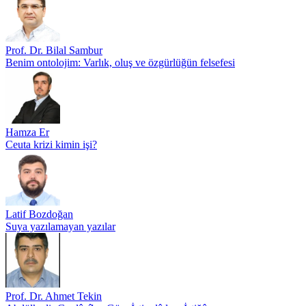
Prof. Dr. Bilal Sambur
Benim ontolojim: Varlık, oluş ve özgürlüğün felsefesi
Hamza Er
Ceuta krizi kimin işi?
Latif Bozdoğan
Suya yazılamayan yazılar
Prof. Dr. Ahmet Tekin