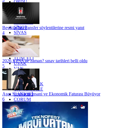
ORDU
OSMANİYE
RİZE
SAKARYA
SAMSUN
SİNOP
Beşiktaş'tan transfer söylentilerine resmi yanıt
SİVAS
4
SİİRT
TEKİRDAĞ
TOKAT
TRABZON
TUNCELİ
2026 KPSS ne zaman? sınav tarihleri belli oldu
UŞAK
5
VAN
YALOVA
YOZGAT
ZONGULDAK
ÇANAKKALE
Aşırı Sıcakların İnsani ve Ekonomik Faturası Büyüyor
ÇANKIRI
6
ÇORUM
İSTANBUL
İZMİR
ŞANLIURFA
ŞIRNAK