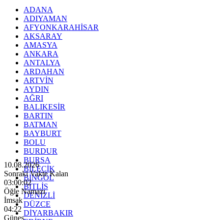
ADANA
ADIYAMAN
AFYONKARAHİSAR
AKSARAY
AMASYA
ANKARA
ANTALYA
ARDAHAN
ARTVİN
AYDIN
AĞRI
BALIKESİR
BARTIN
BATMAN
BAYBURT
BOLU
BURDUR
BURSA
10.08.2026
BİLECİK
Sonraki Vakte Kalan
BİNGÖL
03:00:01
BİTLİS
Öğle Namazı
DENİZLİ
İmsak
DÜZCE
04:22
DİYARBAKIR
Güneş