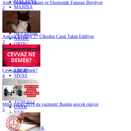
MALATYA
Aşırı Sıcakların İnsani ve Ekonomik Faturası Büyüyor
MANİSA
2
MARDİN
MERSİN
MUĞLA
MUŞ
NEVŞEHİR
Ankara Kedileri 27 Ülkeden Canlı Takip Ediliyor
NİĞDE
3
ORDU
OSMANİYE
RİZE
SAKARYA
SAMSUN
SİNOP
Cevvaz ne demek?
SİVAS
4
SİİRT
TEKİRDAĞ
TOKAT
TRABZON
TUNCELİ
Milat yazarı 2019 da yazmıştı! Bugün gerçek oluyor
UŞAK
5
VAN
YALOVA
YOZGAT
ZONGULDAK