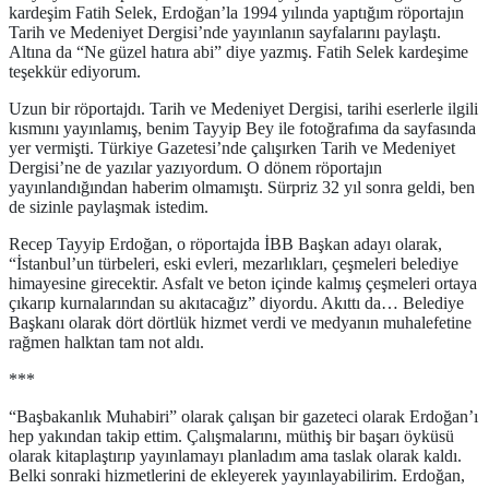
kardeşim Fatih Selek, Erdoğan’la 1994 yılında yaptığım röportajın
Tarih ve Medeniyet Dergisi’nde yayınlanın sayfalarını paylaştı.
Altına da “Ne güzel hatıra abi” diye yazmış. Fatih Selek kardeşime
teşekkür ediyorum.
Uzun bir röportajdı. Tarih ve Medeniyet Dergisi, tarihi eserlerle ilgili
kısmını yayınlamış, benim Tayyip Bey ile fotoğrafıma da sayfasında
yer vermişti. Türkiye Gazetesi’nde çalışırken Tarih ve Medeniyet
Dergisi’ne de yazılar yazıyordum. O dönem röportajın
yayınlandığından haberim olmamıştı. Sürpriz 32 yıl sonra geldi, ben
de sizinle paylaşmak istedim.
Recep Tayyip Erdoğan, o röportajda İBB Başkan adayı olarak,
“İstanbul’un türbeleri, eski evleri, mezarlıkları, çeşmeleri belediye
himayesine girecektir. Asfalt ve beton içinde kalmış çeşmeleri ortaya
çıkarıp kurnalarından su akıtacağız” diyordu. Akıttı da… Belediye
Başkanı olarak dört dörtlük hizmet verdi ve medyanın muhalefetine
rağmen halktan tam not aldı.
***
“Başbakanlık Muhabiri” olarak çalışan bir gazeteci olarak Erdoğan’ı
hep yakından takip ettim. Çalışmalarını, müthiş bir başarı öyküsü
olarak kitaplaştırıp yayınlamayı planladım ama taslak olarak kaldı.
Belki sonraki hizmetlerini de ekleyerek yayınlayabilirim. Erdoğan,