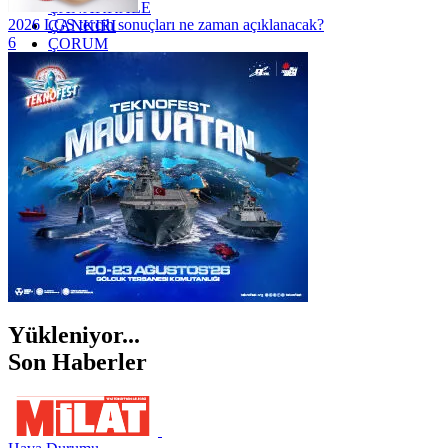
ÇANAKKALE
2026 LGS tercih sonuçları ne zaman açıklanacak?
ÇANKIRI
6
ÇORUM
İSTANBUL
İZMİR
ŞANLIURFA
ŞIRNAK
Yükleniyor...
Son Haberler