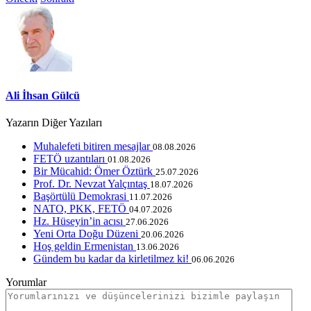
Ali İhsan Gülcü
Yazarın Diğer Yazıları
Muhalefeti bitiren mesajlar
08.08.2026
FETÖ uzantıları
01.08.2026
Bir Mücahid: Ömer Öztürk
25.07.2026
Prof. Dr. Nevzat Yalçıntaş
18.07.2026
Başörtülü Demokrasi
11.07.2026
NATO, PKK, FETÖ
04.07.2026
Hz. Hüseyin’in acısı
27.06.2026
Yeni Orta Doğu Düzeni
20.06.2026
Hoş geldin Ermenistan
13.06.2026
Gündem bu kadar da kirletilmez ki!
06.06.2026
Yorumlar