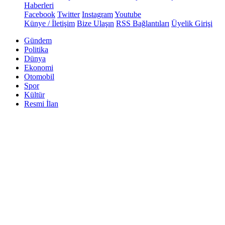
Haberleri
Facebook
Twitter
Instagram
Youtube
Künye / İletişim
Bize Ulaşın
RSS Bağlantıları
Üyelik Girişi
Gündem
Politika
Dünya
Ekonomi
Otomobil
Spor
Kültür
Resmi İlan