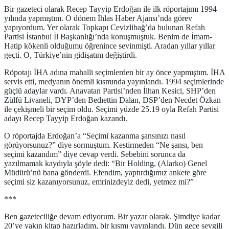
Bir gazeteci olarak Recep Tayyip Erdoğan ile ilk röportajımı 1994
yılında yapmıştım. O dönem İhlas Haber Ajansı’nda görev
yapıyordum. Yer olarak Topkapı Cevizlibağ’da bulunan Refah
Partisi İstanbul İl Başkanlığı’nda konuşmuştuk. Benim de İmam-
Hatip kökenli olduğumu öğrenince sevinmişti. Aradan yıllar yıllar
geçti. O, Türkiye’nin gidişatını değiştirdi.
Röpotajı İHA adına mahalli seçimlerden bir ay önce yapmıştım. İHA
servis etti, medyanın önemli kısmında yayınlandı. 1994 seçimlerinde
güçlü adaylar vardı. Anavatan Partisi’nden İlhan Kesici, SHP’den
Zülfü Livaneli, DYP’den Bedıettin Dalan, DSP’den Necdet Özkan
ile çekişmeli bir seçim oldu. Seçimi yüzde 25.19 oyla Refah Partisi
adayı Recep Tayyip Erdoğan kazandı.
O röportajda Erdoğan’a “Seçimi kazanma şansınızı nasıl
görüyorsunuz?” diye sormuştum. Kestirmeden “Ne şansı, ben
seçimi kazandım” diye cevap verdi. Sebebini sorunca da
yazılmamak kaydıyla şöyle dedi: “Bir Holding, (Alarko) Genel
Müdürü’nü bana gönderdi. Efendim, yaptırdığımız ankete göre
seçimi siz kazanıyorsunuz, emrinizdeyiz dedi, yetmez mi?”
***
Ben gazeteciliğe devam ediyorum. Bir yazar olarak. Şimdiye kadar
20’ye yakın kitap hazırladım, bir kısmı yayınlandı. Dün gece sevgili