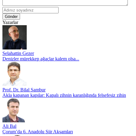
Gönder
Yazarlar
Selahattin Gezer
Denizler mürekkep ağaçlar kalem olsa...
Prof. Dr. Bilal Sambur
Akla kapanan kapılar: Kapalı zihnin karanlığında felsefesiz zihin
Ali Bal
Çorum’da 6. Anadolu Şiir Akşamları