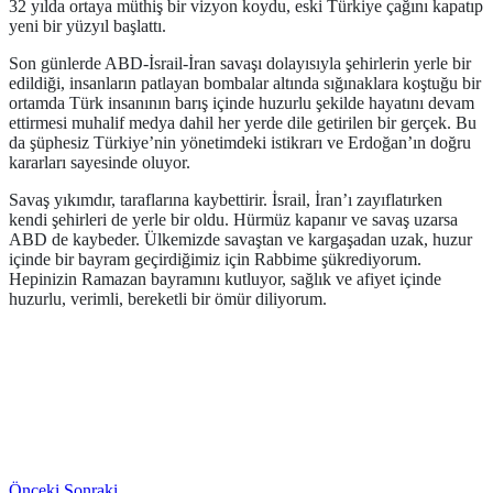
32 yılda ortaya müthiş bir vizyon koydu, eski Türkiye çağını kapatıp
yeni bir yüzyıl başlattı.
Son günlerde ABD-İsrail-İran savaşı dolayısıyla şehirlerin yerle bir
edildiği, insanların patlayan bombalar altında sığınaklara koştuğu bir
ortamda Türk insanının barış içinde huzurlu şekilde hayatını devam
ettirmesi muhalif medya dahil her yerde dile getirilen bir gerçek. Bu
da şüphesiz Türkiye’nin yönetimdeki istikrarı ve Erdoğan’ın doğru
kararları sayesinde oluyor.
Savaş yıkımdır, taraflarına kaybettirir. İsrail, İran’ı zayıflatırken
kendi şehirleri de yerle bir oldu. Hürmüz kapanır ve savaş uzarsa
ABD de kaybeder. Ülkemizde savaştan ve kargaşadan uzak, huzur
içinde bir bayram geçirdiğimiz için Rabbime şükrediyorum.
Hepinizin Ramazan bayramını kutluyor, sağlık ve afiyet içinde
huzurlu, verimli, bereketli bir ömür diliyorum.
Önceki
Sonraki