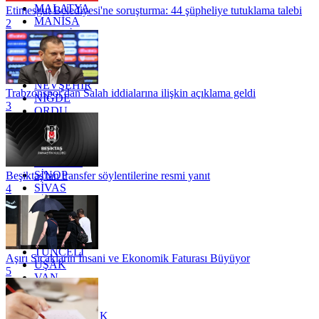
MALATYA
Etimesgut Belediyesi'ne soruşturma: 44 şüpheliye tutuklama talebi
MANİSA
2
MARDİN
MERSİN
MUĞLA
MUŞ
NEVŞEHİR
Trabzonspor'dan Salah iddialarına ilişkin açıklama geldi
NİĞDE
3
ORDU
OSMANİYE
RİZE
SAKARYA
SAMSUN
SİNOP
Beşiktaş'tan transfer söylentilerine resmi yanıt
SİVAS
4
SİİRT
TEKİRDAĞ
TOKAT
TRABZON
TUNCELİ
Aşırı Sıcakların İnsani ve Ekonomik Faturası Büyüyor
UŞAK
5
VAN
YALOVA
YOZGAT
ZONGULDAK