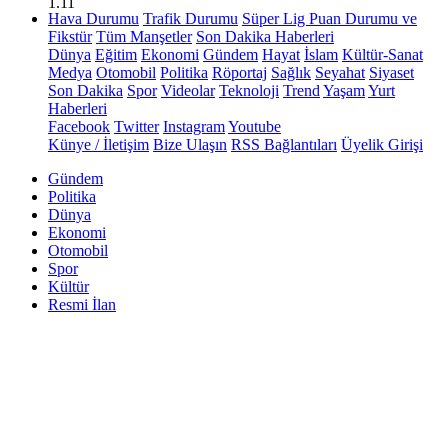
1.11
Hava Durumu
Trafik Durumu
Süper Lig Puan Durumu ve
Fikstür
Tüm Manşetler
Son Dakika Haberleri
Dünya
Eğitim
Ekonomi
Gündem
Hayat
İslam
Kültür-Sanat
Medya
Otomobil
Politika
Röportaj
Sağlık
Seyahat
Siyaset
Son Dakika
Spor
Videolar
Teknoloji
Trend
Yaşam
Yurt
Haberleri
Facebook
Twitter
Instagram
Youtube
Künye / İletişim
Bize Ulaşın
RSS Bağlantıları
Üyelik Girişi
Gündem
Politika
Dünya
Ekonomi
Otomobil
Spor
Kültür
Resmi İlan