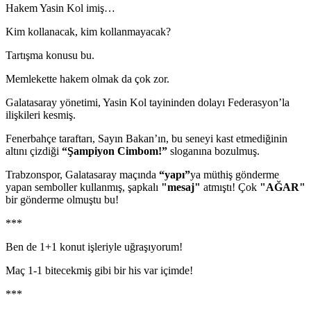
Hakem Yasin Kol imiş…
Kim kollanacak, kim kollanmayacak?
Tartışma konusu bu.
Memlekette hakem olmak da çok zor.
Galatasaray yönetimi, Yasin Kol tayininden dolayı Federasyon’la
ilişkileri kesmiş.
Fenerbahçe taraftarı, Sayın Bakan’ın, bu seneyi kast etmediğinin
altını çizdiği
“Şampiyon Cimbom!”
sloganına bozulmuş.
Trabzonspor, Galatasaray maçında
“yapı”
ya müthiş gönderme
yapan semboller kullanmış, şapkalı
"mesaj"
atmıştı! Çok
"AĞAR"
bir gönderme olmuştu bu!
***
Ben de 1+1 konut işleriyle uğraşıyorum!
Maç 1-1 bitecekmiş gibi bir his var içimde!
***