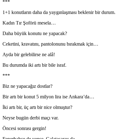
***
1+1 konutların daha da yaygınlaşması beklenir bir durum.
Kadın Tır Şoförü mesela…
Daha büyük konutu ne yapacak?
Ceketini, kravatını, pantolonunu bırakmak için…
Ayda bir gelebilirse ne alâ!
Bu durumda iki artı bir bile israf.
***
Biz ne yapacağız dostlar?
Bir artı bir konut 5 milyon lira ise Ankara’da…
İki artı bir, üç artı bir nice olmuştur?
Neyse bugün derbi maçı var.
Öncesi sonrası gergin!
Fenerbahçe de yense, Galatasaray da…