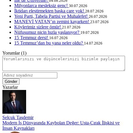
İlle de Üniversite!
04.08.2026
Milyonlarca mesleksiz genç!
30.07.2026
İktidarı eleştirmekten başka çare yok!
28.07.2026
Yeni Parti, Tabela Partisi ve Muhalefet!
26.07.2026
MANEVİ VATAN’ın zemini kayarken!
23.07.2026
Köylerimiz sizlere ömür!
21.07.2026
Nüfusumuz niçin hızla yaşlanıyor?
19.07.2026
15 Temmuz dersi!
16.07.2026
15 Temmuz’dan bu yana neler oldu?
14.07.2026
Yorumlar (1)
Gönder
Yazarlar
Selçuk Taşdemir
Modern İş Dünyasında Kaybolan Değer: Usta-Çırak İlişkisi ve
İnsan Kaynakları