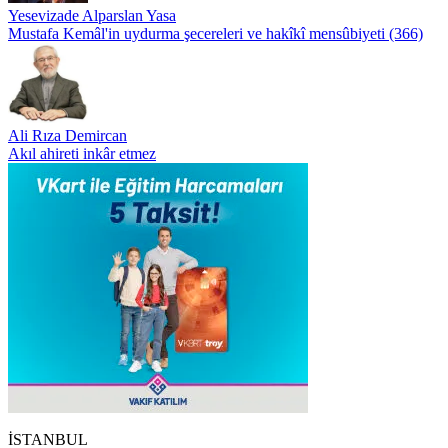
Yesevizade Alparslan Yasa
Mustafa Kemâl'in uydurma şecereleri ve hakîkî mensûbiyeti (366)
Ali Rıza Demircan
Akıl ahireti inkâr etmez
İSTANBUL