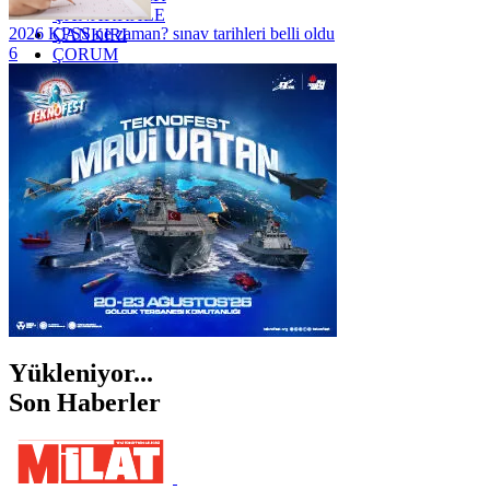
ÇANAKKALE
2026 KPSS ne zaman? sınav tarihleri belli oldu
ÇANKIRI
6
ÇORUM
İSTANBUL
İZMİR
ŞANLIURFA
ŞIRNAK
Yükleniyor...
Son Haberler