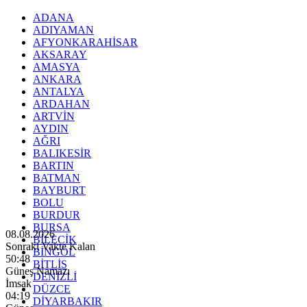
ADANA
ADIYAMAN
AFYONKARAHİSAR
AKSARAY
AMASYA
ANKARA
ANTALYA
ARDAHAN
ARTVİN
AYDIN
AĞRI
BALIKESİR
BARTIN
BATMAN
BAYBURT
BOLU
BURDUR
BURSA
08.08.2026
BİLECİK
Sonraki Vakte Kalan
BİNGÖL
50:47
BİTLİS
Güneş Namazı
DENİZLİ
İmsak
DÜZCE
04:19
DİYARBAKIR