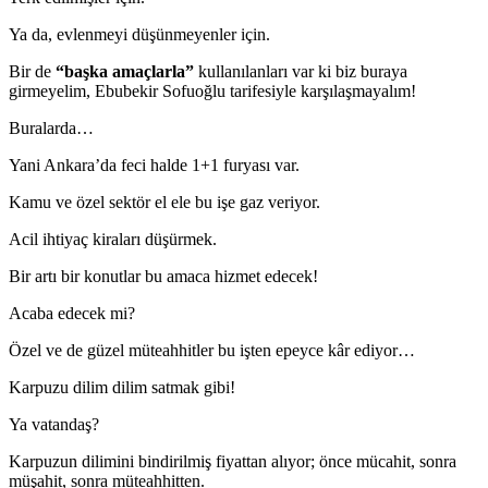
Ya da, evlenmeyi düşünmeyenler için.
Bir de
“başka amaçlarla”
kullanılanları var ki biz buraya
girmeyelim, Ebubekir Sofuoğlu tarifesiyle karşılaşmayalım!
Buralarda…
Yani Ankara’da feci halde 1+1 furyası var.
Kamu ve özel sektör el ele bu işe gaz veriyor.
Acil ihtiyaç kiraları düşürmek.
Bir artı bir konutlar bu amaca hizmet edecek!
Acaba edecek mi?
Özel ve de güzel müteahhitler bu işten epeyce kâr ediyor…
Karpuzu dilim dilim satmak gibi!
Ya vatandaş?
Karpuzun dilimini bindirilmiş fiyattan alıyor; önce mücahit, sonra
müşahit, sonra müteahhitten.