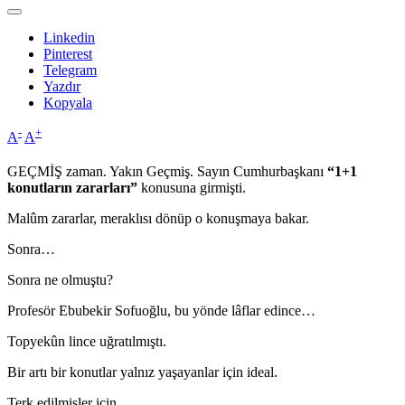
Linkedin
Pinterest
Telegram
Yazdır
Kopyala
-
+
A
A
GEÇMİŞ zaman. Yakın Geçmiş. Sayın Cumhurbaşkanı
“1+1
konutların zararları”
konusuna girmişti.
Malûm zararlar, meraklısı dönüp o konuşmaya bakar.
Sonra…
Sonra ne olmuştu?
Profesör Ebubekir Sofuoğlu, bu yönde lâflar edince…
Topyekûn lince uğratılmıştı.
Bir artı bir konutlar yalnız yaşayanlar için ideal.
Terk edilmişler için.