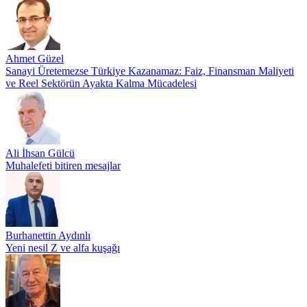
Ahmet Güzel
Sanayi Üretemezse Türkiye Kazanamaz: Faiz, Finansman Maliyeti
ve Reel Sektörün Ayakta Kalma Mücadelesi
Ali İhsan Gülcü
Muhalefeti bitiren mesajlar
Burhanettin Aydınlı
Yeni nesil Z ve alfa kuşağı