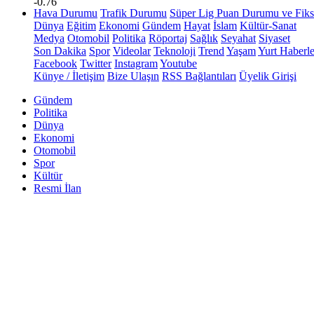
-0.76
Hava Durumu
Trafik Durumu
Süper Lig Puan Durumu ve Fiks
Dünya
Eğitim
Ekonomi
Gündem
Hayat
İslam
Kültür-Sanat
Medya
Otomobil
Politika
Röportaj
Sağlık
Seyahat
Siyaset
Son Dakika
Spor
Videolar
Teknoloji
Trend
Yaşam
Yurt Haberle
Facebook
Twitter
Instagram
Youtube
Künye / İletişim
Bize Ulaşın
RSS Bağlantıları
Üyelik Girişi
Gündem
Politika
Dünya
Ekonomi
Otomobil
Spor
Kültür
Resmi İlan