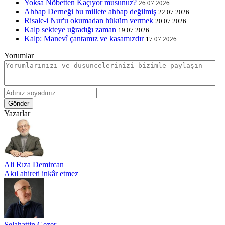
Yoksa Nöbetten Kaçıyor musunuz?
26.07.2026
Ahbap Derneği bu millete ahbap değilmiş
22.07.2026
Risale-i Nur'u okumadan hüküm vermek
20.07.2026
Kalp sekteye uğradığı zaman
19.07.2026
Kalp: Manevî çantamız ve kasamızdır
17.07.2026
Yorumlar
Gönder
Yazarlar
Ali Rıza Demircan
Akıl ahireti inkâr etmez
Selahattin Gezer