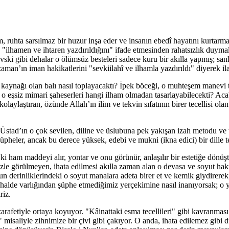
ruhta sarsılmaz bir huzur inşa eder ve insanın ebedî hayatını kurtarmay
ilhamen ve ihtaren yazdırıldığını" ifade etmesinden rahatsızlık duymala
i gibi dehalar o ölümsüz besteleri sadece kuru bir akılla yapmış; sanki
aman’ın iman hakikatlerini "sevkiilahî ve ilhamla yazdırıldı" diyerek ila
 kaynağı olan balı nasıl toplayacaktı? İpek böceği, o muhteşem manevi t
 o eşsiz mimari şaheserleri hangi ilham olmadan tasarlayabilecekti? A
aylaştıran, özünde Allah’ın ilim ve tekvin sıfatının birer tecellisi olan 
. Üstad’ın o çok sevilen, diline ve üslubuna pek yakışan izah metodu ve t
şüpheler, ancak bu derece yüksek, edebi ve mukni (ikna edici) bir dille te
ki ham maddeyi alır, yontar ve onu görünür, anlaşılır bir estetiğe dönüşt
zle görülmeyen, ihata edilmesi akılla zaman alan o devasa ve soyut hakika
un derinliklerindeki o soyut manalara adeta birer et ve kemik giydirere
z halde varlığından şüphe etmediğimiz yerçekimine nasıl inanıyorsak; o
riz.
r zarafetiyle ortaya koyuyor. "Kâinattaki esma tecellileri" gibi kavranmas
" misaliyle zihnimize bir çivi gibi çakıyor. O anda, ihata edilemez gibi 