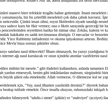
ine dönüşüverir. Risale-i Nur’lar, adeta anlaşılması zor derin mevzulara
ünleri manevi birer tefekkür tezgâhı haline getirmiştir. İmani meseleler
yansımasıyla, biz bu çetrefilli meseleleri çok daha çabuk kavrarız. İşt
n neticesidir. Çünkü insan zihni, soyut fikirlerden ziyade tanıdığı nesn
uya sadece kuru bir fikir vermez; ona o fikrin sarayında gezeceği bir ha
pencerelerinden seyrettiren harika bir mimar olur. Zekâsı, kalemi ve kalb
ve mutlak hakikatin en sadık tercümanına dönüşür. O mecazlar ve benzet
ridir. Yüce Rabbimiz istifademizi ve okuma iştiyakımızı artırsın. Bediü
n Yüce Mevla’mıza sonsuz şükürler olsun.
ı satırlara nasıl dökecekti? İlham olmasaydı, bu yazıyı yazdığımız bilgi
 internet ağı nasıl kurulacak ve onun içindeki atomlar vazifelerini nasıl
edilen mühim bir mesele.” gibi ifadeleri kullanırken, aslında tamamen E
Allah yardım etmeseydi, benim gibi imkânlardan mahrum, sürgündeki bi
n büyük şükrü eda etmektedir. Allah vermezse, O dilemezse kul ne yapa
erdelemek için, "Vay, nasıl ilhamen yazdırıldı dersiniz?" diyerek bahane
ra bırakıp istifade etmektir. Önce insafla okuyun, ruhunuzdaki inkişafı hi
ndinden bilmeyerek "tahdis-i nimet" (şükür) ve "mahviyet" (acziyet) ilan e