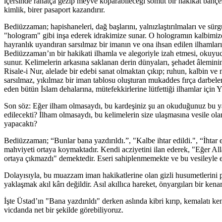
içersinde rahatça gezip meyve koparabileceği somut bir hakikat bahçes
kimlik, birer pasaport kazandırır.
Bediüzzaman; hapishaneleri, dağ başlarını, yalnızlaştırılmaları ve sürg
"hologram" gibi inşa ederek idrakimize sunar. O hologramın kalbimize 
hayranlık uyandıran sarsılmaz bir imanın ve ona ihsan edilen ilhamları
Bediüzzaman’ın bir hakikati ilhamla ve alegoriyle izah etmesi, okuyuc
sunur. Kelimelerin arkasına saklanan derin dünyaları, şehadet âleminin 
Risale-i Nur, alelade bir edebi sanat olmaktan çıkıp; ruhun, kalbin 
sarsılmaz, yıkılmaz bir iman tablosu oluşturan mukaddes fırça darbele
eden bütün İslam dehalarına, mütefekkirlerine lütfettiği ilhamlar içi
Son söz: Eğer ilham olmasaydı, bu kardeşiniz şu an okuduğunuz bu yazıy
edilecekti? İlham olmasaydı, bu kelimelerin size ulaşmasına vesile olan
yapacaktı?
Bediüzzaman; “Bunlar bana yazdırıldı.”, "Kalbe ihtar edildi.", “İhtar 
mahviyeti ortaya koymaktadır. Kendi acziyetini ilan ederek, "Eğer 
ortaya çıkmazdı" demektedir. Eseri sahiplenmemekte ve bu vesileyle e
Dolayısıyla, bu muazzam iman hakikatlerine olan gizli husumetlerini p
yaklaşmak akıl kârı değildir. Asıl akıllıca hareket, önyargıları bir kena
İşte Üstad’ın "Bana yazdırıldı" derken aslında kibri kırıp, kemalatı ke
vicdanda net bir şekilde görebiliyoruz.