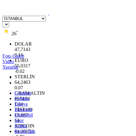
°
26
DOLAR
47,7143
0.16
Foto Galeri
EURO
Video
55,0317
Yazarlar
-0.02
STERLİN
64,2463
0.07
GRAM ALTIN
Gündem
6574.81
Politika
1.44
Dünya
BİST100
Ekonomi
13.887
Otomobil
64
Spor
BITCOIN
Kültür
64.360,53
Resmi İlan