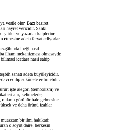
a vesile olur. Bazı basiret
rı hayret vericidir. Sanki
 şairler ve yazarlar kalplerine
n etmesine adeta feryat ediyorlar.
ezgâhında ipeği nasıl
caba ilham mekanizması olmasaydı;
bilimsel icatlara nasıl sahip
eşbih sanatı adeta büyüleyicidir.
davi edilip sükûnete erdirilebilir.
ürür; işte alegori (sembolizm) ve
tleri alır; kelimelerle,
k, onların görünür hale gelmesine
 yüksek ve deha ürünü izahlar
ı muazzam bir ilmi hakikati;
duran o soyut daire, herkesin