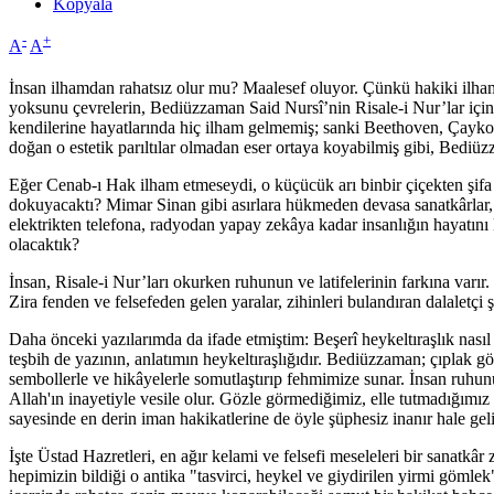
Kopyala
-
+
A
A
İnsan ilhamdan rahatsız olur mu? Maalesef oluyor. Çünkü hakiki ilham, 
yoksunu çevrelerin, Bediüzzaman Said Nursî’nin Risale-i Nur’lar için "
kendilerine hayatlarında hiç ilham gelmemiş; sanki Beethoven, Çaykovsk
doğan o estetik parıltılar olmadan eser ortaya koyabilmiş gibi, Bediüzz
Eğer Cenab-ı Hak ilham etmeseydi, o küçücük arı binbir çiçekten şifa
dokuyacaktı? Mimar Sinan gibi asırlara hükmeden devasa sanatkârlar,
elektrikten telefona, radyodan yapay zekâya kadar insanlığın hayatını kol
olacaktık?
İnsan, Risale-i Nur’ları okurken ruhunun ve latifelerinin farkına varır
Zira fenden ve felsefeden gelen yaralar, zihinleri bulandıran dalaletçi 
Daha önceki yazılarımda da ifade etmiştim: Beşerî heykeltıraşlık nasıl 
teşbih de yazının, anlatımın heykeltıraşlığıdır. Bediüzzaman; çıplak gö
sembollerle ve hikâyelerle somutlaştırıp fehmimize sunar. İnsan ruhun
Allah'ın inayetiyle vesile olur. Gözle görmediğimiz, elle tutmadığımı
sayesinde en derin iman hakikatlerine de öyle şüphesiz inanır hale geli
İşte Üstad Hazretleri, en ağır kelami ve felsefi meseleleri bir sanatkâ
hepimizin bildiği o antika "tasvirci, heykel ve giydirilen yirmi gömlek