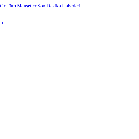
tür
Tüm Manşetler
Son Dakika Haberleri
ri