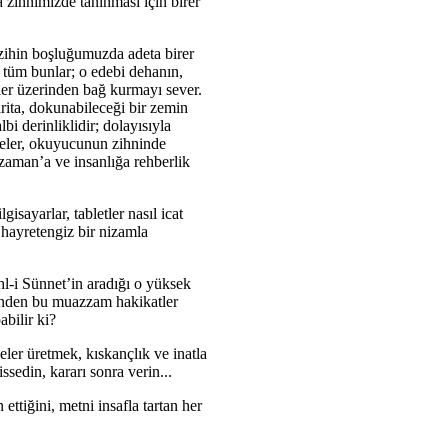
 zihnimizde tanınması için birer
i zihin boşluğumuzda adeta birer
e tüm bunlar; o edebi dehanın,
eler üzerinden bağ kurmayı sever.
rita, dokunabileceği bir zemin
i derinliklidir; dolayısıyla
meler, okuyucunun zihninde
zzaman’a ve insanlığa rehberlik
sayarlar, tabletler nasıl icat
 hayretengiz bir nizamla
hl-i Sünnet’in aradığı o yüksek
rinden bu muazzam hakikatler
bilir ki?
ler üretmek, kıskançlık ve inatla
ssedin, kararı sonra verin...
ttiğini, metni insafla tartan her