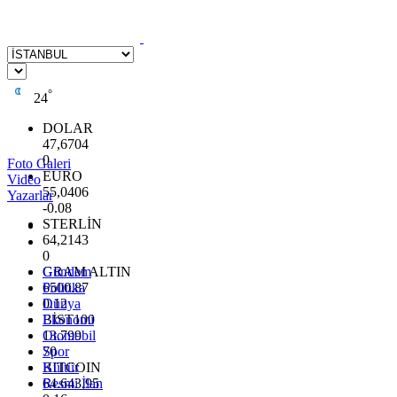
°
24
DOLAR
47,6704
0
Foto Galeri
EURO
Video
55,0406
Yazarlar
-0.08
STERLİN
64,2143
0
GRAM ALTIN
Gündem
6500.87
Politika
0.12
Dünya
BİST100
Ekonomi
13.799
Otomobil
70
Spor
BITCOIN
Kültür
64.643,95
Resmi İlan