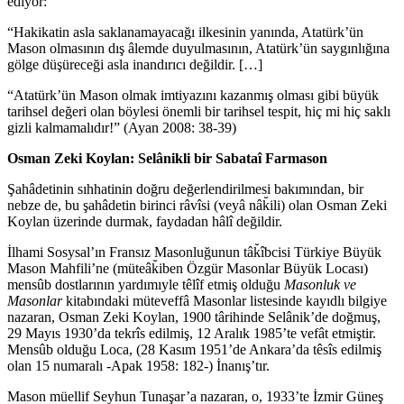
ediyor:
“Hakikatin asla saklanamayacağı ilkesinin yanında, Atatürk’ün
Mason olmasının dış âlemde duyulmasının, Atatürk’ün saygınlığına
gölge düşüreceği asla inandırıcı değildir. […]
“Atatürk’ün Mason olmak imtiyazını kazanmış olması gibi büyük
tarihsel değeri olan böylesi önemli bir tarihsel tespit, hiç mi hiç saklı
gizli kalmamalıdır!” (Ayan 2008: 38-39)
Osman Zeki Koylan: Selânikli bir Sabataî Farmason
Şahâdetinin sıhhatinin doğru değerlendirilmesi bakımından, bir
nebze de, bu şahâdetin birinci râvîsi (veyâ nâk̆ili) olan Osman Zeki
Koylan üzerinde durmak, faydadan hâlî değildir.
İlhami Sosysal’ın Fransız Masonluğunun tâk̆îbcisi Türkiye Büyük
Mason Mahfili’ne (müteâk̆iben Özgür Masonlar Büyük Locası)
mensûb dostlarının yardımıyle têlîf etmiş olduğu
Masonluk ve
Masonlar
kitabındaki müteveffâ Masonlar listesinde kayıdlı bilgiye
nazaran, Osman Zeki Koylan, 1900 târihinde Selânik’de doğmuş,
29 Mayıs 1930’da tekrîs edilmiş, 12 Aralık 1985’te vefât etmiştir.
Mensûb olduğu Loca, (28 Kasım 1951’de Ankara’da têsîs edilmiş
olan 15 numaralı -Apak 1958: 182-) İnanış’tır.
Mason müellif Seyhun Tunaşar’a nazaran, o, 1933’te İzmir Güneş