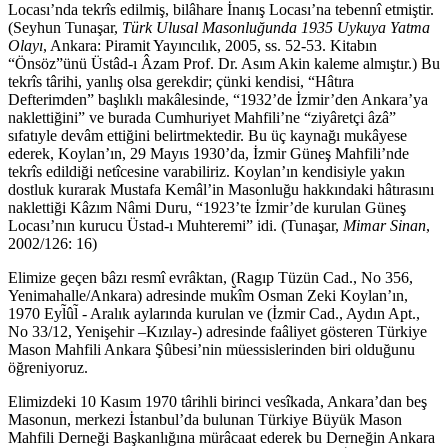
Locası’nda tekrîs edilmiş, bilâhare İnanış Locası’na tebennî etmiştir.
(Seyhun Tunaşar,
Türk Ulusal Masonluğunda 1935 Uykuya Yatma
Olayı
, Ankara: Piramit Yayıncılık, 2005, ss. 52-53. Kitabın
“Önsöz”ünü Üstâd-ı Âzam Prof. Dr. Asım Akin kaleme almıştır.) Bu
tekrîs târihi, yanlış olsa gerekdir; çünki kendisi, “Hâtıra
Defterimden” başlıklı makâlesinde, “1932’de İzmir’den Ankara’ya
naklettiğini” ve burada Cumhuriyet Mahfili’ne “ziyâretçi âzâ”
sıfatıyle devâm ettiğini belirtmektedir. Bu üç kaynağı mukâyese
ederek, Koylan’ın, 29 Mayıs 1930’da, İzmir Güneş Mahfili’nde
tekrîs edildiği netîcesine varabiliriz. Koylan’ın kendisiyle yakın
dostluk kurarak Mustafa Kemâl’in Masonluğu hakkındaki hâtırasını
naklettiği Kâzım Nâmi Duru, “1923’te İzmir’de kurulan Güneş
Locası’nın kurucu Üstad-ı Muhteremi” idi. (Tunaşar,
Mimar Sinan
,
2002/126: 16)
Elimize geçen bâzı resmî evrâktan, (Ragıp Tüzün Cad., No 356,
Yenimahalle/Ankara) adresinde muk̆îm Osman Zeki Koylan’ın,
1970 Eyl̃ûl̃ - Aralık aylarında kurulan ve (İzmir Cad., Aydın Apt.,
No 33/12, Yenişehir –Kızılay-) adresinde faâliyet gösteren Türkiye
Mason Mahfili Ankara Şûbesi’nin müessislerinden biri olduğunu
öğreniyoruz.
Elimizdeki 10 Kasım 1970 târihli birinci vesîkada, Ankara’dan beş
Masonun, merkezi İstanbul’da bulunan Türkiye Büyük Mason
Mahfili Derneği Başkanlığına mürâcaat ederek bu Derneğin Ankara