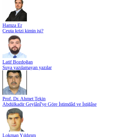
Hamza Er
Ceuta krizi kimin işi?
Latif Bozdoğan
Suya yazılamayan yazılar
Prof. Dr. Ahmet Tekin
Abdülkadir Geylânî'ye Göre İstimdâd ve İstiğâse
Lokman Yıldırım