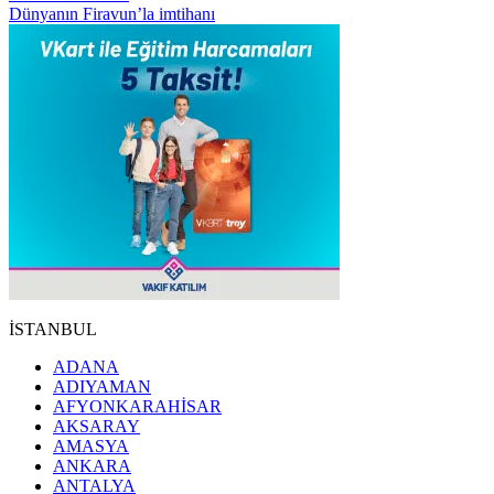
Dünyanın Firavun’la imtihanı
İSTANBUL
ADANA
ADIYAMAN
AFYONKARAHİSAR
AKSARAY
AMASYA
ANKARA
ANTALYA