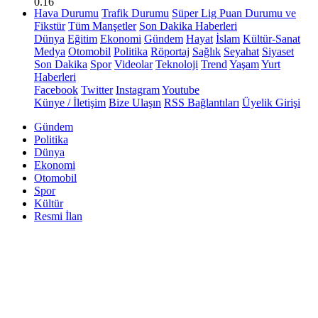
0.16
Hava Durumu
Trafik Durumu
Süper Lig Puan Durumu ve
Fikstür
Tüm Manşetler
Son Dakika Haberleri
Dünya
Eğitim
Ekonomi
Gündem
Hayat
İslam
Kültür-Sanat
Medya
Otomobil
Politika
Röportaj
Sağlık
Seyahat
Siyaset
Son Dakika
Spor
Videolar
Teknoloji
Trend
Yaşam
Yurt
Haberleri
Facebook
Twitter
Instagram
Youtube
Künye / İletişim
Bize Ulaşın
RSS Bağlantıları
Üyelik Girişi
Gündem
Politika
Dünya
Ekonomi
Otomobil
Spor
Kültür
Resmi İlan