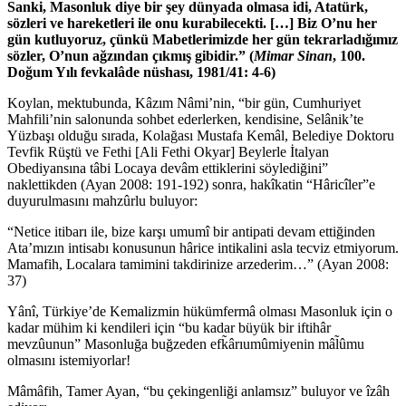
Sanki, Masonluk diye bir şey dünyada olmasa idi, Atatürk,
sözleri ve hareketleri ile onu kurabilecekti. […] Biz O’nu her
gün kutluyoruz, çünkü Mabetlerimizde her gün tekrarladığımız
sözler, O’nun ağzından çıkmış gibidir.” (
Mimar Sinan
, 100.
Doğum Yılı fevkalâde nüshası, 1981/41: 4-6)
Koylan, mektubunda, Kâzım Nâmi’nin, “bir gün, Cumhuriyet
Mahfili’nin salonunda sohbet ederlerken, kendisine, Selânik’te
Yüzbaşı olduğu sırada, Kolağası Mustafa Kemâl, Belediye Doktoru
Tevfik Rüştü ve Fethi [Ali Fethi Okyar] Beylerle İtalyan
Obediyansına tâbi Locaya devâm ettiklerini söylediğini”
naklettikden (Ayan 2008: 191-192) sonra, hakîkatin “Hâricîler”e
duyurulmasını mahzûrlu buluyor:
“Netice itibarı ile, bize karşı umumî bir antipati devam ettiğinden
Ata’mızın intisabı konusunun hârice intikalini asla tecviz etmiyorum.
Mamafih, Localara tamimini takdirinize arzederim…” (Ayan 2008:
37)
Yânî, Türkiye’de Kemalizmin hükümfermâ olması Masonluk için o
kadar mühim ki kendileri için “bu kadar büyük bir iftihâr
mevzûunun” Masonluğa buğzeden efk̃ârıumûmiyenin mâl̃ûmu
olmasını istemiyorlar!
Mâmâfih, Tamer Ayan, “bu çekingenliği anlamsız” buluyor ve îzâh