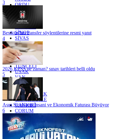
3
ORDU
OSMANİYE
RİZE
SAKARYA
SAMSUN
SİNOP
Beşiktaş'tan transfer söylentilerine resmi yanıt
SİVAS
4
SİİRT
TEKİRDAĞ
TOKAT
TRABZON
TUNCELİ
2026 KPSS ne zaman? sınav tarihleri belli oldu
UŞAK
5
VAN
YALOVA
YOZGAT
ZONGULDAK
ÇANAKKALE
Aşırı Sıcakların İnsani ve Ekonomik Faturası Büyüyor
ÇANKIRI
6
ÇORUM
İSTANBUL
İZMİR
ŞANLIURFA
ŞIRNAK