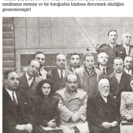
tamâmının metnini ve bir fotoğrafını kitabına dercetmek titizliğini
göstermemiştir!