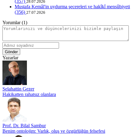
(357)
28.07.2026
Mustafa Kemâl'in uydurma şecereleri ve hakîkî mensûbiyeti
(356)
27.07.2026
Yorumlar (1)
Gönder
Yazarlar
Selahattin Gezer
Hakikatten rahatsız olanlara
Prof. Dr. Bilal Sambur
Benim ontolojim: Varlık, oluş ve özgürlüğün felsefesi