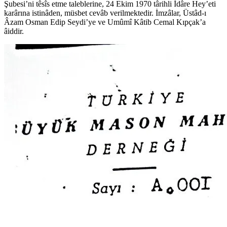
Şubesi’ni têsîs etme taleblerine, 24 Ekim 1970 târihli İdâre Hey’eti
karârına istinâden, müsbet cevâb verilmektedir. İmzâlar, Üstâd-ı
Âzam Osman Edip Seydi’ye ve Umûmî Kâtib Cemal Kıpçak’a
âiddir.