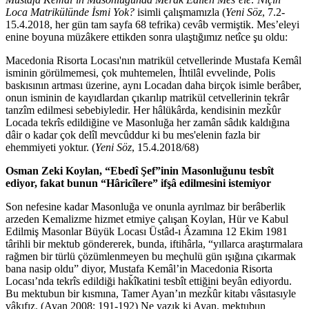
Loca Matrikülünde İsmi Yok?
isimli çalışmamızla (
Yeni Söz
, 7.2-
15.4.2018, her gün tam sayfa 68 tefrika) cevâb vermiştik. Mes’eleyi
enine boyuna müzâkere ettikden sonra ulaştığımız netîce şu oldu:
Macedonia Risorta Locası'nın matrikül cetvellerinde Mustafa Kemâl
isminin görülmemesi, çok muhtemelen, İhtilâl evvelinde, Polis
baskısının artması üzerine, aynı Locadan daha birçok isimle berâber,
onun isminin de kayıdlardan çıkarılıp matrikül cetvellerinin tekrâr
tanzîm edilmesi sebebiyledir. Her hâlükârda, kendisinin mezk̃ûr
Locada tekrîs edildiğine ve Masonluğa her zamân sâdık kaldığına
dâir o kadar çok delîl mevcûddur ki bu mes'elenin fazla bir
ehemmiyeti yoktur. (
Yeni Söz
, 15.4.2018/68)
Osman Zeki Koylan, “Ebedî Şef”inin Masonluğunu tesbît
ediyor, fakat bunun “Hâricîlere” ifşâ edilmesini istemiyor
Son nefesine kadar Masonluğa ve onunla ayrılmaz bir berâberlik
arzeden Kemalizme hizmet etmiye çalışan Koylan, Hür ve Kabul
Edilmiş Masonlar Büyük Locası Üstâd-ı Âzamına 12 Ekim 1981
târihli bir mektub göndererek, bunda, iftihârla, “yıllarca araştırmalara
rağmen bir türlü çözümlenmeyen bu meçhulü gün ışığına çıkarmak
bana nasip oldu” diyor, Mustafa Kemâl’in Macedonia Risorta
Locası’nda tekrîs edildiği hak̆îkatini tesbît ettiğini beyân ediyordu.
Bu mektubun bir kısmına, Tamer Ayan’ın mezk̃ûr kitabı vâsıtasıyle
vâkıfız. (Ayan 2008: 191-192) Ne yazık ki Ayan, mektubun