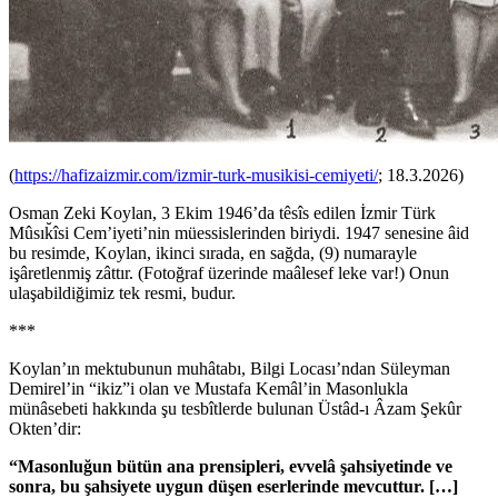
(
https://hafizaizmir.com/izmir-turk-musikisi-cemiyeti/
; 18.3.2026)
Osman Zeki Koylan, 3 Ekim 1946’da têsîs edilen İzmir Türk
Mûsık̆îsi Cem’iyeti’nin müessislerinden biriydi. 1947 senesine âid
bu resimde, Koylan, ikinci sırada, en sağda, (9) numarayle
işâretlenmiş zâttır. (Fotoğraf üzerinde maâlesef leke var!) Onun
ulaşabildiğimiz tek resmi, budur.
***
Koylan’ın mektubunun muhâtabı, Bilgi Locası’ndan Süleyman
Demirel’in “ikiz”i olan ve Mustafa Kemâl’in Masonlukla
münâsebeti hakkında şu tesbîtlerde bulunan Üstâd-ı Âzam Şekûr
Okten’dir:
“
Masonluğun bütün ana prensipleri, evvelâ şahsiyetinde ve
sonra, bu şahsiyete uygun düşen eserlerinde mevcuttur. […]