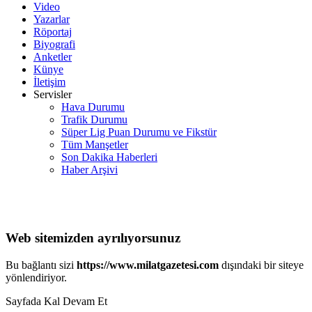
Video
Yazarlar
Röportaj
Biyografi
Anketler
Künye
İletişim
Servisler
Hava Durumu
Trafik Durumu
Süper Lig Puan Durumu ve Fikstür
Tüm Manşetler
Son Dakika Haberleri
Haber Arşivi
Web sitemizden ayrılıyorsunuz
Bu bağlantı sizi
https://www.milatgazetesi.com
dışındaki bir siteye
yönlendiriyor.
Sayfada Kal
Devam Et