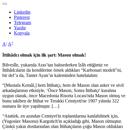
Linkedin
Pinterest
Telegram
Yazdır
Kopyala
-
+
A
A
İttihâdcı olmak için ilk şart: Mason olmak!
Bilvesîle, yukarıda Aras’tan bahsederken îzâh ettiğimiz ve
İttihâdcıların da kendilerine örnek aldıkları “Karbonari modeli”ni,
bir def’a da, Tamer Ayan’ın kaleminden hatırlatalım:
“[Mustafa Kemâl,] hem İttihatçı, hem de Mason olan asker ve sivil
arkadaşlarının etkisiyle, ‘Önce Mason, Sonra İttihatçı' kuralına
uygun olarak, önce Macedonia Risorta Locası'nda Mason olmuş ve
bunu takiben de İttihat ve Terakki Cemiyeti'ne 1907 yılında 322
numara ile üye yapılmıştır. […]
“Atatürk, en azından Cemiyet'in toplantılarına katılabilmek için,
(Yugoslav Masonu) Kargotich'in açıkladığı gibi, Mason olmuştur.
Çünkü yakın dostlarından olan İttihatçıların çoğu Mason oldukları