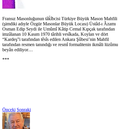
Fransız Masonluğunun tâk̆îbcisi Türkiye Büyük Mason Mahfili
(şimdiki adıyle Özgür Masonlar Büyük Locası) Üstâd-ı Âzamı
Osman Edip Seydi ile Umûmî Kâtip Cemal Kıpçak tarafından
imzâlanan 10 Kasım 1970 târihli vesîkada, Koylan ve dört
“Kardeş”i tarafından têsîs edilen Ankara Şûbesi’nin Mahfil
tarafından resmen tanındığı ve resmî formalitenin ikmâli lüzûmu
beyân ediliyor…
***
Önceki
Sonraki