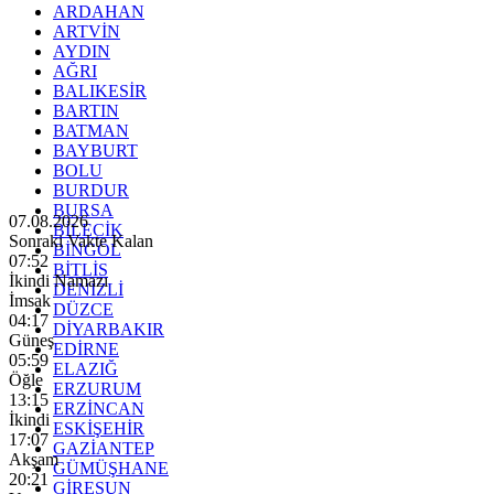
ARDAHAN
ARTVİN
AYDIN
AĞRI
BALIKESİR
BARTIN
BATMAN
BAYBURT
BOLU
BURDUR
BURSA
07.08.2026
BİLECİK
Sonraki Vakte Kalan
BİNGÖL
07:51
BİTLİS
İkindi Namazı
DENİZLİ
İmsak
DÜZCE
04:17
DİYARBAKIR
Güneş
EDİRNE
05:59
ELAZIĞ
Öğle
ERZURUM
13:15
ERZİNCAN
İkindi
ESKİŞEHİR
17:07
GAZİANTEP
Akşam
GÜMÜŞHANE
20:21
GİRESUN