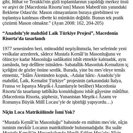
gibi, İttihat ve Terakki'nin gizli toplantılarının yapıldığı merkez üssü
ve arşivi de [Macedonia Risorta’nın] Mason Mabedi'nin yanındaki
Bekleme Odası'dır. Mason olmayanların buraya girebilmesi ve
toplantıya katılması elbette ki mümkün değildir. Bunun tek pratik
çözümü Mason olmaktır.” (Ayan 2008: 162, 204-205)
“Anadolu’yle mahdûd Laik Türkiye Projesi”, Macedonia
Risorta’da tasarlandı
1977 senesinden beri, müteaddid neşriyâtımızla, her seferinde yeni
vesîkalar arzederek, sâdece Mustafa Kemâl’in Masonluğunu ve
ölünciye kadar Masonluğa sadâkatini isbât etmekle kalmadık, aynı
zamânda, hep delîllere istinâden- Sabataîlik-Masonluk-Kemalizm iç
içeliğini de gözler önüne serdik. Burada, yine bu mes’eleye temâs
etmemiz, “İslâm Âleminden kopuk, -Adalar hâric- Anadolu’yle
mahdûd, L̃aik, Kemalist Türkiye” projesinin (arkasındaki İtalya,
Fransa ve İspanya Meşrik̆-i Âzamlarıyle berâber) Macedonia
Risorta’da tasarlanıp tatbîkâta konulduğunu isbât gâyesine mâtûftur.
(Macedonia Risorta, şüphesiz, Yunanistan Meşrik-i Âzamı ve
Romanya Büyük Millî Locası’yle de işbirliği yapıyordu…)
Nîçin Loca Matrikülünde İsmi Yok?
“Mustafa Kemâl’in Masonluğu” bahsinde en mühim mes’ele, nîçin
isminin mezk̃ûr Locanın matrikülünde bulunmadığıdır. Bu suâle
Mustafa Kemâl’in Masonluğunda Merâk Edilen Mes’ele: Nîçin