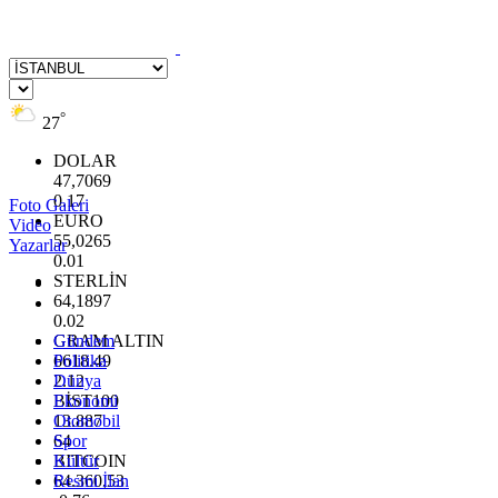
°
27
DOLAR
47,7069
0.17
Foto Galeri
EURO
Video
55,0265
Yazarlar
0.01
STERLİN
64,1897
0.02
GRAM ALTIN
Gündem
6618.49
Politika
2.12
Dünya
BİST100
Ekonomi
13.887
Otomobil
64
Spor
BITCOIN
Kültür
64.360,53
Resmi İlan