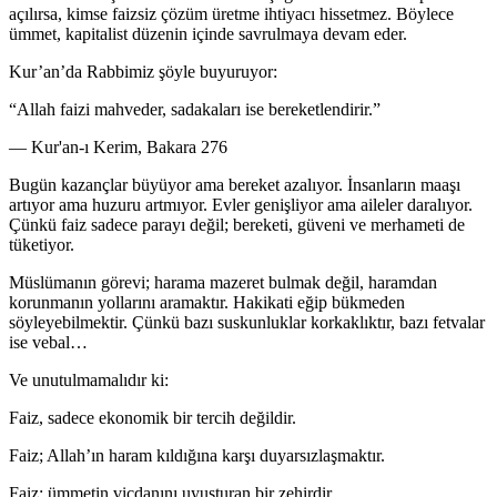
açılırsa, kimse faizsiz çözüm üretme ihtiyacı hissetmez. Böylece
ümmet, kapitalist düzenin içinde savrulmaya devam eder.
Kur’an’da Rabbimiz şöyle buyuruyor:
“Allah faizi mahveder, sadakaları ise bereketlendirir.”
— Kur'an-ı Kerim, Bakara 276
Bugün kazançlar büyüyor ama bereket azalıyor. İnsanların maaşı
artıyor ama huzuru artmıyor. Evler genişliyor ama aileler daralıyor.
Çünkü faiz sadece parayı değil; bereketi, güveni ve merhameti de
tüketiyor.
Müslümanın görevi; harama mazeret bulmak değil, haramdan
korunmanın yollarını aramaktır. Hakikati eğip bükmeden
söyleyebilmektir. Çünkü bazı suskunluklar korkaklıktır, bazı fetvalar
ise vebal…
Ve unutulmamalıdır ki:
Faiz, sadece ekonomik bir tercih değildir.
Faiz; Allah’ın haram kıldığına karşı duyarsızlaşmaktır.
Faiz; ümmetin vicdanını uyuşturan bir zehirdir.