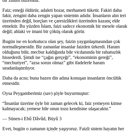
bir zulüm düzenidir.
Faiz; emeği öldürür, adaleti bozar, merhameti tüketir. Fakiri daha
fakir, zengini daha zengin yapan sistemin adıdır. İnsanların alın teri
üzerinden değil, borçları ve çaresizlikleri üzerinden kazanç elde
etmektir. Bu yüzden İslam, faizi sadece ekonomik bir mesele olarak
değil; ahlaki ve imani bir çöküş olarak görür.
Bugün ise en korkutucu olan şey, faizin yaygınlaşmasından çok
normalleşmesidir. Bir zamanlar insanlar faizden ürkerdi. Haram
olduğunu bilir, mecbur kaldığında bile vicdanında bir rahatsızlık
hissederdi. Şimdi ise “çağın gerçeği”, “ekonominin gereği”,
“mecburiyet”, “azsa sorun olmaz” gibi ifadelerle haram
sıradanlaştırılıyor.
Daha da acısı; buna bazen din adına konuşan insanların öncülük
etmesidir.
Oysa Peygamberimiz (sav) şöyle buyurmuştur:
“İnsanlar üzerine öyle bir zaman gelecek ki, faiz yemeyen kimse
kalmayacak; yemese bile onun tozu kendisine ulaşacaktır.”
— Sünen-i Ebû Dâvûd, Büyû 3
Evet, bugün o zamanın içinde yaşıyoruz. Faizli sistem hayatın her