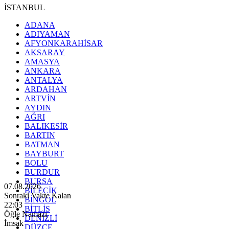
İSTANBUL
ADANA
ADIYAMAN
AFYONKARAHİSAR
AKSARAY
AMASYA
ANKARA
ANTALYA
ARDAHAN
ARTVİN
AYDIN
AĞRI
BALIKESİR
BARTIN
BATMAN
BAYBURT
BOLU
BURDUR
BURSA
07.08.2026
BİLECİK
Sonraki Vakte Kalan
BİNGÖL
22:02
BİTLİS
Öğle Namazı
DENİZLİ
İmsak
DÜZCE