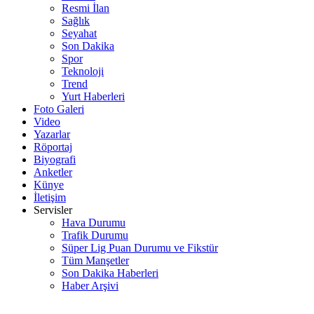
Resmi İlan
Sağlık
Seyahat
Son Dakika
Spor
Teknoloji
Trend
Yurt Haberleri
Foto Galeri
Video
Yazarlar
Röportaj
Biyografi
Anketler
Künye
İletişim
Servisler
Hava Durumu
Trafik Durumu
Süper Lig Puan Durumu ve Fikstür
Tüm Manşetler
Son Dakika Haberleri
Haber Arşivi