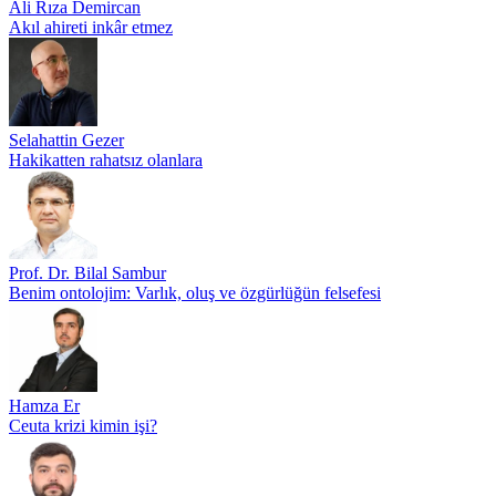
Ali Rıza Demircan
Akıl ahireti inkâr etmez
Selahattin Gezer
Hakikatten rahatsız olanlara
Prof. Dr. Bilal Sambur
Benim ontolojim: Varlık, oluş ve özgürlüğün felsefesi
Hamza Er
Ceuta krizi kimin işi?