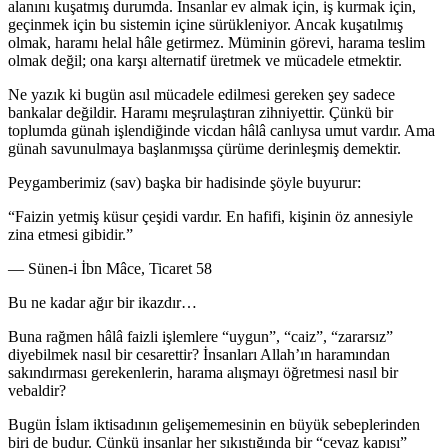
alanını kuşatmış durumda. İnsanlar ev almak için, iş kurmak için,
geçinmek için bu sistemin içine sürükleniyor. Ancak kuşatılmış
olmak, haramı helal hâle getirmez. Müminin görevi, harama teslim
olmak değil; ona karşı alternatif üretmek ve mücadele etmektir.
Ne yazık ki bugün asıl mücadele edilmesi gereken şey sadece
bankalar değildir. Haramı meşrulaştıran zihniyettir. Çünkü bir
toplumda günah işlendiğinde vicdan hâlâ canlıysa umut vardır. Ama
günah savunulmaya başlanmışsa çürüme derinleşmiş demektir.
Peygamberimiz (sav) başka bir hadisinde şöyle buyurur:
“Faizin yetmiş küsur çeşidi vardır. En hafifi, kişinin öz annesiyle
zina etmesi gibidir.”
— Sünen-i İbn Mâce, Ticaret 58
Bu ne kadar ağır bir ikazdır…
Buna rağmen hâlâ faizli işlemlere “uygun”, “caiz”, “zararsız”
diyebilmek nasıl bir cesarettir? İnsanları Allah’ın haramından
sakındırması gerekenlerin, harama alışmayı öğretmesi nasıl bir
vebaldir?
Bugün İslam iktisadının gelişememesinin en büyük sebeplerinden
biri de budur. Çünkü insanlar her sıkıştığında bir “cevaz kapısı”