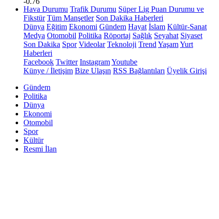
-0.76
Hava Durumu
Trafik Durumu
Süper Lig Puan Durumu ve
Fikstür
Tüm Manşetler
Son Dakika Haberleri
Dünya
Eğitim
Ekonomi
Gündem
Hayat
İslam
Kültür-Sanat
Medya
Otomobil
Politika
Röportaj
Sağlık
Seyahat
Siyaset
Son Dakika
Spor
Videolar
Teknoloji
Trend
Yaşam
Yurt
Haberleri
Facebook
Twitter
Instagram
Youtube
Künye / İletişim
Bize Ulaşın
RSS Bağlantıları
Üyelik Girişi
Gündem
Politika
Dünya
Ekonomi
Otomobil
Spor
Kültür
Resmi İlan