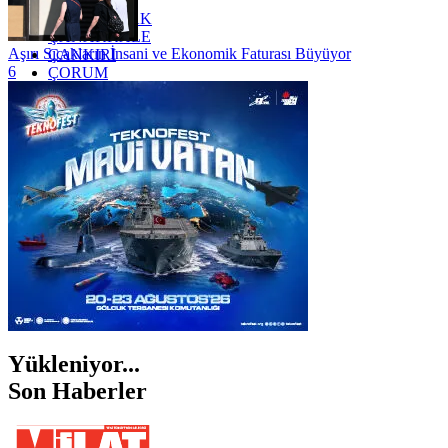
YOZGAT
ZONGULDAK
ÇANAKKALE
Aşırı Sıcakların İnsani ve Ekonomik Faturası Büyüyor
ÇANKIRI
6
ÇORUM
İSTANBUL
İZMİR
ŞANLIURFA
ŞIRNAK
Yükleniyor...
Son Haberler