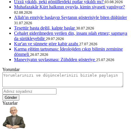
Uzzâ yıkıldı, peki gönüllerdeki putlar yıkıldı mı?
03.08.2026
Muhafazakâr Kürt halkının oyuyla, kimin siyaseti yapılıyor?
02.08.2026
Allah'ın emriyle başlayıp Şeytanın gösterisiyle biten düğünler
31.07.2026
Tesettür başta değil, kalpte başlar
30.07.2026
Cehalet giderilmeden verilen din, insanı ıslah etmez; sapmaya
da sürükleyebilir
29.07.2026
Kur'an ve sünnete göre kabir azabı
27.07.2026
Karma eğitim tartışması: İdeolojiden çıkıp bilimin zeminine
dönmeli
26.07.2026
Maneviyatın şovlaşması: Zühdden gösteriye
25.07.2026
Yorumlar
Gönder
Yazarlar