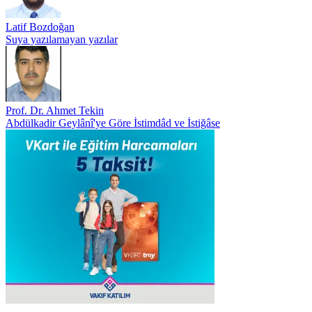
Latif Bozdoğan
Suya yazılamayan yazılar
Prof. Dr. Ahmet Tekin
Abdülkadir Geylânî'ye Göre İstimdâd ve İstiğâse