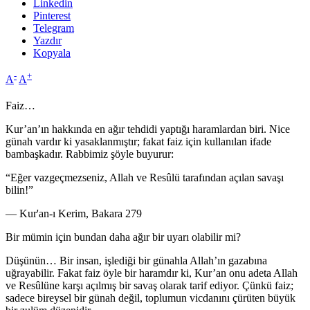
Linkedin
Pinterest
Telegram
Yazdır
Kopyala
-
+
A
A
Faiz…
Kur’an’ın hakkında en ağır tehdidi yaptığı haramlardan biri. Nice
günah vardır ki yasaklanmıştır; fakat faiz için kullanılan ifade
bambaşkadır. Rabbimiz şöyle buyurur:
“Eğer vazgeçmezseniz, Allah ve Resûlü tarafından açılan savaşı
bilin!”
— Kur'an-ı Kerim, Bakara 279
Bir mümin için bundan daha ağır bir uyarı olabilir mi?
Düşünün… Bir insan, işlediği bir günahla Allah’ın gazabına
uğrayabilir. Fakat faiz öyle bir haramdır ki, Kur’an onu adeta Allah
ve Resûlüne karşı açılmış bir savaş olarak tarif ediyor. Çünkü faiz;
sadece bireysel bir günah değil, toplumun vicdanını çürüten büyük