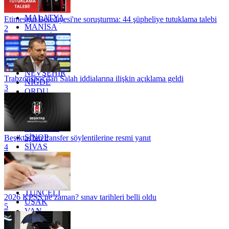
KİLİS
MALATYA
Etimesgut Belediyesi'ne soruşturma: 44 şüpheliye tutuklama talebi
MANİSA
2
MARDİN
MERSİN
MUĞLA
MUŞ
NEVŞEHİR
Trabzonspor'dan Salah iddialarına ilişkin açıklama geldi
NİĞDE
3
ORDU
OSMANİYE
RİZE
SAKARYA
SAMSUN
SİNOP
Beşiktaş'tan transfer söylentilerine resmi yanıt
SİVAS
4
SİİRT
TEKİRDAĞ
TOKAT
TRABZON
TUNCELİ
2026 KPSS ne zaman? sınav tarihleri belli oldu
UŞAK
5
VAN
YALOVA