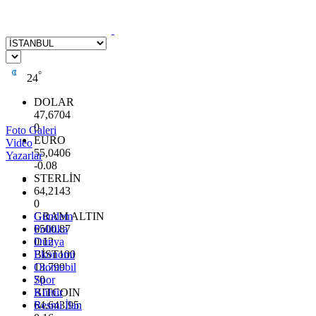
°
24
DOLAR
47,6704
0
Foto Galeri
EURO
Video
55,0406
Yazarlar
-0.08
STERLİN
64,2143
0
GRAM ALTIN
Gündem
6500.87
Politika
0.12
Dünya
BİST100
Ekonomi
13.799
Otomobil
70
Spor
BITCOIN
Kültür
64.643,95
Resmi İlan