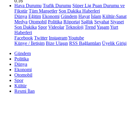
0.16
Hava Durumu
Trafik Durumu
Süper Lig Puan Durumu ve
Fikstür
Tüm Manşetler
Son Dakika Haberleri
Dünya
Eğitim
Ekonomi
Gündem
Hayat
İslam
Kültür-Sanat
Medya
Otomobil
Politika
Röportaj
Sağlık
Seyahat
Siyaset
Son Dakika
Spor
Videolar
Teknoloji
Trend
Yaşam
Yurt
Haberleri
Facebook
Twitter
Instagram
Youtube
Künye / İletişim
Bize Ulaşın
RSS Bağlantıları
Üyelik Girişi
Gündem
Politika
Dünya
Ekonomi
Otomobil
Spor
Kültür
Resmi İlan