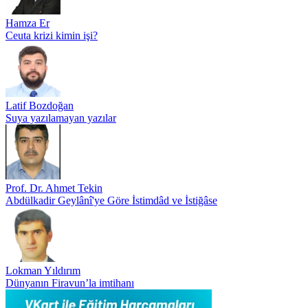
Hamza Er
Ceuta krizi kimin işi?
Latif Bozdoğan
Suya yazılamayan yazılar
Prof. Dr. Ahmet Tekin
Abdülkadir Geylânî'ye Göre İstimdâd ve İstiğâse
Lokman Yıldırım
Dünyanın Firavun’la imtihanı