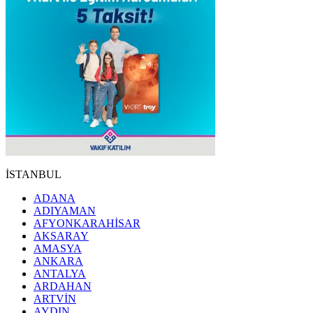
İSTANBUL
ADANA
ADIYAMAN
AFYONKARAHİSAR
AKSARAY
AMASYA
ANKARA
ANTALYA
ARDAHAN
ARTVİN
AYDIN