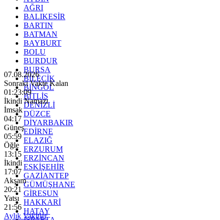
AĞRI
BALIKESİR
BARTIN
BATMAN
BAYBURT
BOLU
BURDUR
BURSA
07.08.2026
BİLECİK
Sonraki Vakte Kalan
BİNGÖL
01:23:08
BİTLİS
İkindi Namazı
DENİZLİ
İmsak
DÜZCE
04:17
DİYARBAKIR
Güneş
EDİRNE
05:59
ELAZIĞ
Öğle
ERZURUM
13:15
ERZİNCAN
İkindi
ESKİŞEHİR
17:07
GAZİANTEP
Akşam
GÜMÜŞHANE
20:21
GİRESUN
Yatsı
HAKKARİ
21:56
HATAY
Aylık Vakitler
ISPARTA