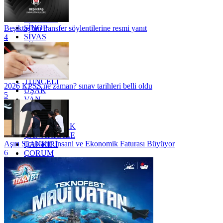
RİZE
SAKARYA
SAMSUN
SİNOP
Beşiktaş'tan transfer söylentilerine resmi yanıt
SİVAS
4
SİİRT
TEKİRDAĞ
TOKAT
TRABZON
TUNCELİ
2026 KPSS ne zaman? sınav tarihleri belli oldu
UŞAK
5
VAN
YALOVA
YOZGAT
ZONGULDAK
ÇANAKKALE
Aşırı Sıcakların İnsani ve Ekonomik Faturası Büyüyor
ÇANKIRI
6
ÇORUM
İSTANBUL
İZMİR
ŞANLIURFA
ŞIRNAK