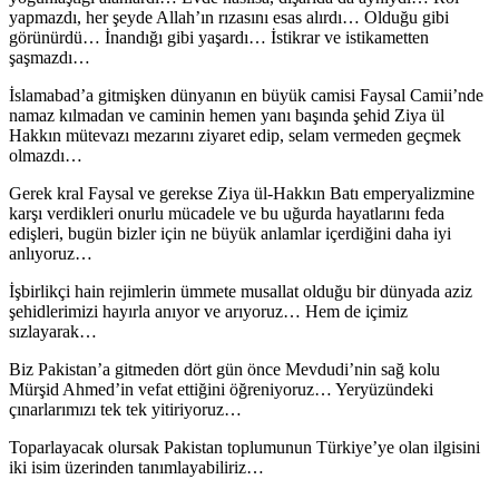
yapmazdı, her şeyde Allah’ın rızasını esas alırdı… Olduğu gibi
görünürdü… İnandığı gibi yaşardı… İstikrar ve istikametten
şaşmazdı…
İslamabad’a gitmişken dünyanın en büyük camisi Faysal Camii’nde
namaz kılmadan ve caminin hemen yanı başında şehid Ziya ül
Hakkın mütevazı mezarını ziyaret edip, selam vermeden geçmek
olmazdı…
Gerek kral Faysal ve gerekse Ziya ül-Hakkın Batı emperyalizmine
karşı verdikleri onurlu mücadele ve bu uğurda hayatlarını feda
edişleri, bugün bizler için ne büyük anlamlar içerdiğini daha iyi
anlıyoruz…
İşbirlikçi hain rejimlerin ümmete musallat olduğu bir dünyada aziz
şehidlerimizi hayırla anıyor ve arıyoruz… Hem de içimiz
sızlayarak…
Biz Pakistan’a gitmeden dört gün önce Mevdudi’nin sağ kolu
Mürşid Ahmed’in vefat ettiğini öğreniyoruz… Yeryüzündeki
çınarlarımızı tek tek yitiriyoruz…
Toparlayacak olursak Pakistan toplumunun Türkiye’ye olan ilgisini
iki isim üzerinden tanımlayabiliriz…