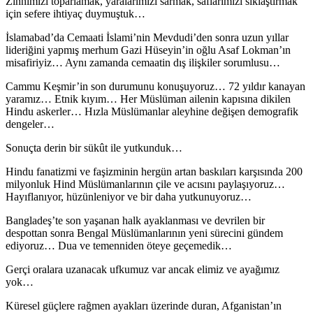
Zihnimizi toparlamak, yaralarımızı sarmak, saflarımızı sıklaştırmak
için sefere ihtiyaç duymuştuk…
İslamabad’da Cemaati İslami’nin Mevdudi’den sonra uzun yıllar
lideriğini yapmış merhum Gazi Hüseyin’in oğlu Asaf Lokman’ın
misafiriyiz… Aynı zamanda cemaatin dış ilişkiler sorumlusu…
Cammu Keşmir’in son durumunu konuşuyoruz… 72 yıldır kanayan
yaramız… Etnik kıyım… Her Müslüman ailenin kapısına dikilen
Hindu askerler… Hızla Müslümanlar aleyhine değişen demografik
dengeler…
Sonuçta derin bir sükût ile yutkunduk…
Hindu fanatizmi ve faşizminin hergün artan baskıları karşısında 200
milyonluk Hind Müslümanlarının çile ve acısını paylaşıyoruz…
Hayıflanıyor, hüzünleniyor ve bir daha yutkunuyoruz…
Bangladeş’te son yaşanan halk ayaklanması ve devrilen bir
despottan sonra Bengal Müslümanlarının yeni sürecini gündem
ediyoruz… Dua ve temenniden öteye geçemedik…
Gerçi oralara uzanacak ufkumuz var ancak elimiz ve ayağımız
yok…
Küresel güçlere rağmen ayakları üzerinde duran, Afganistan’ın