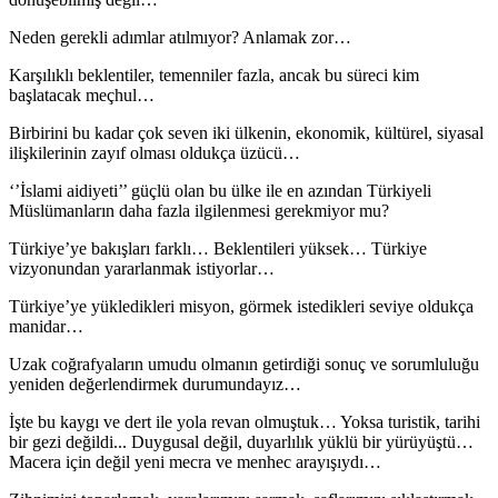
Neden gerekli adımlar atılmıyor? Anlamak zor…
Karşılıklı beklentiler, temenniler fazla, ancak bu süreci kim
başlatacak meçhul…
Birbirini bu kadar çok seven iki ülkenin, ekonomik, kültürel, siyasal
ilişkilerinin zayıf olması oldukça üzücü…
‘’İslami aidiyeti’’ güçlü olan bu ülke ile en azından Türkiyeli
Müslümanların daha fazla ilgilenmesi gerekmiyor mu?
Türkiye’ye bakışları farklı… Beklentileri yüksek… Türkiye
vizyonundan yararlanmak istiyorlar…
Türkiye’ye yükledikleri misyon, görmek istedikleri seviye oldukça
manidar…
Uzak coğrafyaların umudu olmanın getirdiği sonuç ve sorumluluğu
yeniden değerlendirmek durumundayız…
İşte bu kaygı ve dert ile yola revan olmuştuk… Yoksa turistik, tarihi
bir gezi değildi... Duygusal değil, duyarlılık yüklü bir yürüyüştü…
Macera için değil yeni mecra ve menhec arayışıydı…