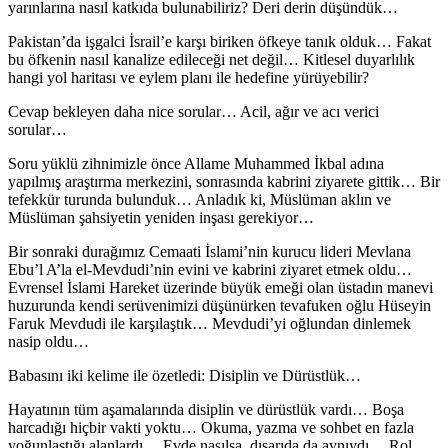
yarınlarına nasıl katkıda bulunabiliriz? Deri derin düşündük…
Pakistan’da işgalci İsrail’e karşı biriken öfkeye tanık olduk… Fakat
bu öfkenin nasıl kanalize edileceği net değil… Kitlesel duyarlılık
hangi yol haritası ve eylem planı ile hedefine yürüyebilir?
Cevap bekleyen daha nice sorular… Acil, ağır ve acı verici
sorular…
Soru yüklü zihnimizle önce Allame Muhammed İkbal adına
yapılmış araştırma merkezini, sonrasında kabrini ziyarete gittik… Bir
tefekkür turunda bulunduk… Anladık ki, Müslüman aklın ve
Müslüman şahsiyetin yeniden inşası gerekiyor…
Bir sonraki durağımız Cemaati İslami’nin kurucu lideri Mevlana
Ebu’l A’la el-Mevdudi’nin evini ve kabrini ziyaret etmek oldu…
Evrensel İslami Hareket üzerinde büyük emeği olan üstadın manevi
huzurunda kendi serüvenimizi düşünürken tevafuken oğlu Hüseyin
Faruk Mevdudi ile karşılaştık… Mevdudi’yi oğlundan dinlemek
nasip oldu…
Babasını iki kelime ile özetledi: Disiplin ve Dürüstlük…
Hayatının tüm aşamalarında disiplin ve dürüstlük vardı… Boşa
harcadığı hiçbir vakti yoktu… Okuma, yazma ve sohbet en fazla
yoğunlaştığı alanlardı… Evde nasılsa, dışarıda da aynıydı… Rol