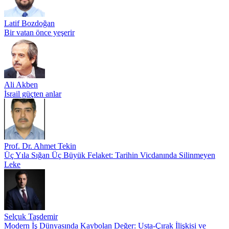
Latif Bozdoğan
Bir vatan önce yeşerir
Ali Akben
İsrail güçten anlar
Prof. Dr. Ahmet Tekin
Üç Yıla Sığan Üç Büyük Felaket: Tarihin Vicdanında Silinmeyen
Leke
Selçuk Taşdemir
Modern İş Dünyasında Kaybolan Değer: Usta-Çırak İlişkisi ve