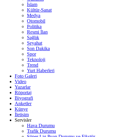
İslam
Kültür-Sanat
Medya
Otomobil
Politika
Resmi İlan
Sağlık
Seyahat
Son Dakika
Spor
Teknoloji
Trend
Yurt Haberleri
Foto Galeri
Video
Yazarlar
Röportaj
Biyografi
Anketler
Künye
İletişim
Servisler
Hava Durumu
Trafik Durumu
Süper Lig Puan Durumu ve Fikstür