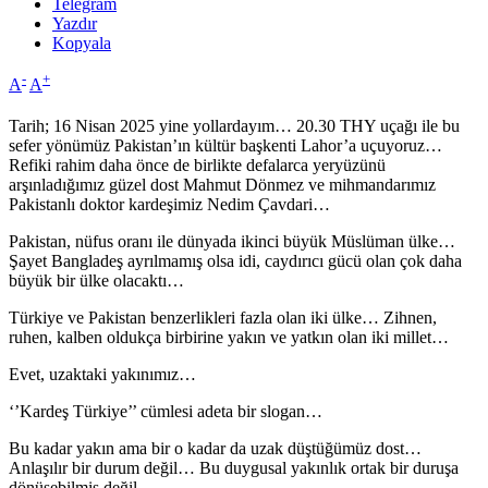
Telegram
Yazdır
Kopyala
-
+
A
A
Tarih; 16 Nisan 2025 yine yollardayım… 20.30 THY uçağı ile bu
sefer yönümüz Pakistan’ın kültür başkenti Lahor’a uçuyoruz…
Refiki rahim daha önce de birlikte defalarca yeryüzünü
arşınladığımız güzel dost Mahmut Dönmez ve mihmandarımız
Pakistanlı doktor kardeşimiz Nedim Çavdari…
Pakistan, nüfus oranı ile dünyada ikinci büyük Müslüman ülke…
Şayet Bangladeş ayrılmamış olsa idi, caydırıcı gücü olan çok daha
büyük bir ülke olacaktı…
Türkiye ve Pakistan benzerlikleri fazla olan iki ülke… Zihnen,
ruhen, kalben oldukça birbirine yakın ve yatkın olan iki millet…
Evet, uzaktaki yakınımız…
‘’Kardeş Türkiye’’ cümlesi adeta bir slogan…
Bu kadar yakın ama bir o kadar da uzak düştüğümüz dost…
Anlaşılır bir durum değil… Bu duygusal yakınlık ortak bir duruşa
dönüşebilmiş değil…