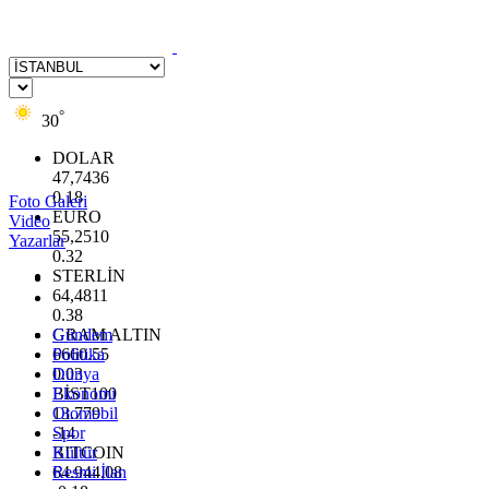
°
30
DOLAR
47,7436
0.18
Foto Galeri
EURO
Video
55,2510
Yazarlar
0.32
STERLİN
64,4811
0.38
GRAM ALTIN
Gündem
6660.55
Politika
0.03
Dünya
BİST100
Ekonomi
13.779
Otomobil
-14
Spor
BITCOIN
Kültür
64.944,08
Resmi İlan