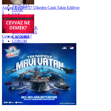
TRABZON
TUNCELİ
Ankara Kedileri 27 Ülkeden Canlı Takip Ediliyor
UŞAK
5
VAN
YALOVA
YOZGAT
ZONGULDAK
ÇANAKKALE
Cevvaz ne demek?
ÇANKIRI
6
ÇORUM
İSTANBUL
İZMİR
ŞANLIURFA
ŞIRNAK