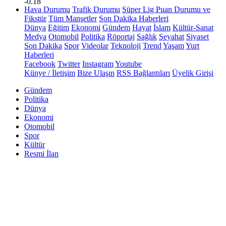
-0.18
Hava Durumu
Trafik Durumu
Süper Lig Puan Durumu ve
Fikstür
Tüm Manşetler
Son Dakika Haberleri
Dünya
Eğitim
Ekonomi
Gündem
Hayat
İslam
Kültür-Sanat
Medya
Otomobil
Politika
Röportaj
Sağlık
Seyahat
Siyaset
Son Dakika
Spor
Videolar
Teknoloji
Trend
Yaşam
Yurt
Haberleri
Facebook
Twitter
Instagram
Youtube
Künye / İletişim
Bize Ulaşın
RSS Bağlantıları
Üyelik Girişi
Gündem
Politika
Dünya
Ekonomi
Otomobil
Spor
Kültür
Resmi İlan