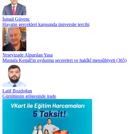
İsmail Güvenç
Hayatın gerçekleri karşısında üniversite tercihi
Yesevizade Alparslan Yasa
Mustafa Kemâl'in uydurma şecereleri ve hakîkî mensûbiyeti (365)
Latif Bozdoğan
Gürültünün gölgesinde irade