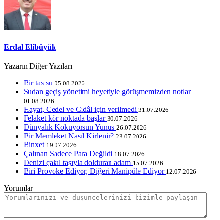
Erdal Elibüyük
Yazarın Diğer Yazıları
Bir tas su
05.08.2026
Sudan geçiş yönetimi heyetiyle görüşmemizden notlar
01.08.2026
Hayat, Cedel ve Cidâl için verilmedi
31.07.2026
Felaket kör noktada başlar
30.07.2026
Dünyalık Kokuyorsun Yunus
26.07.2026
Bir Memleket Nasıl Kirlenir?
23.07.2026
Binxet
19.07.2026
Çalınan Sadece Para Değildi
18.07.2026
Denizi çakıl taşıyla dolduran adam
15.07.2026
Biri Provoke Ediyor, Diğeri Manipüle Ediyor
12.07.2026
Yorumlar