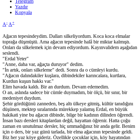
Telegram
Yazdır
Kopyala
-
+
A
A
Ağacın tepesindeydim. Dalları silkeliyordum. Koca koca elmalar
toprağa düşmüştü. Ama ağacın tepesinde halâ bir miktar kalmıştı.
Onları da silkelemek için devam ediyordum. Kayınvalidem aşağıdan
seslendi.
"Erdal Yeter"
"Anne, daha var, ağaçta duruyor" dedim.
"İn artık, onları silkeleme" dedi. Sonra da o cümleyi kurdu.
"Ağacın dalındakiler kuşlara, dibindekiler karıncalara, kurtlara,
Kurdun kuşun hakkı var."
Elim havada kaldı. Bir an durdum. Devam edemedim.
O an, aslında sadece bir cümle duymadım, bir ölçü, bir sınır, bir
medeniyet duydum.
Şehir gördüğünü zanneden, beş altı ülkeye gitmiş, kültür tanıdığını
düşünen, mektep sıralarında mürekkep yalamış Erdal, en büyük
hakikati yine bu ağacın dibinde, bilge bir kadının dilinden öğrendi.
İnsan bazı dersleri kitaplardan değil, hayattan öğrenir. Hatta çoğu
zaman en unutulmaz dersler, hiç ummadığınız bir anda gelir. Benim
için o ders, bir yaz günü tarlada, bir elma ağacının tepesinde geldi.
Biz her yaz köye gideriz. Özellikle çocuklar için, köy hayatından