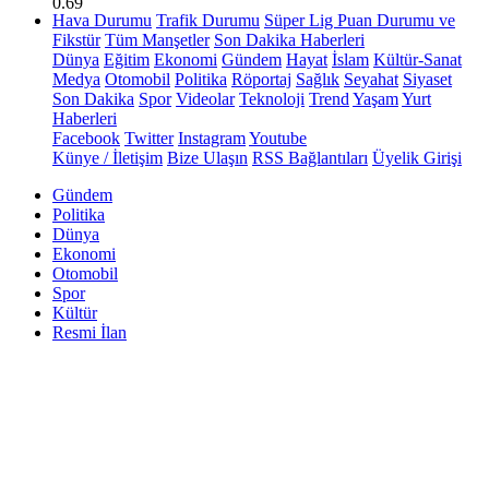
0.69
Hava Durumu
Trafik Durumu
Süper Lig Puan Durumu ve
Fikstür
Tüm Manşetler
Son Dakika Haberleri
Dünya
Eğitim
Ekonomi
Gündem
Hayat
İslam
Kültür-Sanat
Medya
Otomobil
Politika
Röportaj
Sağlık
Seyahat
Siyaset
Son Dakika
Spor
Videolar
Teknoloji
Trend
Yaşam
Yurt
Haberleri
Facebook
Twitter
Instagram
Youtube
Künye / İletişim
Bize Ulaşın
RSS Bağlantıları
Üyelik Girişi
Gündem
Politika
Dünya
Ekonomi
Otomobil
Spor
Kültür
Resmi İlan