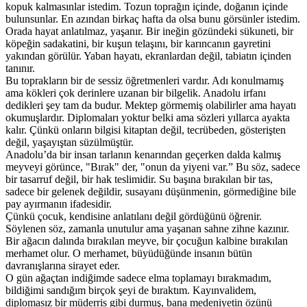
kopuk kalmasınlar istedim. Tozun toprağın içinde, doğanın içinde
bulunsunlar. En azından birkaç hafta da olsa bunu görsünler istedim.
Orada hayat anlatılmaz, yaşanır. Bir ineğin gözündeki sükuneti, bir
köpeğin sadakatini, bir kuşun telaşını, bir karıncanın gayretini
yakından görülür. Yaban hayatı, ekranlardan değil, tabiatın içinden
tanınır.
Bu toprakların bir de sessiz öğretmenleri vardır. Adı konulmamış
ama kökleri çok derinlere uzanan bir bilgelik. Anadolu irfanı
dedikleri şey tam da budur. Mektep görmemiş olabilirler ama hayatı
okumuşlardır. Diplomaları yoktur belki ama sözleri yıllarca ayakta
kalır. Çünkü onların bilgisi kitaptan değil, tecrübeden, gösterişten
değil, yaşayıştan süzülmüştür.
Anadolu’da bir insan tarlanın kenarından geçerken dalda kalmış
meyveyi görünce, "Bırak" der, "onun da yiyeni var.” Bu söz, sadece
bir tasarruf değil, bir hak teslimidir. Su başına bırakılan bir tas,
sadece bir gelenek değildir, susayanı düşünmenin, görmediğine bile
pay ayırmanın ifadesidir.
Çünkü çocuk, kendisine anlatılanı değil gördüğünü öğrenir.
Söylenen söz, zamanla unutulur ama yaşanan sahne zihne kazınır.
Bir ağacın dalında bırakılan meyve, bir çocuğun kalbine bırakılan
merhamet olur. O merhamet, büyüdüğünde insanın bütün
davranışlarına sirayet eder.
O gün ağaçtan indiğimde sadece elma toplamayı bırakmadım,
bildiğimi sandığım birçok şeyi de bıraktım. Kayınvalidem,
diplomasız bir müderris gibi durmuş, bana medeniyetin özünü