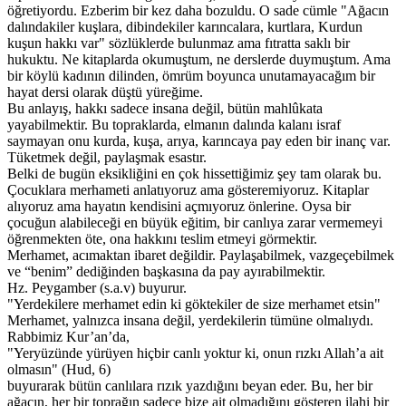
öğretiyordu. Ezberim bir kez daha bozuldu. O sade cümle "Ağacın
dalındakiler kuşlara, dibindekiler karıncalara, kurtlara, Kurdun
kuşun hakkı var" sözlüklerde bulunmaz ama fıtratta saklı bir
hukuktu. Ne kitaplarda okumuştum, ne derslerde duymuştum. Ama
bir köylü kadının dilinden, ömrüm boyunca unutamayacağım bir
hayat dersi olarak düştü yüreğime.
Bu anlayış, hakkı sadece insana değil, bütün mahlûkata
yayabilmektir. Bu topraklarda, elmanın dalında kalanı israf
saymayan onu kurda, kuşa, arıya, karıncaya pay eden bir inanç var.
Tüketmek değil, paylaşmak esastır.
Belki de bugün eksikliğini en çok hissettiğimiz şey tam olarak bu.
Çocuklara merhameti anlatıyoruz ama gösteremiyoruz. Kitaplar
alıyoruz ama hayatın kendisini açmıyoruz önlerine. Oysa bir
çocuğun alabileceği en büyük eğitim, bir canlıya zarar vermemeyi
öğrenmekten öte, ona hakkını teslim etmeyi görmektir.
Merhamet, acımaktan ibaret değildir. Paylaşabilmek, vazgeçebilmek
ve “benim” dediğinden başkasına da pay ayırabilmektir.
Hz. Peygamber (s.a.v) buyurur.
"Yerdekilere merhamet edin ki göktekiler de size merhamet etsin"
Merhamet, yalnızca insana değil, yerdekilerin tümüne olmalıydı.
Rabbimiz Kur’an’da,
"Yeryüzünde yürüyen hiçbir canlı yoktur ki, onun rızkı Allah’a ait
olmasın" (Hud, 6)
buyurarak bütün canlılara rızık yazdığını beyan eder. Bu, her bir
ağacın, her bir toprağın sadece bize ait olmadığını gösteren ilahi bir