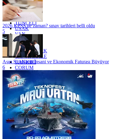
SİİRT
TEKİRDAĞ
TOKAT
TRABZON
TUNCELİ
2026 KPSS ne zaman? sınav tarihleri belli oldu
UŞAK
5
VAN
YALOVA
YOZGAT
ZONGULDAK
ÇANAKKALE
Aşırı Sıcakların İnsani ve Ekonomik Faturası Büyüyor
ÇANKIRI
6
ÇORUM
İSTANBUL
İZMİR
ŞANLIURFA
ŞIRNAK